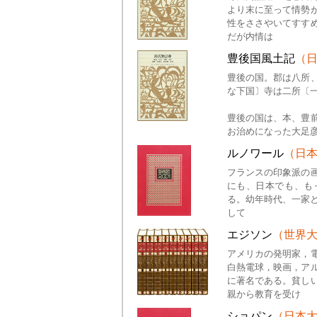
より末に至って情勢
性をささやいてすす
だが内情は
豊後国風土記
（
豊後の国。郡は八所
な下国〕寺は二所〔
豊後の国は、本、豊
お治めになった大足
ルノワール
（日
フランスの印象派の
にも、日本でも、もっ
る。幼年時代、一家と
して
エジソン
（世界
アメリカの発明家，
白熱電球，映画，ア
に著名である。貧し
親から教育を受け
ショパン
（日本