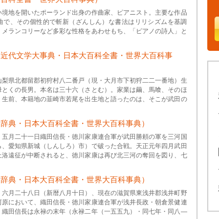
い境地を開いたポーランド出身の作曲家、ピアニスト。主要な作品
曲で、その個性的で斬新（ざんしん）な書法はリリシズムを基調
、メランコリーなど多彩な性格をあわせもち、「ピアノの詩人」と
本近代文学大事典・日本大百科全書・世界大百科事
山梨県北都留郡初狩村八二番戸（現・大月市下初狩二二一番地）生
母とくの長男。本名は三十六（さとむ）。家業は繭、馬喰、そのほ
。生前、本籍地の韮崎市若尾を出生地と語ったのは、そこが武田の
大辞典・日本大百科全書・世界大百科事典）
）五月二十一日織田信長・徳川家康連合軍が武田勝頼の軍を三河国
ら、愛知県新城（しんしろ）市）で破った合戦。天正元年四月武田
上洛遠征が中断されると、徳川家康は再び北三河の奪回を図り、七
大辞典・日本大百科全書・世界大百科事典）
）六月二十八日（新暦八月十日）、現在の滋賀県東浅井郡浅井町野
河原において、織田信長・徳川家康連合軍が浅井長政・朝倉景健連
。織田信長は永禄の末年（永禄二年（一五五九）・同七年・同八―