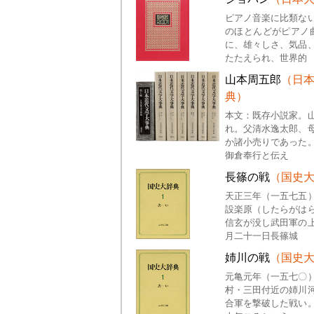
ピアノ音楽に比類な
のほとんどがピアノ
に、雄々しさ、気品
たたえられ、世界的
山本周五郎
（日
典）
本文：既存小説家。
れ。父清水逸太郎、
か諸小売りであった
御倉奉行と伝え
長篠の戦
（国史
天正三年（一五七五
設楽原（したらがは
信玄が没し武田軍の
月二十一日長篠城
姉川の戦
（国史
元亀元年（一五七〇
村・三田付近の姉川
合軍を撃破した戦い