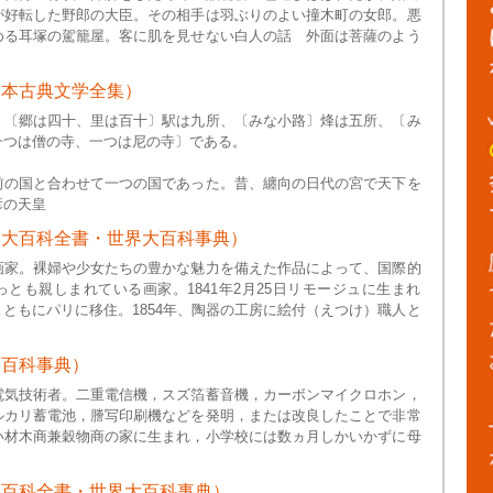
が好転した野郎の大臣。その相手は羽ぶりのよい撞木町の女郎。悪
める耳塚の駕籠屋。客に肌を見せない白人の話 外面は菩薩のよう
日本古典文学全集）
、〔郷は四十、里は百十〕駅は九所、〔みな小路〕烽は五所、〔み
一つは僧の寺、一つは尼の寺〕である。
前の国と合わせて一つの国であった。昔、纏向の日代の宮で天下を
彦の天皇
本大百科全書・世界大百科事典）
画家。裸婦や少女たちの豊かな魅力を備えた作品によって、国際的
とも親しまれている画家。1841年2月25日リモージュに生まれ
ともにパリに移住。1854年、陶器の工房に絵付（えつけ）職人と
大百科事典）
電気技術者。二重電信機，スズ箔蓄音機，カーボンマイクロホン，
ルカリ蓄電池，謄写印刷機などを発明，または改良したことで非常
い材木商兼穀物商の家に生まれ，小学校には数ヵ月しかいかずに母
大百科全書・世界大百科事典）