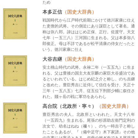
ため
本多正信
（国史大辞典）
戦国時代から江戸時代前期にかけて徳川家康に仕え
た吏僚的武将。その側近にあり謀臣として著名。通
称は弥八郎。諱ははじめ正保、正行。佐渡守。天文
七年（一五三八）三河国に生まれる。父は本多弥八
郎俊正。母は不詳であるが松平清康の侍女だったと
いう。徳川家康に仕え
大谷吉継
（国史大辞典）
安土桃山時代の武将。永禄二年（一五五九）に生ま
れる。父は豊後の国主大友宗麟の家臣大谷盛治であ
るといわれている。はじめ紀之介と称し、のち吉継
と改めた。豊臣秀吉に近侍して信任を受け、天正十
三年（一五八五）七月、従五位下刑部少輔に叙任さ
れた。賤ヶ岳の戦に軍功をあらわし
高台院（北政所・寧々）
（国史大辞典）
豊臣秀吉の夫人。北政所といわれた。天文十八年
（一五四九）生まれる。尾張の杉原助左衛門定利の
次女で、幼名はねね（禰々）。のち一時吉子と称し
たこともあるが、『（備中足守）木下家譜』その他
の文書には寧子とある。叔母の嫁ぎ先である尾張津