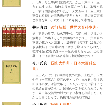
川氏親、母は中御門宣胤の女。永正十六年（一五一
九）に生まれ、幼時より出家させられ、承芳と称
し、駿河国善徳寺にいたが、天文五年（一五三六）
家督を相続した兄氏輝が早世すると、兄の玄広恵探
と家督を争い、六月十日これを倒して家督を
井伊直政
（改訂新版・世界大百科事典）
徳川家康の重臣。幼名万千代。兵部少輔。遠江の名
族井伊氏の嫡子として井伊谷に生まれる。父直親の
不慮の死のあと流浪し，1575年（天正3）15歳のと
き浜松城下で家康の目に留まり取り立てられた。
82年弱冠22歳で旗本一手役の長となった。この部
署には三河譜代の本多忠勝，榊原康政がおり
今川氏真
（国史大辞典・日本大百科全
書）
一五三八-一六一四 戦国時代の武将。上総介。天文
七年（一五三八）義元の子として生まれる。母は武
田信虎の女。永禄元年（一五五八）すでに駿河にそ
の発給文書がみられ、国務の一部を委ねられていた
が、同三年父義元の討死により家督を相続した。し
かし氏真にとって、桶狭間の敗戦の打撃は
今川氏真
（国史大辞典）