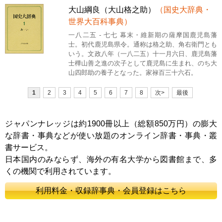
大山綱良（大山格之助）
（国史大辞典・
世界大百科事典）
一八二五 - 七七 幕末・維新期の薩摩国鹿児島藩
士。初代鹿児島県令。通称は格之助、角右衛門とも
いう。文政八年（一八二五）十一月六日、鹿児島藩
士樺山善之進の次子として鹿児島に生まれ、のち大
山四郎助の養子となった。家禄百三十六石。
1
2
3
4
5
6
7
8
次>
最後
ジャパンナレッジは約1900冊以上（総額850万円）の膨大
な辞書・事典などが使い放題のオンライン辞書・事典・叢
書サービス。
日本国内のみならず、海外の有名大学から図書館まで、多
くの機関で利用されています。
利用料金・収録辞事典・会員登録はこちら