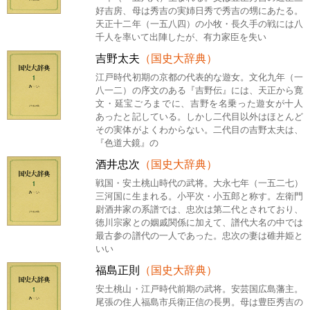
好吉房、母は秀吉の実姉日秀で秀吉の甥にあたる。
天正十二年（一五八四）の小牧・長久手の戦には八
千人を率いて出陣したが、有力家臣を失い
吉野太夫
（国史大辞典）
江戸時代初期の京都の代表的な遊女。文化九年（一
八一二）の序文のある『吉野伝』には、天正から寛
文・延宝ごろまでに、吉野を名乗った遊女が十人
あったと記している。しかし二代目以外はほとんど
その実体がよくわからない。二代目の吉野太夫は、
『色道大鏡』の
酒井忠次
（国史大辞典）
戦国・安土桃山時代の武将。大永七年（一五二七）
三河国に生まれる。小平次・小五郎と称す。左衛門
尉酒井家の系譜では、忠次は第二代とされており、
徳川宗家との姻戚関係に加えて、譜代大名の中では
最古参の譜代の一人であった。忠次の妻は碓井姫と
いい
福島正則
（国史大辞典）
安土桃山・江戸時代前期の武将。安芸国広島藩主。
尾張の住人福島市兵衛正信の長男。母は豊臣秀吉の