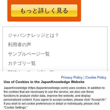
もっと詳しく見る
ジャパンナレッジとは？
利用者の声
サンプルページ一覧
カテゴリ一覧
関連キーワード別一覧
Privacy Policy
|
Cookie Policy
サンプル公開辞書・事典一覧
Use of Cookies in the JapanKnowledge Website
JapanKnowledge (https://japanknowledge.com/) uses cookies. In addition to
料金・収録コンテンツ
the cookies that are necessary to use the service, we also use these
functions to analyze visitor data, improve the website, and display
personalized content. If you agree to accept cookies, please click "Accept All."
If you wish to set cookie preferences in detail or individually, please click
"Cookie Settings."