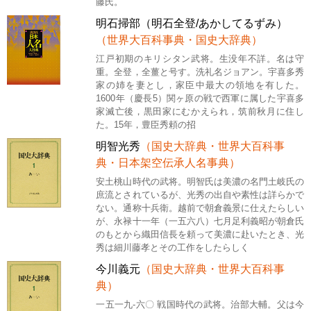
藤氏。
明石掃部（明石全登/あかしてるずみ）
（世界大百科事典・国史大辞典）
江戸初期のキリシタン武将。生没年不詳。名は守
重。全登，全薑と号す。洗礼名ジョアン。宇喜多秀
家の姉を妻とし，家臣中最大の領地を有した。
1600年（慶長5）関ヶ原の戦で西軍に属した宇喜多
家滅亡後，黒田家にむかえられ，筑前秋月に住し
た。15年，豊臣秀頼の招
明智光秀
（国史大辞典・世界大百科事
典・日本架空伝承人名事典）
安土桃山時代の武将。明智氏は美濃の名門土岐氏の
庶流とされているが、光秀の出自や素性は詳らかで
ない。通称十兵衛。越前で朝倉義景に仕えたらしい
が、永禄十一年（一五六八）七月足利義昭が朝倉氏
のもとから織田信長を頼って美濃に赴いたとき、光
秀は細川藤孝とその工作をしたらしく
今川義元
（国史大辞典・世界大百科事
典）
一五一九-六〇 戦国時代の武将。治部大輔。父は今