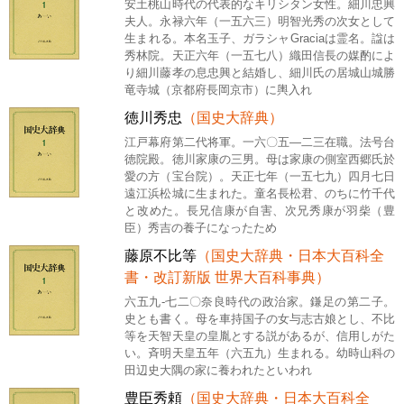
安土桃山時代の代表的なキリシタン女性。細川忠興
夫人。永禄六年（一五六三）明智光秀の次女として
生まれる。本名玉子、ガラシャGraciaは霊名。諡は
秀林院。天正六年（一五七八）織田信長の媒酌によ
り細川藤孝の息忠興と結婚し、細川氏の居城山城勝
竜寺城（京都府長岡京市）に輿入れ
徳川秀忠
（国史大辞典）
江戸幕府第二代将軍。一六〇五―二三在職。法号台
徳院殿。徳川家康の三男。母は家康の側室西郷氏於
愛の方（宝台院）。天正七年（一五七九）四月七日
遠江浜松城に生まれた。童名長松君、のちに竹千代
と改めた。長兄信康が自害、次兄秀康が羽柴（豊
臣）秀吉の養子になったため
藤原不比等
（国史大辞典・日本大百科全
書・改訂新版 世界大百科事典）
六五九-七二〇奈良時代の政治家。鎌足の第二子。
史とも書く。母を車持国子の女与志古娘とし、不比
等を天智天皇の皇胤とする説があるが、信用しがた
い。斉明天皇五年（六五九）生まれる。幼時山科の
田辺史大隅の家に養われたといわれ
豊臣秀頼
（国史大辞典・日本大百科全