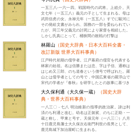
一五三八-一六一四。戦国時代の武将。上総介。天
文七年（一五三八）義元の子として生まれる。母は
武田信虎の女。永禄元年（一五五八）すでに駿河に
その発給文書がみられ、国務の一部を委ねられてい
たが、同三年父義元の討死により家督を相続した。
しかし氏真にとって、桶狭間の敗戦の打撃は
林羅山
（国史大辞典・日本大百科全書・
改訂新版 世界大百科事典）
江戸時代初期の儒学者。江戸幕府の儒官を代表する
林家の始祖。名は信勝または忠、字は子信、通称は
はじめ又三郎、のち道春という僧号で呼ばれた。羅
山とは儒学者としての号で，中国広東省の羅浮山で
宋代の学者が『春秋』を研学したとの故事に基づき
大久保利通（大久保一蔵）
（国史大辞
典・世界大百科事典）
一八三〇 - 七八 明治維新の指導的政治家。諱は利
済のち利通と改む。幼名は正袈裟、のちに正助・一
蔵と称し、甲東と号す。天保元年（一八三〇）八月
十日鹿児島藩士大久保次右衛門利世の長男として、
鹿児島城下加治屋町に生まれる。