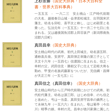
上杉景勝
（国史大辞典・日本大百科全
書・世界大百科事典）
一五五五 - 一六二三 安土桃山・江戸時代前期
の大名。越後春日山城・会津若松城主、出羽国米沢
藩主。幼名を卯松、喜平次と称し、はじめ顕景と名
乗った。弘治元年（一五五五）十一月二十七日に生
まれる。父は越後国魚沼郡上田荘坂戸（新潟県南魚
沼郡六日町）
真田昌幸
（国史大辞典）
安土桃山時代の武将。初代上田城主。幼名源五郎、
通称喜兵衛。安房守。真田弾正幸隆の第三子として
天文十六年（一五四七）信濃国に生まれる。信之・
幸村の父。武田信玄・勝頼父子に仕えて足軽大将を
勤め、甲斐の名族武藤家をついだが、兄信綱・昌輝
が天正三年（一五七五）に
真田信之（真田信幸）
（国史大辞典）
安土桃山時代から江戸時代前期にかけての武将。初
代松代藩主。幼名は源三郎。はじめ信幸、のち信之
と改めた。号は一当斎。真田安房守昌幸の嫡男とし
て永禄九年（一五六六）生まれた。母は菊亭（今出
川）晴季の娘。幸村の兄。昌幸が徳川家康に属した