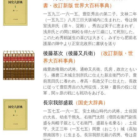
書・改訂新版 世界大百科事典）
一五九三-一六一五。豊臣秀吉の第二子。文禄二年
（一五九三）八月三日大坂城内に生まれた。母は側
室浅井氏（茶々、淀殿）。秀吉は実子に恵まれず、
浅井氏との間に鶴松を得たが三歳にして死別した。
このため秀頼誕生の喜びは大きく、みずから肥前名
護屋の陣中より正室北政所に書状を送り
後藤基次（後藤又兵衛）
（改訂新版・世
界大百科事典）
織豊政権期の武将。通称又兵衛。氏房，政次ともい
う。播磨三木城主別所氏に仕えた新左衛門の子。豊
前黒田氏に養われ，孝高・長政父子に仕えた。長政
に従って豊臣秀吉の九州征伐，文禄・慶長の役に従
軍，関ヶ原の戦にも戦功をあげる。
長宗我部盛親
（国史大辞典）
一五七五-一六一五。安土桃山時代の武将。土佐国
の大名。幼名千熊丸、右衛門太郎（増田右衛門尉長
盛を烏帽子親として右衛門、盛親を名乗る）、土佐
守。天正三年（一五七五）岡豊（おこう）城（高知
県南国市）に生まる。長宗我部元親の四男、母は斎