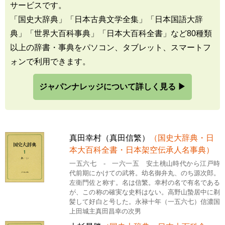
サービスです。
「国史大辞典」「日本古典文学全集」「日本国語大辞
典」「世界大百科事典」「日本大百科全書」など80種類
以上の辞書・事典をパソコン、タブレット、スマートフ
ォンで利用できます。
ジャパンナレッジについて詳しく見る ▶
真田幸村（真田信繁）
（国史大辞典・日
本大百科全書・日本架空伝承人名事典）
一五六七 - 一六一五 安土桃山時代から江戸時
代前期にかけての武将。幼名御弁丸、のち源次郎。
左衛門佐と称す。名は信繁。幸村の名で有名である
が、この称の確実な史料はない。高野山蟄居中に剃
髪して好白と号した。永禄十年（一五六七）信濃国
上田城主真田昌幸の次男