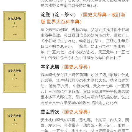
島の浅野又右衛門尉長勝に養われ
淀殿（淀・茶々）
（国史大辞典・改訂新
版 世界大百科事典）
豊臣秀吉の側室、秀頼の母。父は近江浅井郡小谷城
主浅井長政。母は織田信長の妹お市の方。長女とし
て小谷城で生まれた。幼名はお茶々。正確な生年月
日は不明であるが、『翁草』によって生年を永禄十
年（一五六七）とする説がある。天正元年（一五七
三）信長に包囲された小谷城から母に伴われて
本多忠勝
（国史大辞典）
戦国時代から江戸時代前期にかけて徳川家康に仕え
た武将。江戸時代前期の有力譜代大名。幼名は鍋之
助。通称平八郎。中務大輔。天文十七年（一五四
八）三河国に生まれる。父は岡崎城主松平広忠の家
臣本多平八郎忠高、母は植村新六郎氏義の娘。父忠
高が天文十八年安城の城攻めで討死したため
豊臣秀次
（国史大辞典）
安土桃山時代の武将。孫七郎。中納言、内大臣、関
白、左大臣。号高厳寺（瑞泉院・善正寺）。永禄十
一年（一五六八）生まれる。父は豊臣秀吉の近臣三