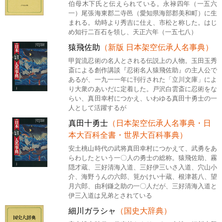
伯母木下氏と伝えられている。永禄四年（一五六
一）尾張海東郡二寺邑（愛知県海部郡美和町）に生
まれる。幼時より秀吉に仕え、市松と称した。はじ
め知行二百石を領し、天正六年（一五七八）
猿飛佐助
（新版 日本架空伝承人名事典）
甲賀流忍術の名人とされる伝説上の人物。玉田玉秀
斎による創作講談『忍術名人猿飛佐助』の主人公で
あるが、一九一一年に刊行された「立川文庫」によ
り大衆のあいだに定着した。戸沢白雲斎に忍術をな
らい、真田幸村につかえ、いわゆる真田十勇士の一
人として活躍するが
真田十勇士
（日本架空伝承人名事典・日
本大百科全書・世界大百科事典）
安土桃山時代の武将真田幸村につかえて、武勇をあ
らわしたという一〇人の勇士の総称。猿飛佐助、霧
隠才蔵、三好清海入道、三好伊三いさ入道、穴山小
介、海野うんの六郎、筧かけい十蔵、根津甚八、望
月六郎、由利鎌之助の一〇人だが、三好清海入道と
伊三入道は兄弟とされている
細川ガラシャ
（国史大辞典）