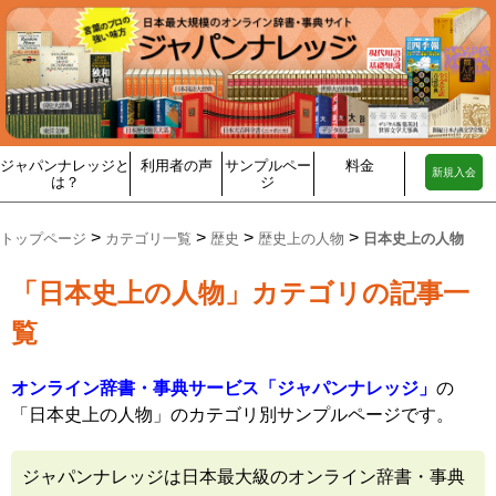
ジャパンナレッジと
利用者の声
サンプルペー
料金
新規入会
は？
ジ
>
>
>
>
トップページ
カテゴリ一覧
歴史
歴史上の人物
日本史上の人物
「日本史上の人物」カテゴリの記事一
覧
オンライン辞書・事典サービス「ジャパンナレッジ」
の
「日本史上の人物」のカテゴリ別サンプルページです。
ジャパンナレッジは日本最大級のオンライン辞書・事典