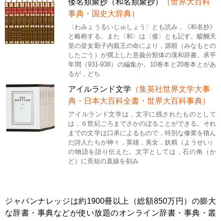
倭名類聚抄（和名類聚抄）
（世界大百科
事典・国史大辞典）
〈わみょうるいじゅしょう〉とも読み，《和名抄》
と略称する。また〈和〉は〈倭〉とも記す。醍醐天
皇の皇女勤子内親王の命により，源順（みなもとの
したごう）が撰上した意義分類体の漢和辞書。承平
年間（931-938）の編集か。10巻本と20巻本とがあ
るが，どち
アイルランド文学
（集英社世界文学大事
典・日本大百科全書・世界大百科事典）
アイルランド文学は，文字に残されたものとして
は，６世紀ごろまでさかのぼることができる。それ
までの文学は口承によるもので，特別な修業を積ん
だ詩人たちが神々，英雄，美女，妖精（ようせい）
の物語を語り伝えた。文字としては，石の角（か
ど）に長短の直線を刻み
ジャパンナレッジは約1900冊以上（総額850万円）の膨大
な辞書・事典などが使い放題のオンライン辞書・事典・叢