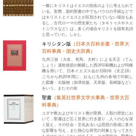
一般にキリストはイエスの別名のように考えられて
いる。実際，新約聖書の中でもパウロの手紙などで
はキリストとイエスとが区別されていない場合もあ
るし，古代ローマの歴史家たち（タキトゥスやスエ
トニウスなど）は，多くの場合キリストを固有名詞
と思っていた。しかし
キリシタン版
（日本大百科全書・世界大
百科事典・国史大辞典）
九州三侯（大友、有馬、大村）による天正（てん
しょう）遣欧使節の舶載した西洋印刷機および同種
機を用いて、日本イエズス会が1591年（天正19）
ごろから約20年間に、おもに九州の各地で印刷し
た図書・出版物（加津佐版、天草版、長崎版など）
をいう。またその前
聖書
（集英社世界文学大事典・世界大百
科事典）
ユダヤ教およびキリスト教の聖典。人類の歴史にお
いて，聖書ほど広く世界に行き渡り，人々の心を深
く捉え，その社会・文化あるいは思想の形成に多大
な影響を与え，また熱心な研究の対象となってきた