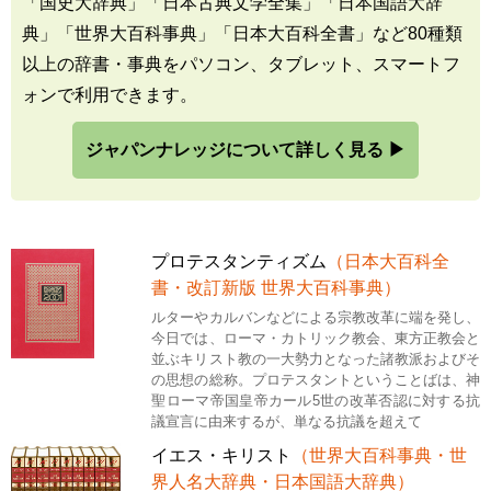
「国史大辞典」「日本古典文学全集」「日本国語大辞
典」「世界大百科事典」「日本大百科全書」など80種類
以上の辞書・事典をパソコン、タブレット、スマートフ
ォンで利用できます。
ジャパンナレッジについて詳しく見る ▶
プロテスタンティズム
（日本大百科全
書・改訂新版 世界大百科事典）
ルターやカルバンなどによる宗教改革に端を発し、
今日では、ローマ・カトリック教会、東方正教会と
並ぶキリスト教の一大勢力となった諸教派およびそ
の思想の総称。プロテスタントということばは、神
聖ローマ帝国皇帝カール5世の改革否認に対する抗
議宣言に由来するが、単なる抗議を超えて
イエス・キリスト
（世界大百科事典・世
界人名大辞典・日本国語大辞典）