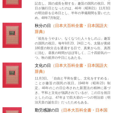
記念し、国の成長を期する」趣旨の国民の祝日。同
日が施行日となったのは、46年（昭和21）11月3日
の明治節を公布日とし、半年の準備期間を置いたた
め。48年7月制定。
秋分の日
（日本大百科全書・日本国語大
辞典）
「祖先をうやまい、なくなつた人々をしのぶ」趣旨
の国民の祝日。毎年9月23、24日ごろ。太陽が黄経
180度の秋分点を通過する日で、真東から出、真西
に沈む。昼夜の時間がほぼ等しく、二十四節気の一
つ。秋の彼岸の中日にもあたる。
文化の日
（日本大百科全書・日本国語大
辞典）
11月3日。「自由と平和を愛し、文化をすすめる」
ことが趣旨の国民の祝日。1948年（昭和23）制
定。46年のこの日公布された新憲法の精神に基づ
き、平和と文化が強調されているが、この日を祝日
としたのは、47年まで四大節の一つの明治節（明
治天皇の誕生日）だったためもある。
勤労感謝の日
（日本大百科全書・日本国