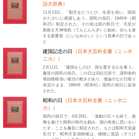
語大辞典）
11月23日。「勤労をたつとび、生産を祝い、国民
がたがいに感謝しあう」国民の祝日。1948年（昭
和23）制定された。その前は国の祭日で、天皇が
新穀を天神地祇（てんじんちぎ）に勧め、自らも食
する新嘗祭（にいなめさい）という祭事の日であっ
た
建国記念の日
（日本大百科全書（ニッポ
ニカ））
2月11日。「建国をしのび、国を愛する心を養う」
趣旨の国民の祝日。この日は旧紀元節で、講和条約
発効後根強い復活の動きがあり、激論のなか日取り
未定のまま、1966年（昭和41）国民の祝日に追加
された。
昭和の日
（日本大百科全書（ニッポニ
カ））
国民の祝日で、4月29日。「激動の日々を経て、復
興を遂げた昭和の時代を顧み、国の将来に思いをい
たす」ことを趣旨に制定された。もとは昭和天皇誕
生日で、昭和天皇崩御後は、植物に造詣（ぞうけ