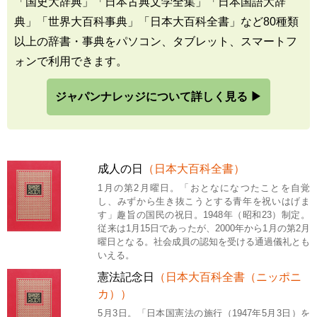
「国史大辞典」「日本古典文学全集」「日本国語大辞
典」「世界大百科事典」「日本大百科全書」など80種類
以上の辞書・事典をパソコン、タブレット、スマートフ
ォンで利用できます。
ジャパンナレッジについて詳しく見る ▶
成人の日
（日本大百科全書）
1月の第2月曜日。「おとなになつたことを自覚
し、みずから生き抜こうとする青年を祝いはげま
す」趣旨の国民の祝日。1948年（昭和23）制定。
従来は1月15日であったが、2000年から1月の第2月
曜日となる。社会成員の認知を受ける通過儀礼とも
いえる。
憲法記念日
（日本大百科全書（ニッポニ
カ））
5月3日。「日本国憲法の施行（1947年5月3日）を