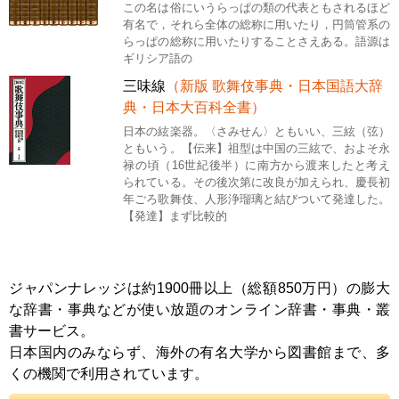
この名は俗にいうらっぱの類の代表ともされるほど
有名で，それら全体の総称に用いたり，円筒管系の
らっぱの総称に用いたりすることさえある。語源は
ギリシア語の
三味線
（新版 歌舞伎事典・日本国語大辞
典・日本大百科全書）
日本の絃楽器。〈さみせん〉ともいい、三絃（弦）
ともいう。【伝来】祖型は中国の三絃で、およそ永
禄の頃（16世紀後半）に南方から渡来したと考え
られている。その後次第に改良が加えられ、慶長初
年ごろ歌舞伎、人形浄瑠璃と結びついて発達した。
【発達】まず比較的
ジャパンナレッジは約1900冊以上（総額850万円）の膨大
な辞書・事典などが使い放題のオンライン辞書・事典・叢
書サービス。
日本国内のみならず、海外の有名大学から図書館まで、多
くの機関で利用されています。