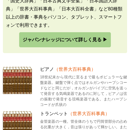
「国史大辞典」「日本古典文学全集」「日本国語大辞
典」「世界大百科事典」「日本大百科全書」など80種類
以上の辞書・事典をパソコン、タブレット、スマートフ
ォンで利用できます。
ジャパンナレッジについて詳しく見る ▶
ピアノ
（世界大百科事典）
18世紀末から現代に至るまで最もポピュラーな鍵
盤楽器。鍵盤で弾く点ではオルガンやハープシコー
ドなどと同じだが，オルガンがパイプに空気を送っ
て発音する気鳴楽器であるのに対して，ピアノは弦
の振動で発音する弦鳴楽器である。またハープシ
コードが爪状の
トランペット
（世界大百科事典）
金管楽器の一種。管全体のうちで円筒管部分の占め
る比重が大きく，音は張りがあって輝かしい。また