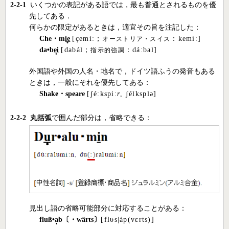
2-2-1
いくつかの表記がある語では，最も普通とされるものを優
先してある．
何らかの限定があるときは，適宜その旨を注記した：
Che・m
ie
[çemíː；
：kemíː]
オーストリア・スイス
da•b
ei
[dabá
；
：dáːba
]
I
指示的強調
I
外国語や外国の人名・地名で，ドイツ語ふうの発音もある
ときは，一般にそれを優先してある：
Shake・speare
[ʃéːkspiː
r
, ʃé
ksp
ə]
I
I
2-2-2
丸括弧
で囲んだ部分は，省略できる：
見出し語の省略可能部分に対応することがある：
fluß•
a
b〔・wärts〕
[flυs|áp(vεrts)]