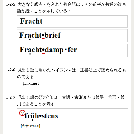
1-2-5
大きな分綴点
•
を入れた複合語は，その前半が共通の複合
語が続くことを示している：
1-2-6
見出し語に用いたハイフン
-
は，正書法上で認められるも
のである：
I
ch-Laut
▽
1-2-7
見出し語の頭の
印は，古語・古形または希語・希形・希
用であることを表す：