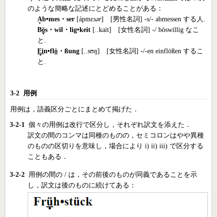
のような簡略な記述にとどめることがある：
A
b•mes・ser
[ápmεs
ər
] [男性名詞] -s/- abmessen する人.
B
ö
s・wil・lig•keit
[..kait] [女性名詞] -/ böswillig なこ
と.
Ei
n•fl
ö
・ßung
[..sʊŋ] [女性名詞] -/-en einflößen するこ
と.
3-2 用例
用例は，語義区分ごとにまとめて掲げた．
3-2-1
個々の用例は改行で区分し，それぞれ訳文を添えた．
訳文の間のコンマは同種のものの，セミコロンはやや異種
のものの区切りを意味し，場合により i) ii) iii) で区分する
こともある．
3-2-2
用例の間の / は，その前後のものが同義であることを示
し，訳文は後のものに続けてある：