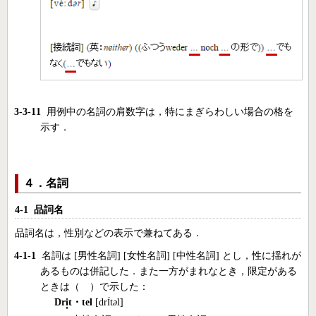
3-3-11
用例中の名詞の肩数字は，特にまぎらわしい場合の格を
示す．
４．名詞
4-1 品詞名
品詞名は，性別などの表示で兼ねてある．
4-1-1
名詞は [男性名詞] [女性名詞] [中性名詞] とし，性に揺れが
あるものは併記した．また一方がまれなとき，限定がある
ときは（ ）で示した：
Dr
i
t・tel
[dr
t
ə
l]
Í