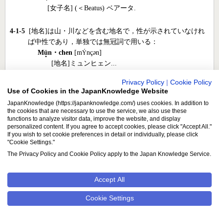
[女子名] (＜Beatus) ベアータ.
4-1-5
[地名]は山・川などを含む地名で，性が示されていなけれ
ば中性であり，単独では無冠詞で用いる：
M
ü
n・chen
[m
nç
ə
n]
Ý
[地名]ミュンヒェン...
その他の地名には性・変化を示した．つねに必要な定冠詞
Privacy Policy
|
Cookie Policy
は，見出し語に添えておいた：
Use of Cookies in the JapanKnowledge Website
der
Rhein
[ra
n]
I
JapanKnowledge (https://japanknowledge.com/) uses cookies. In addition to
the cookies that are necessary to use the service, we also use these
[地名] [男性名詞] -[e]s / ライン...
functions to analyze visitor data, improve the website, and display
personalized content. If you agree to accept cookies, please click "Accept All."
If you wish to set cookie preferences in detail or individually, please click
"Cookie Settings."
4-2 語形変化
The Privacy Policy and Cookie Policy apply to the Japan Knowledge Service.
語形変化の斜線 / は，前後にそれぞれ単数２格・複数１格を示
す：
Accept All
Cookie Settings