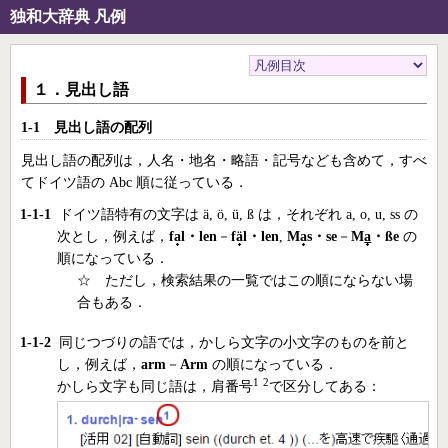
独和大辞典 凡例
１．見出し語
1-1 見出し語の配列
見出し語の配列は，人名・地名・略語・記号なども含めて，すべ
てドイツ語の Abc 順に従っている．
1-1-1
ドイツ語特有の文字は ä, ö, ü, ß は，それぞれ a, o, u, ss の
次とし，例えば，
f
a
l・len
－
f
ä
l・len
,
M
a
s・se
－
M
a
・ße
の
順になっている．
☆ ただし，検索結果の一覧ではこの順にならない場
合もある．
1-1-2
同じつづりの語では，かしら文字の小文字のものを前と
し，例えば，
arm
－
Arm
の順になっている．
1
2
かしら文字も同じ語は，肩番号
で区分してある：