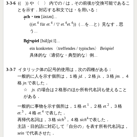
3-3-6
(( )) や 〈 〉 内での / は，その前後が交換可能であるこ
とを示す．対応する和文では・を用いる：
a
ch・ten
[áxt
ə
n]...
4
4
4
4
((
et.
für
et.
/ ▽
et.
et.
))（…を…と）見なす，思
う...
B
ei
•spiel
[bá
I
ʃpiːl]...
ein konkretes 〈treffendes / typisches〉
Beispiel
具体的な〈適切な・典型的な〉例...
3-3-7
イタリック体の記号的使用は，次の四種がある：
一般的に人を示す個所は，１格
jd.
，２格
js.
，３格
jm.
，４
格
jn.
で表した．
☆
js.
の場合は２格形のほか所有代名詞も使えること
がある．
1
2
一般的に事物を示す個所は，１格
et.
，２格
et.
，３格
3
4
et.
，４格
et.
で表した．
3
4
再帰代名詞は，３格
sich
，４格
sich
で表した．
主語・目的語に対応して「自分の」を表す所有代名詞は，
sein
で代表させた．