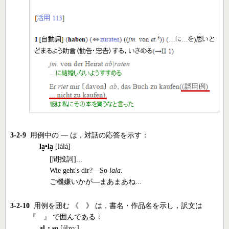
3-2-9
用例中の ― は，対話の応答を示す：
l
a
•l
a
[lálá]
[間投詞]...
Wie geht's dir?―So
lala
.
ご機嫌いかが―まあまあね...
3-2-10
用例を囲む 《 》 は，書名・作品名を示し，訳文は
『 』 で囲んである：
a
l・so
[álzoˑ]