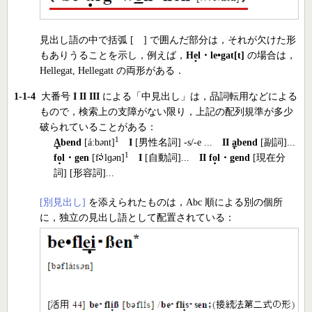
見出し語の中で括弧 [ ] で囲んだ部分は，それが欠けた形
もありうることを示し，例えば，
H
e
l・le•gat[t]
の場合は，
Hellegat, Hellegatt の両形がある．
1-1-4
大番号
I
II
III
による「中見出し」は，品詞転用などによる
もので，検索上の支障がない限り，上記の配列規準が多少
破られていることがある：
1
A
bend
[áːb
ə
nt]
I
[男性名詞] -s/-e ...
II
a
bend
[副詞]...
1
f
o
l・gen
[f
lɡ
ə
n]
I
[自動詞]...
II
f
o
l・gend
[現在分
詞] [形容詞]...
[別見出し]
を添えられたものは，Abc 順による別の個所
に，独立の見出し語として配置されている：