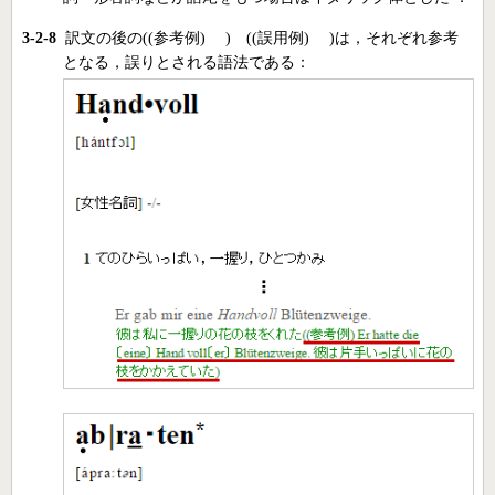
3-2-8
訳文の後の((参考例) ) ((誤用例) )は，それぞれ参考
となる，誤りとされる語法である：