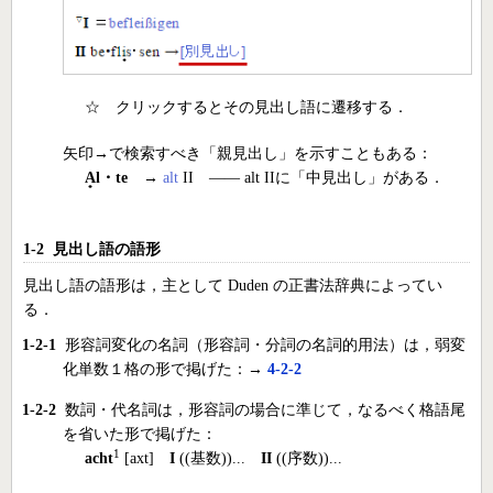
☆ クリックするとその見出し語に遷移する．
矢印→で検索すべき「親見出し」を示すこともある：
A
l・te
→
alt
II ―― alt IIに「中見出し」がある．
1-2 見出し語の語形
見出し語の語形は，主として Duden の正書法辞典によってい
る．
1-2-1
形容詞変化の名詞（形容詞・分詞の名詞的用法）は，弱変
化単数１格の形で掲げた：→
4-2-2
1-2-2
数詞・代名詞は，形容詞の場合に準じて，なるべく格語尾
を省いた形で掲げた：
1
acht
[axt]
I
((基数))...
II
((序数))...