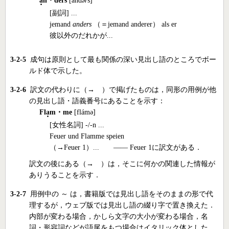
a
n・ders
[ánd
ər
s]
[副詞] ...
jemand
anders
（＝jemand anderer） als er
彼以外のだれかが...
3-2-5
成句は原則として最も関係の深い見出し語のところでボー
ルド体で示した。
3-2-6
訳文の代わりに（→ ）で掲げたものは，同形の用例が他
の見出し語・語義番号にあることを示す：
Fl
a
m・me
[flámə]
[女性名詞] -/-n ...
Feuer und Flamme speien
（→Feuer 1）... ―― Feuer 1に訳文がある．
訳文の後にある（→ ）は，そこに何かの関連した情報が
ありうることを示す．
3-2-7
用例中の ～ は，書籍版では見出し語をそのままの形で代
理するが，ウェブ版では見出し語の綴り字で置き換えた．
内部が変わる場合，かしら文字の大小が変わる場合，名
詞・形容詞などが語尾をもつ場合はイタリック体とした
．