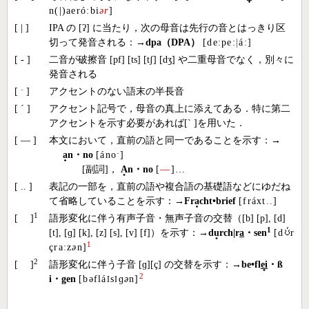
n(|)aeróːbi
ər
]
[ | ]
IPA の [ʔ] に当たり，次の母音は先行の音とはっきり区
切って発音される：→
dpa（DPA）
[deːpeː
|
áː]
[ - ]
二音が破擦音 [pf] [ts] [tʃ] [dʒ] や二重母音でなく，別々に
発音される
[ ˑ ]
アクセントのない語末の半長音
[ ´ ]
アクセント記号で，母音の真上に添えてある．特に第二
アクセントを示す必要があれば[` ]を用いた．
[ — ]
本文において，直前の語と同一であることを示す：→
a
n・no
[ánoˑ]
[副詞]，
A
n・no
[
—
]
…
[ .. ]
表記の一部を，直前の語や複合語の基礎語などにゆだね
て省略していることを示す：→
Fr
a
cht•brief
[fráxt
..
]
1
[ ]
語形変化に伴う有声子音・無声子音の交替（[b] [p], [d]
1
[t], [ɡ] [k], [z] [s], [v] [f]）を示す：→
d
u
rch
|
r
a
・sen
[d
r
1
çraːz
ə
n]
2
[ ]
語形変化に伴う子音 [ɡ][ç] の交替を示す：→
be•fl
ei
・ß
2
i・gen
[bəflá
s
ɡ
ə
n]
I
I