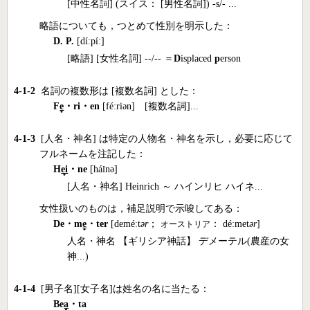
[中性名詞] (スイス： [男性名詞]) -s/- ...
略語についても，つとめて性別を明示した：
D. P.
[díːpíː]
[略語] [女性名詞] --/-- ＝
D
isplaced
p
erson
4-1-2
名詞の複数形は [複数名詞] とした：
F
e
・ri・en
[féːriən] [複数名詞]...
4-1-3
[人名・神名] は特定の人物名・神名を示し，必要に応じて
フルネームを注記した：
H
ei
・ne
[há
nə]
I
[人名・神名] Heinrich ～ ハインリヒ ハイネ...
女性扱いのものは，補足説明で示唆してある：
De・m
e
・ter
[deméːt
ər
；
： déːmet
ər
]
オーストリア
人名・神名 【ギリシア神話】 デメーテル(農産の女
神...)
4-1-4
[男子名][女子名]は姓名の名に当たる：
Be
a
・ta