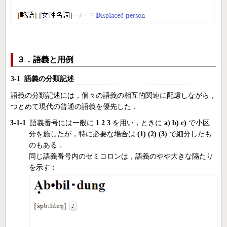
３．語義と用例
3-1 語義の分類記述
語義の分類記述には，個々の語義の相互的関連に配慮しながら，
つとめて現代の普通の語義を優先した．
3-1-1
語義番号には一般に
1
2
3
を用い，ときに
a)
b)
c)
で小区
分を施したが，特に必要な場合は
(1)
(2)
(3)
で細分したも
のもある．
同じ語義番号内のセミコロンは，語義のやや大きな隔たり
を示す：