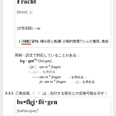
用例・訳文で対応していることがある：
(*)
fr
a
・gen
[fráːɡ
ə
n]...
4
〔
jn.
〕 um
et.
fragen
〔…に〕…を求める
4
――um
et.
fragen
…を求める，
4
jn.
um
et.
fragen
…に…を求める
3-3-5
三角括弧 〈 〉 は，先行する部分との交換可能を示す：