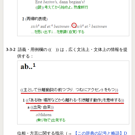
3-3-2
語義・用例欄の (( )) は，広く文法上・文体上の情報を提
供する：
位相・方言に関する指示（→
【この辞典の記号と略語】D