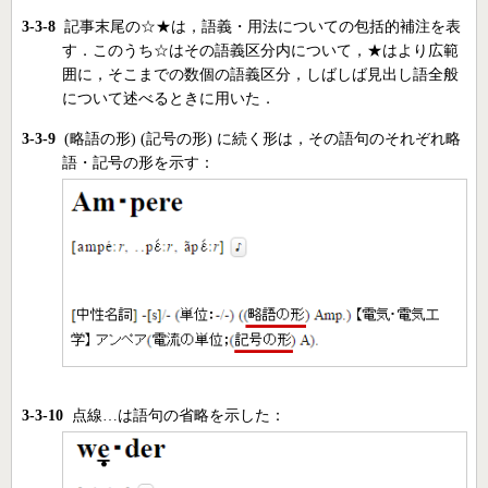
3-3-8
記事末尾の☆★は，語義・用法についての包括的補注を表
す．このうち☆はその語義区分内について，★はより広範
囲に，そこまでの数個の語義区分，しばしば見出し語全般
について述べるときに用いた．
3-3-9
(略語の形) (記号の形) に続く形は，その語句のそれぞれ略
語・記号の形を示す：
3-3-10
点線…は語句の省略を示し
た：