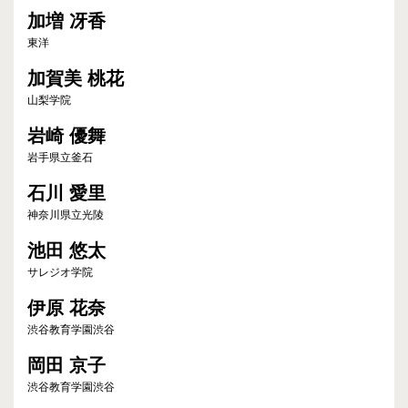
加増 冴香
東洋
加賀美 桃花
山梨学院
岩崎 優舞
岩手県立釜石
石川 愛里
神奈川県立光陵
池田 悠太
サレジオ学院
伊原 花奈
渋谷教育学園渋谷
岡田 京子
渋谷教育学園渋谷