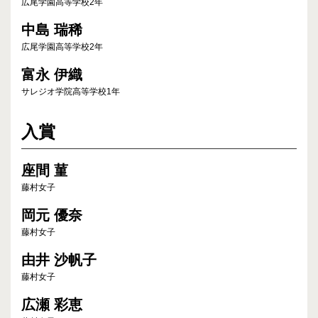
広尾学園高等学校2年
中島 瑞稀
広尾学園高等学校2年
富永 伊織
サレジオ学院高等学校1年
入賞
座間 菫
藤村女子
岡元 優奈
藤村女子
由井 沙帆子
藤村女子
広瀬 彩恵