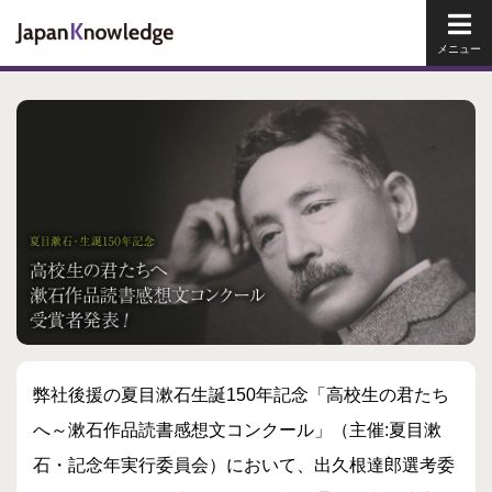
メイ
弊社後援の夏目漱石生誕150年記念「高校生の君たち
へ～漱石作品読書感想文コンクール」（主催:夏目漱
石・記念年実行委員会）において、出久根達郎選考委