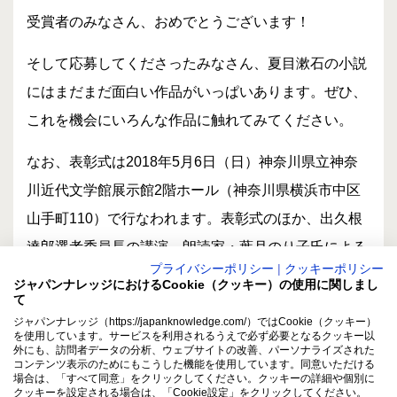
受賞者のみなさん、おめでとうございます！
そして応募してくださったみなさん、夏目漱石の小説
にはまだまだ面白い作品がいっぱいあります。ぜひ、
これを機会にいろんな作品に触れてみてください。
なお、表彰式は2018年5月6日（日）神奈川県立神奈
川近代文学館展示館2階ホール（神奈川県横浜市中区
山手町110）で行なわれます。表彰式のほか、出久根
達郎選考委員長の講演、朗読家・葉月のり子氏による
プライバシーポリシー
|
クッキーポリシー
『こころ』の朗読があります。
ジャパンナレッジにおけるCookie（クッキー）の使用に関しまし
て
表彰式のくわしい情報については
イベントインフォメ
ジャパンナレッジ（https://japanknowledge.com/）ではCookie（クッキー）
を使用しています。サービスを利用されるうえで必ず必要となるクッキー以
ーション
のページをご覧ください。
外にも、訪問者データの分析、ウェブサイトの改善、パーソナライズされた
コンテンツ表示のためにもこうした機能を使用しています。同意いただける
場合は、「すべて同意」をクリックしてください。クッキーの詳細や個別に
お問い合わせは夏目漱石・記念年実行委員会事務局
クッキーを設定される場合は、「Cookie設定」をクリックしてください。