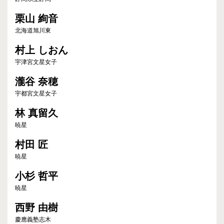
栗山 絢音
北海道旭川東
村上 しおん
宇津宮文星女子
瀧谷 奈穂
宇都宮文星女子
林 真留久
暁星
村田 匠
暁星
小杉 哲平
暁星
西野 由樹
慶應義塾志木