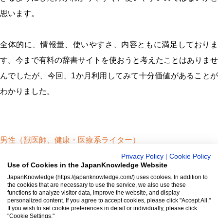
思います。
全体的に、情報量、使いやすさ、内容ともに満足しておりま
す。今まで有料の辞書サイトを使おうと考えたことはありませ
んでしたが、今回、1か月利用してみて十分価値があることが
わかりました。
男性（獣医師、健康・医療系ライター）
2016年7月4日
Privacy Policy
|
Cookie Policy
Use of Cookies in the JapanKnowledge Website
ジャパンナレッジは約1900冊以上（総額850万円）の膨大な辞
JapanKnowledge (https://japanknowledge.com/) uses cookies. In addition to
書・事典などが使い放題のオンライン辞書・事典・叢書サービ
the cookies that are necessary to use the service, we also use these
functions to analyze visitor data, improve the website, and display
ス。
personalized content. If you agree to accept cookies, please click "Accept All."
日本国内のみならず、海外の有名大学から図書館まで、多くの
If you wish to set cookie preferences in detail or individually, please click
"Cookie Settings."
機関で利用されています。