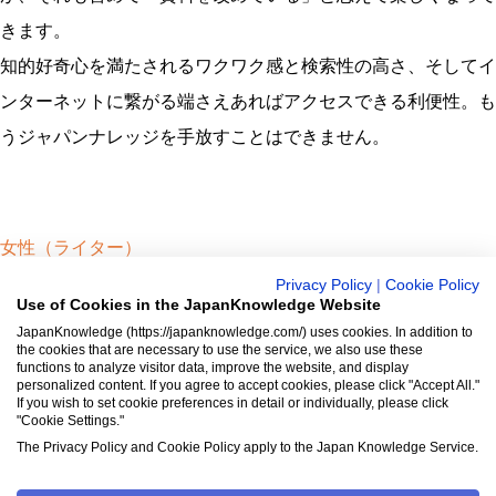
きます。
知的好奇心を満たされるワクワク感と検索性の高さ、そしてイ
ンターネットに繋がる端さえあればアクセスできる利便性。も
うジャパンナレッジを手放すことはできません。
女性（ライター）
2016年8月26日
Privacy Policy
|
Cookie Policy
Use of Cookies in the JapanKnowledge Website
ジャパンナレッジは約1900冊以上（総額850万円）の膨大な辞
JapanKnowledge (https://japanknowledge.com/) uses cookies. In addition to
書・事典などが使い放題のオンライン辞書・事典・叢書サービ
the cookies that are necessary to use the service, we also use these
functions to analyze visitor data, improve the website, and display
ス。
personalized content. If you agree to accept cookies, please click "Accept All."
日本国内のみならず、海外の有名大学から図書館まで、多くの
If you wish to set cookie preferences in detail or individually, please click
"Cookie Settings."
機関で利用されています。
The Privacy Policy and Cookie Policy apply to the Japan Knowledge Service.
ジャパンナレッジの利用料金や収録辞事典について詳しく見る