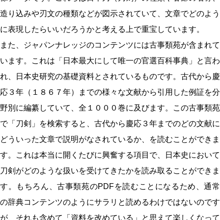
造り込みや刃文の種類などが図示されていて、文章でどのよう
に表現したらいいだろうかと考える上で重宝しています。
また、ジャパンナレッジのコンテンツには古事類苑が含まれて
います。これは「日本最大にして唯一の官選百科事典」と言わ
れ、日本史研究の基礎資料とされているものです。古代から慶
応３年（１８６７年）までの様々な文献から引用した例証を分
野別に編纂していて、全１０００巻に及びます。この古事類苑
で「刀剣」を検索すると、古代から慶応３年までのどの文献に
どういった文章で説明がなされているか、を読むことができま
す。これは本当に開くたびに興奮する項目で、日本史において
刀剣がどのような扱いを受けてきたかを読み取ることができま
す。もちろん、古事類苑のPDFを読むことになるため、通常
の辞典コンテンツのようにサラリと読めるわけではないのです
が、それも含めて「資料を改めている」と思えて楽しくなって