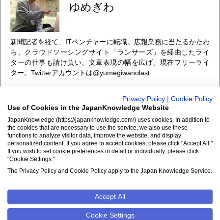
ゆめぎわ
新聞記者を経て、ITベンチャーに転職。広報業務に当たるかたわ
ら、クラウドソーシングサイト「ランサーズ」を経由したライ
ターの仕事も請け負い、文章表現の幅を広げ、現在フリーライ
ター。Twitterアカウントは@yumegiwanolast
2016年10月4日
Privacy Policy
|
Cookie Policy
Use of Cookies in the JapanKnowledge Website
ジャパンナレッジは約1900冊以上（総額850万円）の膨大な辞
JapanKnowledge (https://japanknowledge.com/) uses cookies. In addition to
書・事典などが使い放題のオンライン辞書・事典・叢書サービ
the cookies that are necessary to use the service, we also use these
functions to analyze visitor data, improve the website, and display
ス。
personalized content. If you agree to accept cookies, please click "Accept All."
日本国内のみならず、海外の有名大学から図書館まで、多くの
If you wish to set cookie preferences in detail or individually, please click
"Cookie Settings."
機関で利用されています。
The Privacy Policy and Cookie Policy apply to the Japan Knowledge Service.
ジャパンナレッジの利用料金や収録辞事典について詳しく見る
Accept All
クッキーポリシー
Cookie設定
Cookie Settings