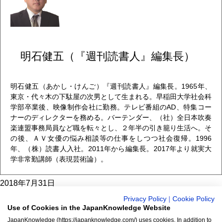
明石健五（『週刊読書人』編集長）
明石健五（あかし・けんご）『週刊読書人』編集長。1965年、
東京・代々木の下駄屋の次男として生まれる。早稲田大学社会科
学部卒業後、映像制作会社に勤務。テレビ番組のAD、特集コー
ナーのディレクターを務める。バーテンダー、（社）全日本吹奏
楽連盟事務局員など職を転々とし、２年半の引き籠り生活へ。そ
の後、ＡＶ女優の悩み相談等の仕事をしつつ社会復帰。1996
年、（株）読書人入社。2011年から編集長。2017年より就実大
学非常勤講師（表現芸術論）。
2018年7月31日
Privacy Policy
|
Cookie Policy
ジャパンナレッジは約1900冊以上（総額850万円）の膨大な辞
Use of Cookies in the JapanKnowledge Website
書・事典などが使い放題のオンライン辞書・事典・叢書サービ
JapanKnowledge (https://japanknowledge.com/) uses cookies. In addition to