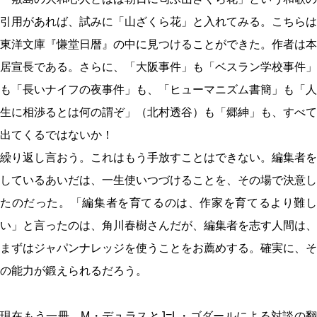
引用があれば、試みに「山ざくら花」と入れてみる。こちらは
東洋文庫『慊堂日暦』の中に見つけることができた。作者は本
居宣長である。さらに、「大阪事件」も「ベスラン学校事件」
も「長いナイフの夜事件」も、「ヒューマニズム書簡」も「人
生に相渉るとは何の謂ぞ」（北村透谷）も「郷紳」も、すべて
出てくるではないか！
繰り返し言おう。これはもう手放すことはできない。編集者を
しているあいだは、一生使いつづけることを、その場で決意し
たのだった。「編集者を育てるのは、作家を育てるより難し
い」と言ったのは、角川春樹さんだが、編集者を志す人間は、
まずはジャパンナレッジを使うことをお薦めする。確実に、そ
の能力が鍛えられるだろう。
現在もう一冊、M・デュラスとJ=L・ゴダールによる対談の翻