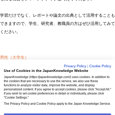
学習だけでなく、レポートや論文の出典として活用することも
できますので、学生、研究者、教職員の方はぜひ活用してみて
ください。
男性（大学生）
2016年5月27日
Privacy Policy
|
Cookie Policy
Use of Cookies in the JapanKnowledge Website
ジャパンナレッジは約1900冊以上（総額850万円）の膨大な辞
JapanKnowledge (https://japanknowledge.com/) uses cookies. In addition to
書・事典などが使い放題のオンライン辞書・事典・叢書サービ
the cookies that are necessary to use the service, we also use these
functions to analyze visitor data, improve the website, and display
ス。
personalized content. If you agree to accept cookies, please click "Accept All."
日本国内のみならず、海外の有名大学から図書館まで、多くの
If you wish to set cookie preferences in detail or individually, please click
"Cookie Settings."
機関で利用されています。
The Privacy Policy and Cookie Policy apply to the Japan Knowledge Service.
ジャパンナレッジの利用料金や収録辞事典について詳しく見る