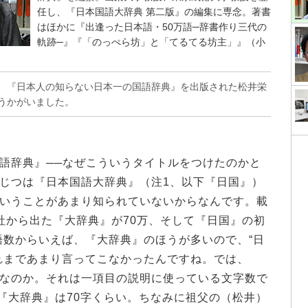
任し、『日本国語大辞典 第二版』の編集に専念。著書
はほかに『出逢った日本語・50万語─辞書作り三代の
軌跡─』『「のっぺら坊」と「てるてる坊主」』（小
 『日本人の知らない日本一の国語辞典』を出版された松井栄
うかがいました。
語辞典』──なぜこういうタイトルをつけたのかと
じつは『日本国語大辞典』（注1、以下『日国』）
いうことがあまり知られていないからなんです。載
社から出た『大辞典』が70万、そして『日国』の初
。語数からいえば、『大辞典』のほうが多いので、“日
れまであまり言ってこなかったんですね。では、
一”なのか。それは一項目の説明に使っている文字数で
、『大辞典』は70字くらい。ちなみに祖父の（松井）