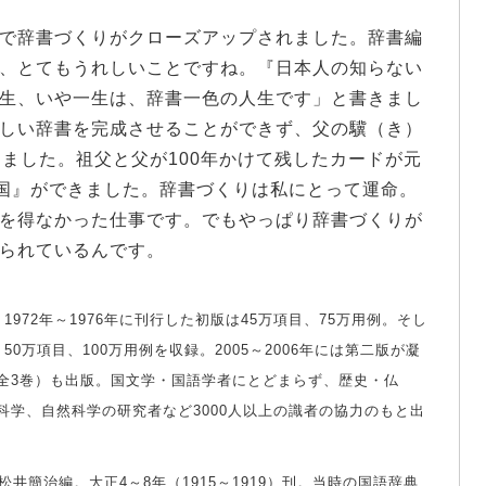
で辞書づくりがクローズアップされました。辞書編
、とてもうれしいことですね。『日本人の知らない
生、いや一生は、辞書一色の人生です」と書きまし
しい辞書を完成させることができず、父の驥（き）
しました。祖父と父が100年かけて残したカードが元
日国』ができました。辞書づくりは私にとって運命。
を得なかった仕事です。でもやっぱり辞書づくりが
られているんです。
972年～1976年に刊行した初版は45万項目、75万用例。そし
、50万項目、100万用例を収録。2005～2006年には第二版が凝
全3巻）も出版。国文学・国語学者にとどまらず、歴史・仏
科学、自然科学の研究者など3000人以上の識者の協力のもと出
井簡治編。大正4～8年（1915～1919）刊。当時の国語辞典