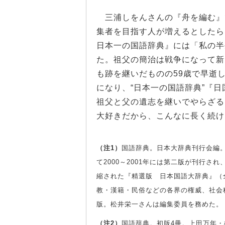
三浦しをんさんの『舟を編む』
集者を目指す人が増えるとしたら
日本一の国語辞典』には「私の半
た。祖父の簡治は戦争になって新
も跡を継いだものの59歳で早逝
になり、“日本一の国語辞典”『
祖父と父の遺志を継いでやらざる
大好きだから、こんなに長く続け
（注1）
国語辞典。日本大辞典刊行会編。1
て2000～2001年には第二版が刊行され
縮された『精選版 日本国語大辞典』（
教・漢籍・民俗などの各界の権威、社会
版。松井栄一さんは編集委員を務めた。
（注2）
国語辞典。初版4冊。上田万年・松