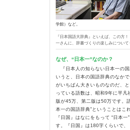
学館）など。
『日本国語大辞典』といえば、この方！
一さんに、辞書づくりの楽しみについて
なぜ、“日本一”なのか？
『日本人の知らない日本一の国
いうと、日本の国語辞典のなかで
がいちばん大きいものなのだ、と
っている語数は、昭和9年に平凡
版が45万、第二版は50万です
本一の国語辞典”ということはこ
『日国』はなにをもって “日本
す。『日国』は180字くらいで