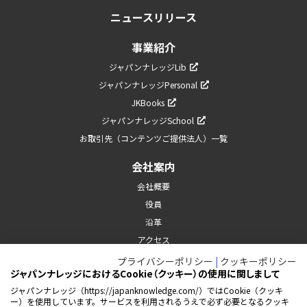
ニュースリリース
事業紹介
新しいウィンドウで開く
ジャパンナレッジLib
新しいウィンドウで開く
ジャパンナレッジPersonal
新しいウィンドウで開く
JKBooks
新しいウィンドウで開く
ジャパンナレッジSchool
お取引先（コンテンツご提供法人）一覧
会社案内
会社概要
役員
沿革
アクセス
プライバシーポリシー
|
クッキーポリシー
採用情報
ジャパンナレッジにおけるCookie（クッキー）の使用に関しまして
ジャパンナレッジ（https://japanknowledge.com/）ではCookie（クッキ
お問い合わせ
ー）を使用しています。サービスを利用されるうえで必ず必要となるクッキ