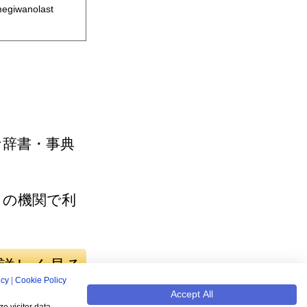
wanolast
な辞書・事典
くの機関で利
詳しく見る
icy
|
Cookie Policy
Accept All