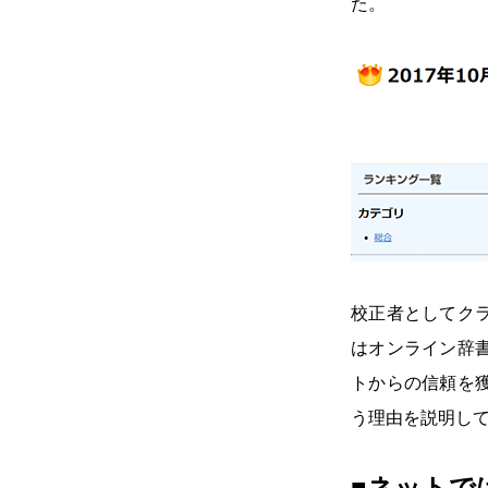
た。
校正者としてク
はオンライン辞
トからの信頼を
う理由を説明し
■ネットで