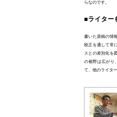
らなのです。
■ライター
書いた原稿の情
校正を通して常
スとの差別化を
の裾野は広がり
て、他のライタ