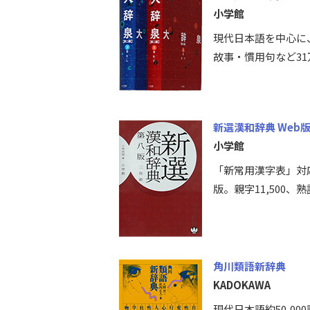
小学館
現代日本語を中心に
故事・慣用句など31
新選漢和辞典 Web
小学館
「新常用漢字表」対
版。親字11,500、熟
角川類語新辞典
KADOKAWA
現代日本語約50,0