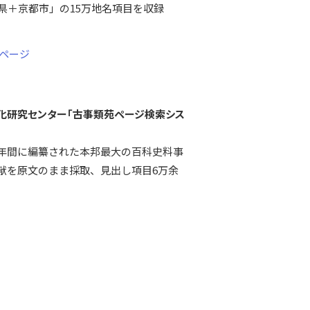
府県＋京都市」の15万地名項目を収録
ページ
化研究センター「古事類苑ページ検索シス
年間に編纂された本邦最大の百科史料事
献を原文のまま採取、見出し項目6万余