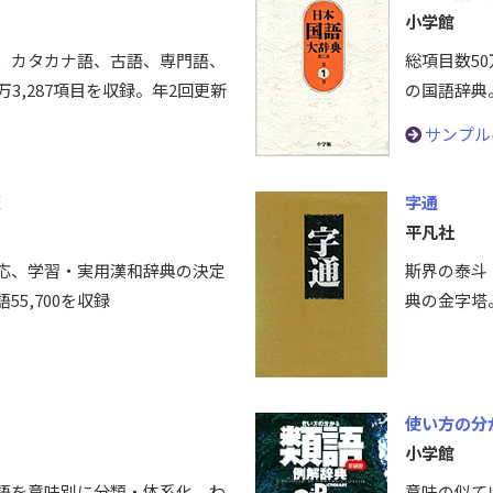
小学館
、カタカナ語、古語、専門語、
総項目数5
万3,287項目を収録。年2回更新
の国語辞典
サンプル
版
字通
平凡社
応、学習・実用漢和辞典の決定
斯界の泰斗
語55,700を収録
典の金字塔。
使い方の分
小学館
00語を意味別に分類・体系化。わ
意味の似て