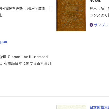
年2回情報を更新し図版も追加。世
見出し項目
応
ランスよく
サンプル
apan
apan：An Illustrated
a』搭載。英語版日本に関する百科事典
日本国語大