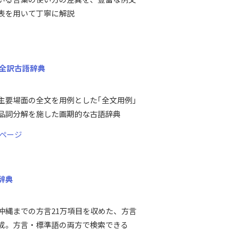
表を用いて丁寧に解説
文全訳古語辞典
主要場面の全文を用例とした｢全文用例｣
品詞分解を施した画期的な古語辞典
ページ
辞典
沖縄までの方言21万項目を収めた、方言
成。方言・標準語の両方で検索できる