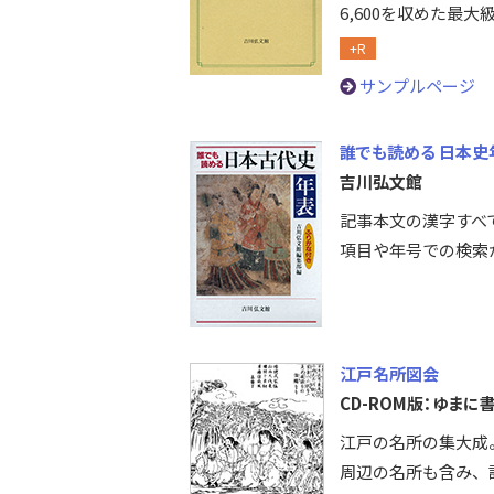
6,600を収めた最大
+R
サンプルページ
誰でも読める 日本史
吉川弘文館
記事本文の漢字すべ
項目や年号での検索
江戸名所図会
CD-ROM版：ゆまに
江戸の名所の集大成。
周辺の名所も含み、