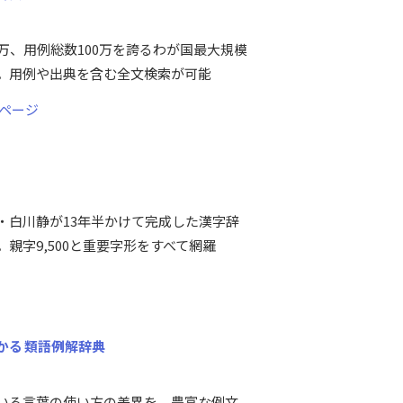
0万、用例総数100万を誇るわが国最大規模
。用例や出典を含む全文検索が可能
ページ
・白川静が13年半かけて完成した漢字辞
親字9,500と重要字形をすべて網羅
かる 類語例解辞典
いる言葉の使い方の差異を、豊富な例文