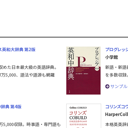
ス英和大辞典 第2版
プログレッ
小学館
収めた日本最大級の英語辞典。
新語・新語
17万5,000、語法や語源も網羅
を多数収録
サンプル
辞典 第4版
コリンズコ
HarperColl
万5,000収録。時事語・専門語も
本格英英辞