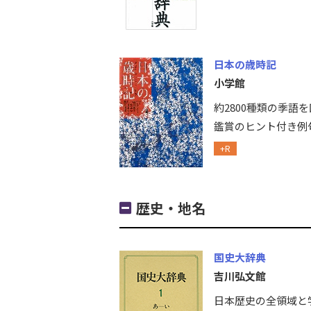
日本の歳時記
小学館
約2800種類の季語
鑑賞のヒント付き例
+R
歴史・地名
国史大辞典
吉川弘文館
日本歴史の全領域と