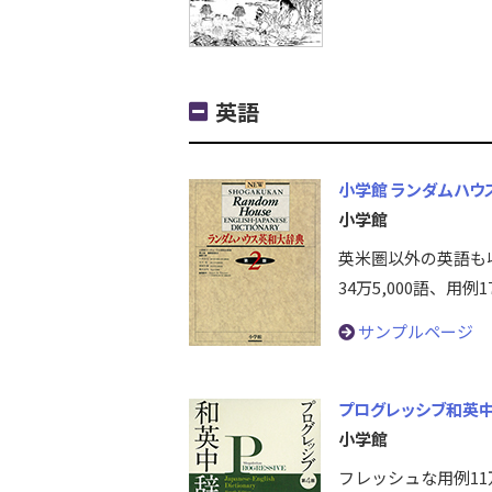
英語
小学館 ランダムハウ
小学館
英米圏以外の英語も
34万5,000語、用例
サンプルページ
プログレッシブ和英中
小学館
フレッシュな用例11