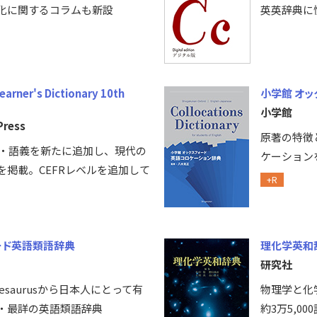
化に関するコラムも新設
英英辞典に
arner's Dictionary 10th
小学館 オッ
小学館
Press
原著の特徴
句・語義を新たに追加し、現代の
ケーション
を掲載。CEFRレベルを追加して
+R
ード英語類語辞典
理化学英和
研究社
’s Thesaurusから日本人にとって有
物理学と化
・最詳の英語類語辞典
約3万5,0