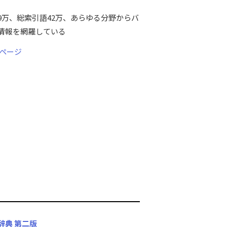
9万、総索引語42万、あらゆる分野からバ
情報を網羅している
ページ
辞典 第二版