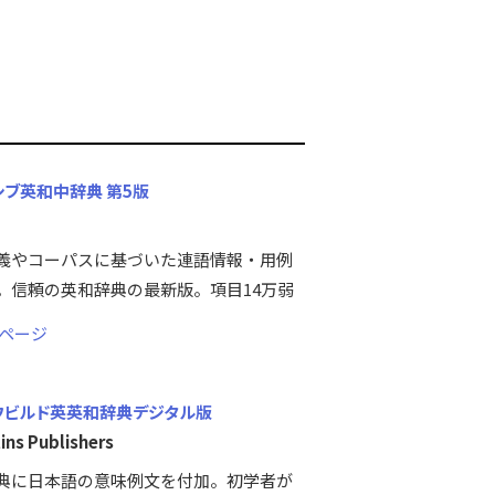
シブ英和中辞典 第5版
義やコーパスに基づいた連語情報・用例
。信頼の英和辞典の最新版。項目14万弱
ページ
ウビルド英英和辞典デジタル版
ins Publishers
典に日本語の意味例文を付加。初学者が