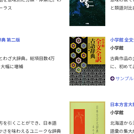
ーラス
と類語対比
典 第二版
小学館 全
小学館
とわざ大辞典。総項目数4万
古典作品の
例を大幅に増補
に、初めて
サンプル
日本方言大
小学館
方を引くことができ、日本語
北海道から
豊かさを味わえるユニークな辞典
語彙の集大