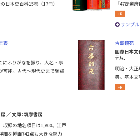
級の日本史百科15巻（17冊）
「47都道
+R
サンプル
年表
古事類苑
国際日本文
テム」
てにふりがなを振り、人名・事
明治・大正
が可能。古代～現代史まで網羅
典。基本文
+R
書房 ／ 文庫：筑摩書房
収録の地名項目は1,800。江戸
詳細な挿画742点も大きな魅力