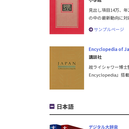
見出し項目14万、
の中の最新動向に対
サンプルページ
Encyclopedia of J
講談社
故ライシャワー博士監修『J
Encyclopedi
日本語
デジタル大辞泉