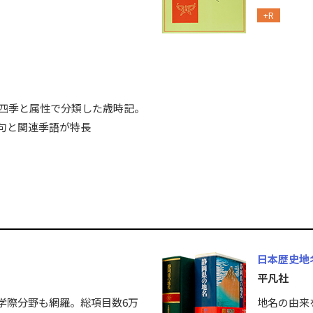
+R
を四季と属性で分類した歳時記。
句と関連季語が特長
日本歴史地
平凡社
学際分野も網羅。総項目数6万
地名の由来