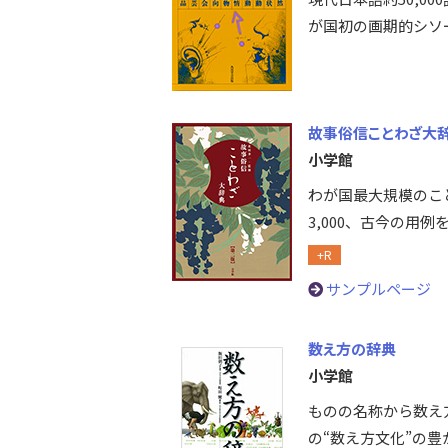
が国初の画期的シソ
故事俗信ことわざ大辞
小学館
わが国最大規模のこ
3,000、古今の用
+R
サンプルページ
数え方の辞典
小学館
ものの名称から数え
の“数え方文化”の