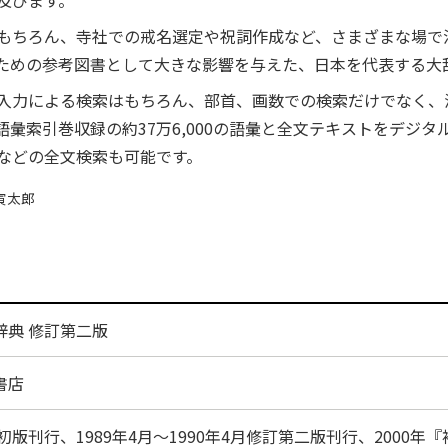
及びます。
もちろん、寺社での戒名選定や祝詞作成など、さまざまな場で
ための参考図書として大きな影響を与えた、日本を代表する大
入力による検索はもちろん、部首、画数での検索だけでなく、
彙索引巻収録の約37万6,000の語彙と全文テキストをデジ
などの全文検索も可能です。
寅太郎
辞典 修訂第二版
書店
年初版刊行、1989年4月～1990年4月修訂第二版刊行、2000年