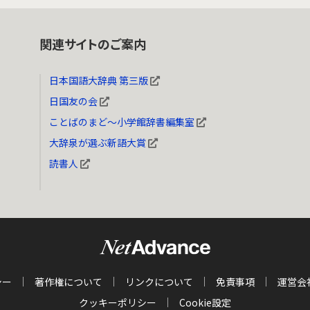
関連サイトのご案内
日本国語大辞典 第三版
日国友の会
ことばのまど～小学館辞書編集室
大辞泉が選ぶ新語大賞
読書人
シー
著作権について
リンクについて
免責事項
運営会
クッキーポリシー
Cookie設定