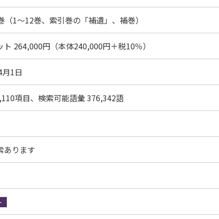
4巻（1～12巻、索引巻の「補遺」、補巻）
ト 264,000円（本体240,000円＋税10％）
年4月1日
1,110項目、検索可能語彙 376,342語
索あります
ト