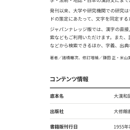
学・法制・地誌・日本の漢詩文にまで
発刊以来、大学や研究機関での研究は
ドの策定にあたって、文字を同定する
ジャパンナレッジ版では、漢字の直接
索などもご利用いただけます。また、語
などから検索できるほか、字義、出典
著者／諸橋轍次、修訂増補／鎌田 正・米山
コンテンツ情報
底本名
大漢和
出版社
大修館
書籍版刊行日
1955