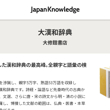
大漢和辞典
大修館書店
録した漢和辞典の最高峰。全親字と語彙の検
を渉猟し、親字5万字、熟語53万語を収録し
る漢和辞典です。詩経・論語など先秦時代の古典か
、文選、さらに唐・宋の詩文から明・清の小説に
羅し、博捜した文献の範囲は、仏典・医書・本草