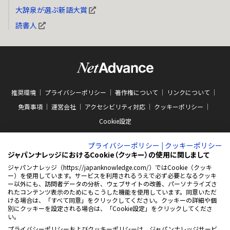
大辞泉が選ぶ新語大賞
読書人
推奨環境
プライバシーポリシー
著作権について
リンクについて
免責事項
運営会社
アクセシビリティ対応
クッキーポリシー
Cookie設定
プライバシーポリシー
|
クッキーポリシー
ジャパンナレッジにおけるCookie（クッキー）の使用に関しまして
ジャパンナレッジ（https://japanknowledge.com/）ではCookie（クッキ
ー）を使用しています。サービスを利用されるうえで必ず必要となるクッキ
ABJマークは、この電子書店・電子書籍配信サービスが、著作権者からコンテン
ー以外にも、訪問者データの分析、ウェブサイトの改善、パーソナライズさ
ツ使用許諾を得た正規版配信サービスであることを示す商標（登録番号 第
れたコンテンツ表示のためにもこうした機能を使用しています。同意いただ
10981000号）です。ABJマークの詳細、ABJマークを掲示しているサービスの一
ける場合は、「すべて同意」をクリックしてください。クッキーの詳細や個
覧はこちらをご覧ください。
AEBS 電子出版制作・流通協議会
別にクッキーを設定される場合は、「Cookie設定」をクリックしてくださ
新
https://aebs.or.jp/
い。
し
い
プライバシーポリシーおよびクッキーポリシーは、ジャパンナレッジサービ