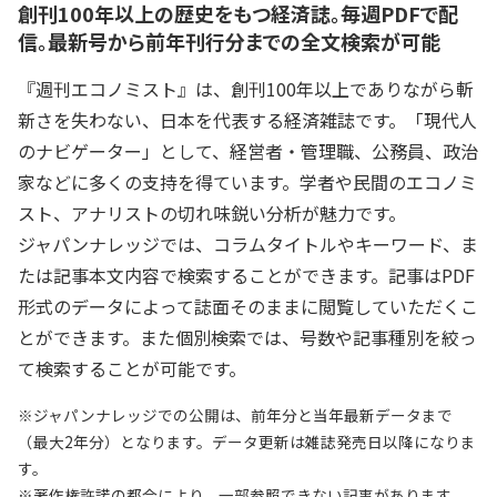
創刊100年以上の歴史をもつ経済誌。毎週PDFで配
信。最新号から前年刊行分までの全文検索が可能
『週刊エコノミスト』は、創刊100年以上でありながら斬
新さを失わない、日本を代表する経済雑誌です。「現代人
のナビゲーター」として、経営者・管理職、公務員、政治
家などに多くの支持を得ています。学者や民間のエコノミ
スト、アナリストの切れ味鋭い分析が魅力です。
ジャパンナレッジでは、コラムタイトルやキーワード、ま
たは記事本文内容で検索することができます。記事はPDF
形式のデータによって誌面そのままに閲覧していただくこ
とができます。また個別検索では、号数や記事種別を絞っ
て検索することが可能です。
※ジャパンナレッジでの公開は、前年分と当年最新データまで
（最大2年分）となります。データ更新は雑誌発売日以降になりま
す。
※著作権許諾の都合により、一部参照できない記事があります。