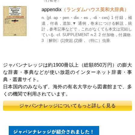
〈打者を〉
appendix
（ランダムハウス英和大辞典）
n. (pl. ap・pen・dix・es，-di・ces) 1 付録，補
遺，付表，追加.▼ 通例，巻末につける解説，統
計，参考記事などで，これがなくても本文は完結し
ている. cf. SUPPLEMENT n.2. 2 付加物，付属物.
3 〔解剖〕(1)突起.(2)垂，（特に）虫垂.
ジャパンナレッジは約1900冊以上（総額850万円）の膨大
な辞書・事典などが使い放題のインターネット辞書・事
典・叢書サイト。
日本国内のみならず、海外の有名大学から図書館まで、多
くの機関で利用されています。
ジャパンナレッジについてもっと詳しく見る