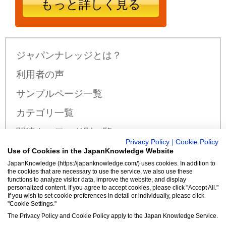
もっと詳しく見る
ジャパンナレッジとは？
利用者の声
サンプルページ一覧
カテゴリ一覧
関連キーワード別一覧
Privacy Policy
|
Cookie Policy
サンプル公開辞書・事典一覧
Use of Cookies in the JapanKnowledge Website
JapanKnowledge (https://japanknowledge.com/) uses cookies. In addition to
料金・収録コンテンツ
the cookies that are necessary to use the service, we also use these
functions to analyze visitor data, improve the website, and display
personalized content. If you agree to accept cookies, please click "Accept All."
If you wish to set cookie preferences in detail or individually, please click
"Cookie Settings."
新規入会はこちら
The Privacy Policy and Cookie Policy apply to the Japan Knowledge Service.