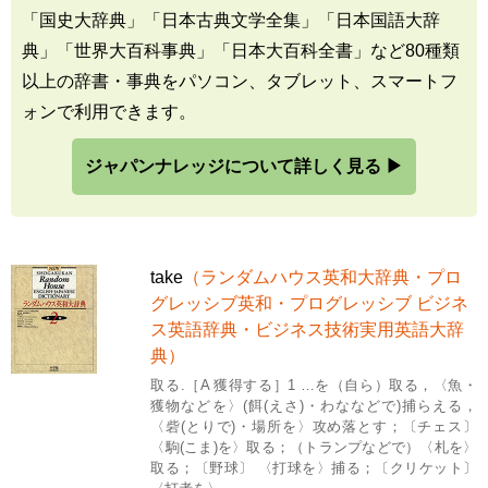
「国史大辞典」「日本古典文学全集」「日本国語大辞
典」「世界大百科事典」「日本大百科全書」など80種類
以上の辞書・事典をパソコン、タブレット、スマートフ
ォンで利用できます。
ジャパンナレッジについて詳しく見る ▶
take
（ランダムハウス英和大辞典・プロ
グレッシブ英和・プログレッシブ ビジネ
ス英語辞典・ビジネス技術実用英語大辞
典）
取る.［A 獲得する］1 …を（自ら）取る，〈魚・
獲物などを〉(餌(えさ)・わななどで)捕らえる，
〈砦(とりで)・場所を〉攻め落とす；〔チェス〕
〈駒(こま)を〉取る；（トランプなどで）〈札を〉
取る；〔野球〕 〈打球を〉捕る；〔クリケット〕