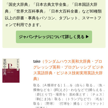
「国史大辞典」「日本古典文学全集」「日本国語大辞
典」「世界大百科事典」「日本大百科全書」など80種類
以上の辞書・事典をパソコン、タブレット、スマートフ
ォンで利用できます。
ジャパンナレッジについて詳しく見る ▶
take
（ランダムハウス英和大辞典・プロ
グレッシブ英和・プログレッシブ ビジネ
ス英語辞典・ビジネス技術実用英語大辞
典）
取る.［A 獲得する］1 …を（自ら）取る，〈魚・
獲物などを〉(餌(えさ)・わななどで)捕らえる，
〈砦(とりで)・場所を〉攻め落とす；〔チェス〕
〈駒(こま)を〉取る；（トランプなどで）〈札を〉
取る；〔野球〕 〈打球を〉捕る；〔クリケット〕