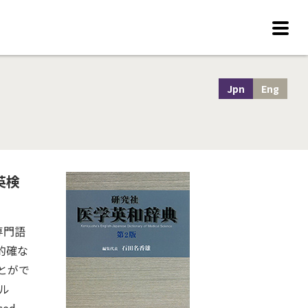
Jpn
Eng
英検
専門語
的確な
とがで
イル