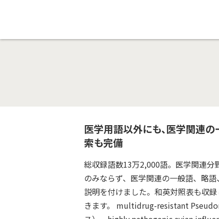
医学用語以外にも、医学関連の一
索も完備
総収録語数13万2,000語。医学関
のみならず、医学関連の一般語、略語
説明を付けました。和英対照表も収録
きます。 multidrug-resistant P