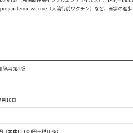
 influenza virus（高病原性鳥インフルエンザウイルス）、iPS(＝indu
S細胞）、 prepandemic vaccine（大流行前ワクチン）など、医学の
和辞典 第2版
7月18日
00円（本体12,000円＋税10％）