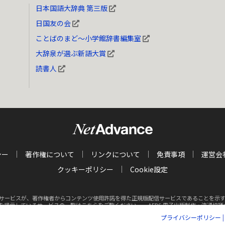
日本国語大辞典 第三版
日国友の会
ことばのまど～小学館辞書編集室
大辞泉が選ぶ新語大賞
読書人
シー
著作権について
リンクについて
免責事項
運営会
クッキーポリシー
Cookie設定
サービスが、著作権者からコンテンツ使用許諾を得た正規版配信サービスであることを示す商標（
クを掲示しているサービスの一覧はこちらをご覧ください。
AEBS 電子出版制作・流通協議会 http
プライバシーポリシー