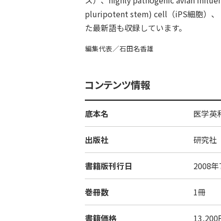
ス）、highly pathogenic avian
pluripotent stem) cell（iP
た最新語も収録しています。
編集代表／石田名香雄
コンテンツ情報
底本名
医学英
出版社
研究社
書籍版刊行日
2008年
巻冊数
1冊
書籍価格
13,2