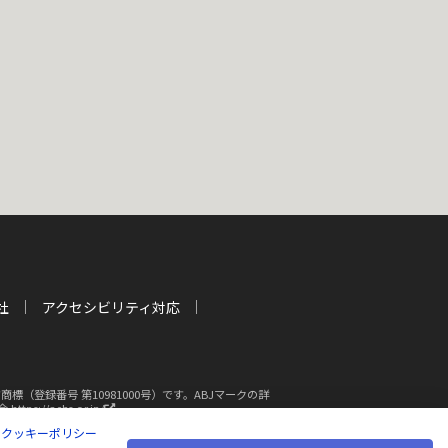
社
アクセシビリティ対応
登録番号 第10981000号）です。ABJマークの詳
新
s://aebs.or.jp/
し
|
クッキーポリシー
い