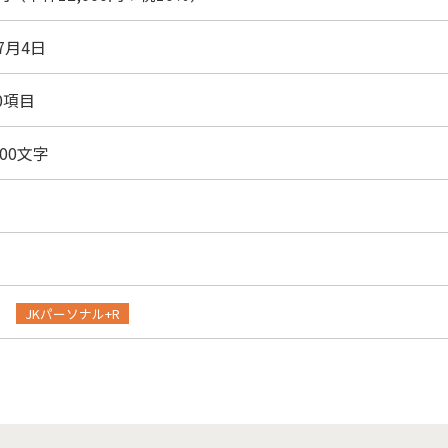
年7月4日
00項目
,000文字
JKパーソナル+R