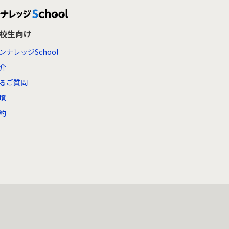
高校生向け
ンナレッジSchool
介
るご質問
境
約