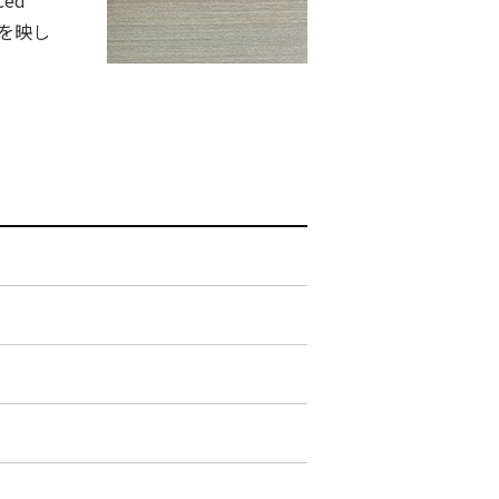
ced
進歩を映し