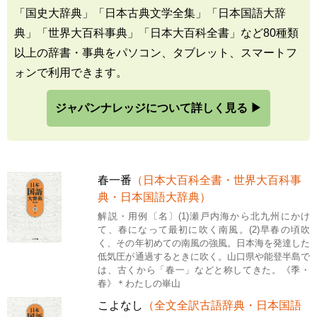
「国史大辞典」「日本古典文学全集」「日本国語大辞
典」「世界大百科事典」「日本大百科全書」など80種類
以上の辞書・事典をパソコン、タブレット、スマートフ
ォンで利用できます。
ジャパンナレッジについて詳しく見る ▶
春一番
（日本大百科全書・世界大百科事
典・日本国語大辞典）
解説・用例〔名〕(1)瀬戸内海から北九州にかけ
て、春になって最初に吹く南風。(2)早春の頃吹
く、その年初めての南風の強風。日本海を発達した
低気圧が通過するときに吹く。山口県や能登半島で
は、古くから「春一」などと称してきた。《季・
春》＊わたしの崋山
こよなし
（全文全訳古語辞典・日本国語