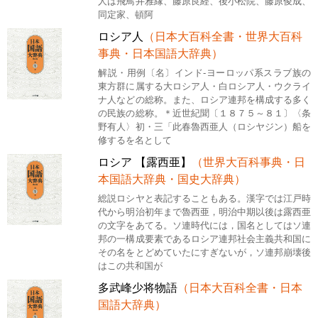
人は飛鳥井雅縁、藤原良経、後小松院、藤原俊成、
同定家、頓阿
ロシア人
（日本大百科全書・世界大百科
事典・日本国語大辞典）
解説・用例〔名〕インド‐ヨーロッパ系スラブ族の
東方群に属する大ロシア人・白ロシア人・ウクライ
ナ人などの総称。また、ロシア連邦を構成する多く
の民族の総称。＊近世紀聞〔１８７５～８１〕〈条
野有人〉初・三「此春魯西亜人（ロシヤジン）船を
修するを名として
ロシア 【露西亜】
（世界大百科事典・日
本国語大辞典・国史大辞典）
総説ロシヤと表記することもある。漢字では江戸時
代から明治初年まで魯西亜，明治中期以後は露西亜
の文字をあてる。ソ連時代には，国名としてはソ連
邦の一構成要素であるロシア連邦社会主義共和国に
その名をとどめていたにすぎないが，ソ連邦崩壊後
はこの共和国が
多武峰少将物語
（日本大百科全書・日本
国語大辞典）