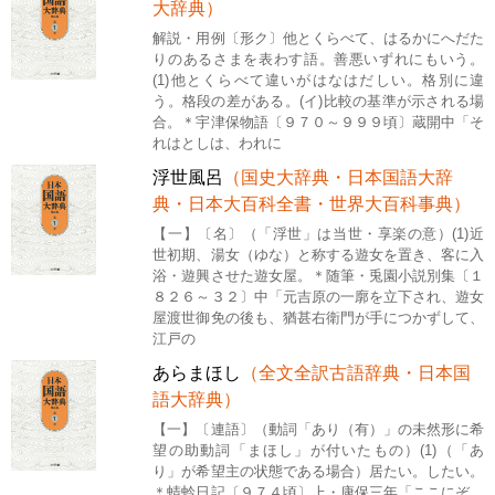
大辞典）
解説・用例〔形ク〕他とくらべて、はるかにへだた
りのあるさまを表わす語。善悪いずれにもいう。
(1)他とくらべて違いがはなはだしい。格別に違
う。格段の差がある。(イ)比較の基準が示される場
合。＊宇津保物語〔９７０～９９９頃〕蔵開中「そ
れはとしは、われに
浮世風呂
（国史大辞典・日本国語大辞
典・日本大百科全書・世界大百科事典）
【一】〔名〕（「浮世」は当世・享楽の意）(1)近
世初期、湯女（ゆな）と称する遊女を置き、客に入
浴・遊興させた遊女屋。＊随筆・兎園小説別集〔１
８２６～３２〕中「元吉原の一廓を立下され、遊女
屋渡世御免の後も、猶甚右衛門が手につかずして、
江戸の
あらまほし
（全文全訳古語辞典・日本国
語大辞典）
【一】〔連語〕（動詞「あり（有）」の未然形に希
望の助動詞「まほし」が付いたもの）(1)（「あ
り」が希望主の状態である場合）居たい。したい。
＊蜻蛉日記〔９７４頃〕上・康保三年「ここにぞ、