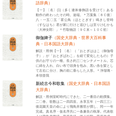
語辞典）
【一】〔名〕(1)（多く連体修飾語を受けて）ある
動作の終わったその時。途端。＊万葉集〔８Ｃ後〕
八・一五〇五「霍公鳥（ほととぎす）鳴きし登時
（すなはち）君が家に行けと追ひしは至りけむかも
〈大神女郎〉」＊竹取物語〔９Ｃ末～１０Ｃ初〕
御伽婢子
（国史大辞典・世界大百科事
典・日本国語大辞典）
解説・用例【一】〔名〕（「おとぎははこ（御伽母
子）」が「おとぎばわこ」を経て変化したもの）子
供のお守りの一種。長さ約三〇センチメートル。芯
に綿を入れ、白い布で頭身を包み、黒い糸を髪とし
て左右に分け、胸の前に垂らした人形。＊浄瑠璃・
本領曾我
新続古今和歌集
（国史大辞典・日本国語
大辞典）
解説・用例室町時代にできた、二一番目の勅撰集。
二〇巻。歌数は二一四四首。永享五年（一四三三）
後花園天皇の命により飛鳥井雅世が撰し、同一一年
完成。真名序・仮名序共に一条兼良の執筆。代表歌