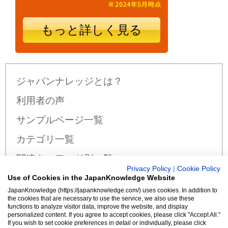
もっと詳しく見る
ジャパンナレッジとは？
利用者の声
サンプルページ一覧
カテゴリ一覧
関連キーワード別一覧
Privacy Policy
|
Cookie Policy
サンプル公開辞書・事典一覧
Use of Cookies in the JapanKnowledge Website
JapanKnowledge (https://japanknowledge.com/) uses cookies. In addition to
料金・収録コンテンツ
the cookies that are necessary to use the service, we also use these
functions to analyze visitor data, improve the website, and display
personalized content. If you agree to accept cookies, please click "Accept All."
If you wish to set cookie preferences in detail or individually, please click