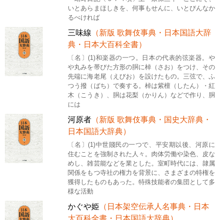
いとあらまほしきを、何事もせんに、いとびんなか
るべければ
三味線
（新版 歌舞伎事典・日本国語大辞
典・日本大百科全書）
〔名〕(1)和楽器の一つ。日本の代表的弦楽器。や
や丸みを帯びた方形の胴に棹（さお）をつけ、その
先端に海老尾（えびお）を設けたもの。三弦で、ふ
つう撥（ばち）で奏する。棹は紫檀（したん）・紅
木（こうき）、胴は花梨（かりん）などで作り、胴
には
河原者
（新版 歌舞伎事典・国史大辞典・
日本国語大辞典）
〔名〕(1)中世賤民の一つで、平安期以後、河原に
住むことを強制された人々。肉体労働や染色、皮な
めし、雑芸能などを業とした。室町時代には、隷属
関係をもつ寺社の権力を背景に、さまざまの特権を
獲得したものもあった。特殊技能者の集団として多
様な活動
かぐや姫
（日本架空伝承人名事典・日本
大百科全書・日本国語大辞典）