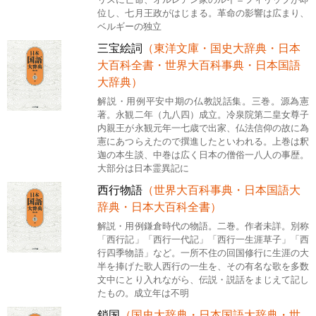
位し、七月王政がはじまる。革命の影響は広まり、
ベルギーの独立
三宝絵詞
（東洋文庫・国史大辞典・日本
大百科全書・世界大百科事典・日本国語
大辞典）
解説・用例平安中期の仏教説話集。三巻。源為憲
著。永観二年（九八四）成立。冷泉院第二皇女尊子
内親王が永観元年一七歳で出家、仏法信仰の故に為
憲にあつらえたので撰進したといわれる。上巻は釈
迦の本生談、中巻は広く日本の僧俗一八人の事歴。
大部分は日本霊異記に
西行物語
（世界大百科事典・日本国語大
辞典・日本大百科全書）
解説・用例鎌倉時代の物語。二巻。作者未詳。別称
「西行記」「西行一代記」「西行一生涯草子」「西
行四季物語」など。一所不住の回国修行に生涯の大
半を捧げた歌人西行の一生を、その有名な歌を多数
文中にとり入れながら、伝説・説話をまじえて記し
たもの。成立年は不明
鎖国
（国史大辞典・日本国語大辞典・世