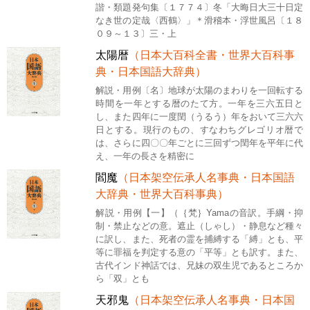
諧・類題発句集〔１７７４〕冬「大晦日大三十日定
なき世の定哉〈西鶴〉」＊滑稽本・浮世風呂〔１８
０９～１３〕三・上
太陽暦
（日本大百科全書・世界大百科事
典・日本国語大辞典）
解説・用例〔名〕地球が太陽のまわりを一回転する
時間を一年とする暦のたて方。一年を三六五日と
し、また四年に一度閏（うるう）年をおいて三六六
日とする。現行のもの、すなわちグレゴリオ暦で
は、さらに四〇〇年ごとに三回ずつ閏年を平年に代
え、一年の長さを精密に
閻魔
（日本架空伝承人名事典・日本国語
大辞典・世界大百科事典）
解説・用例【一】（｛梵｝Yamaの音訳。手綱・抑
制・禁止などの意。遮止（しゃし）・静息など種々
に訳し、また、死者の霊を捕縛する「縛」とも、平
等に罪福を判定する意の「平等」とも訳す。また、
古代インド神話では、兄妹の双生児であるところか
ら「双」とも
天邪鬼
（日本架空伝承人名事典・日本国