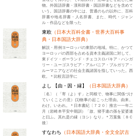
物。外国語辞書・漢和辞書・国語辞書などを含めて
いう。国語辞書の中には、普通のもの以外に、百科
辞書や地名辞書・人名辞書、また、時代・ジャン
ル・作品などを限った
東欧
（日本大百科全書・世界大百科事
典・日本国語大辞典）
解説・用例ヨーロッパの東部の地域。特に、かつて
ヨーロッパの西部を占める資本主義諸国に対して、
東ドイツ・ポーランド・チェコスロバキア・ハンガ
リー・ユーゴスラビア・アルバニア・ブルガリア・
ルーマニアなどの社会主義諸国を指していった。西
欧。＊比較言語学に
よし 【由・因・縁】
（日本国語大辞典）
〔名〕（「寄（よ）す」と同根で、物事に関係づけ
ていくことの意）(1)物事の起こった理由。由来。
わけ。いわれ。＊日本書紀〔７２０〕推古一一年二
月（岩崎本平安中期訓）「故、猪手連の孫を娑婆連
と曰ふ。其れ是の縁（ヨシ）なり」＊万葉集〔８Ｃ
後〕
すなわち
（日本国語大辞典・全文全訳古