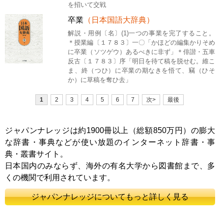
を招いて交戦
卒業
（日本国語大辞典）
解説・用例〔名〕(1)一つの事業を完了すること。
＊授業編〔１７８３〕一〇「かほどの編集かりそめ
に卒業（ソツゲウ）あるべきに非ず」＊俳諧・五車
反古〔１７８３〕序「明日を待て稿を脱せむ。維こ
ま、終（つひ）に卒業の期なきを悟て、竊（ひそ
か）に草稿を奪ひ去」
1
2
3
4
5
6
7
次>
最後
ジャパンナレッジは約1900冊以上（総額850万円）の膨大
な辞書・事典などが使い放題のインターネット辞書・事
典・叢書サイト。
日本国内のみならず、海外の有名大学から図書館まで、多
くの機関で利用されています。
ジャパンナレッジについてもっと詳しく見る