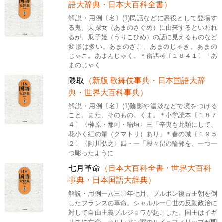
語大辞典・日本大百科全書）
解説・用例〔名〕(1)民話などに悪役として登場す
る鬼。天探女（あまのさぐめ）に由来するといわれ
るが、瓜子姫（うりこひめ）の話に見えるものなど
変形は多い。あまのざこ。あまのじゃき。あまの
じゃこ。あまんじゃく。＊俗語考〔１８４１〕「あ
まのじゃく
隈取
（新版 歌舞伎事典・日本国語大辞
典・世界大百科事典）
解説・用例〔名〕(1)陰影や濃淡などで境をつける
こと。また、そのもの。くま。＊小学読本〔１８７
４〕〈榊原・那珂・稲垣〉三「辛夷も此類にして、
花小く紅の暈（クマトリ）あり」＊春の城〔１９５
２〕〈阿川弘之〉四・一「段々畠の輪郭を、一つ一
つ彫ったように
七月革命
（日本大百科全書・世界大百科
事典・日本国語大辞典）
解説・用例一八三〇年七月、ブルボン復古王朝を倒
したフランスの革命。シャルル一〇世の反動政治に
対して自由主義ブルジョワが起こした。国王はイギ
リスに亡命、オルレアン家のルイ＝フィリップが即