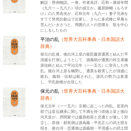
解説・用例物語。一巻。作者未詳。応和～康保年間
（九六一～九六八）頃の成立か。藤原師輔（もろす
け）の八男高光が、応和元年（九六一）妻子兄弟を
すてて突然比叡山で出家し、さらに多武峰に草庵を
営んだいきさつと、周囲の人々の悲嘆を、歌を中心
にしるしたもの
平治の乱
（世界大百科事典・日本国語大
辞典）
保元の乱後、後白河上皇の寵臣藤原通憲と結んだ平
清盛を打倒しようとして、源義朝が通憲の対立者藤
原信頼と結んで平治元年（一一五九）に挙兵した内
乱。後白河上皇を幽閉し、通憲を殺害したが清盛に
敗れ、義朝・信頼は殺された。源氏の勢力は衰退
し、平氏政権が出現した
保元の乱
（世界大百科事典・日本国語大
辞典）
保元元年（一一五六）京都に起こった内乱。皇室内
部では皇位継承に関して不満を持つ崇徳上皇と後白
河天皇が、摂関家では藤原頼長と忠通とが激しく対
立し、崇徳・頼長側は源為義・平忠正らの武士団を
招き、後白河・忠通側は源義朝・平清盛らの武士団