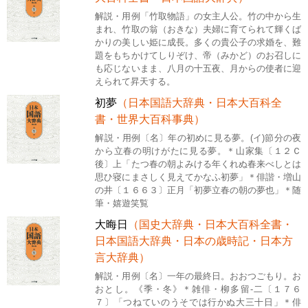
解説・用例「竹取物語」の女主人公。竹の中から生
まれ、竹取の翁（おきな）夫婦に育てられて輝くば
かりの美しい姫に成長。多くの貴公子の求婚を、難
題をもちかけてしりぞけ、帝（みかど）のお召しに
も応じないまま、八月の十五夜、月からの使者に迎
えられて昇天する。
初夢
（日本国語大辞典・日本大百科全
書・世界大百科事典）
解説・用例〔名〕年の初めに見る夢。(イ)節分の夜
から立春の明けがたに見る夢。＊山家集〔１２Ｃ
後〕上「たつ春の朝よみける年くれぬ春来べしとは
思ひ寝にまさしく見えてかなふ初夢」＊俳諧・増山
の井〔１６６３〕正月「初夢立春の朝の夢也」＊随
筆・嬉遊笑覧
大晦日
（国史大辞典・日本大百科全書・
日本国語大辞典・日本の歳時記・日本方
言大辞典）
解説・用例〔名〕一年の最終日。おおつごもり。お
おとし。《季・冬》＊雑俳・柳多留‐二〔１７６
７〕「つねていのうそでは行かぬ大三十日」＊俳