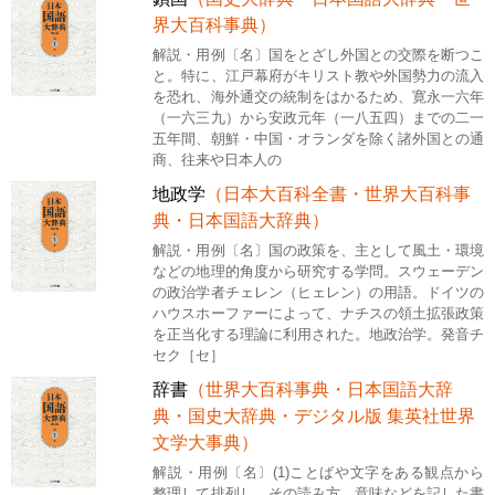
界大百科事典）
解説・用例〔名〕国をとざし外国との交際を断つこ
と。特に、江戸幕府がキリスト教や外国勢力の流入
を恐れ、海外通交の統制をはかるため、寛永一六年
（一六三九）から安政元年（一八五四）までの二一
五年間、朝鮮・中国・オランダを除く諸外国との通
商、往来や日本人の
地政学
（日本大百科全書・世界大百科事
典・日本国語大辞典）
解説・用例〔名〕国の政策を、主として風土・環境
などの地理的角度から研究する学問。スウェーデン
の政治学者チェレン（ヒェレン）の用語。ドイツの
ハウスホーファーによって、ナチスの領土拡張政策
を正当化する理論に利用された。地政治学。発音チ
セク［セ］
辞書
（世界大百科事典・日本国語大辞
典・国史大辞典・デジタル版 集英社世界
文学大事典）
解説・用例〔名〕(1)ことばや文字をある観点から
整理して排列し、その読み方、意味などを記した書