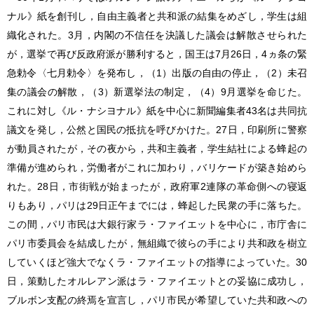
ナル》紙を創刊し，自由主義者と共和派の結集をめざし，学生は組
織化された。3月，内閣の不信任を決議した議会は解散させられた
が，選挙で再び反政府派が勝利すると，国王は7月26日，4ヵ条の緊
急勅令〈七月勅令〉を発布し，（1）出版の自由の停止，（2）未召
集の議会の解散，（3）新選挙法の制定，（4）9月選挙を命じた。
これに対し《ル・ナシヨナル》紙を中心に新聞編集者43名は共同抗
議文を発し，公然と国民の抵抗を呼びかけた。27日，印刷所に警察
が動員されたが，その夜から，共和主義者，学生結社による蜂起の
準備が進められ，労働者がこれに加わり，バリケードが築き始めら
れた。28日，市街戦が始まったが，政府軍2連隊の革命側への寝返
りもあり，パリは29日正午までには，蜂起した民衆の手に落ちた。
この間，パリ市民は大銀行家ラ・ファイエットを中心に，市庁舎に
パリ市委員会を結成したが，無組織で彼らの手により共和政を樹立
していくほど強大でなくラ・ファイエットの指導によっていた。30
日，策動したオルレアン派はラ・ファイエットとの妥協に成功し，
ブルボン支配の終焉を宣言し，パリ市民が希望していた共和政への