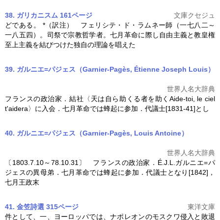
38. ガリカニスム 161ページ
文庫クセジュ
どである。 *（訳注） フェリシテ・ド・ラムネー師（一七八二～
一八五四）。司祭で宗教哲学者。
七月革命
に際し自由主義と教皇権
至上主義を結びつけた独自の理論を唱えた
39. ガルニエ=パジェス（Garnier-Pagès, Étienne Joseph Louis）
世界人名大辞典
フランスの政治家．結社〈天は自ら助くる者を助くAide-toi, le ciel
t'aidera〉に入会．
七月革命
では蜂起に参加．代議士[1831-41]とし
40. ガルニエ=パジェス（Garnier-Pagès, Louis Antoine）
世界人名大辞典
〔1803.7.10～78.10.31〕 フランスの政治家．É.J.L.ガルニエ=パ
ジェスの異母弟．
七月革命
では蜂起に参加．代議士となり[1842]，
七月王政末
41. 金笠詩選 315ページ
東洋文庫
件として、一、ヨーロッパでは、ナポレオンのモスクワ侵入と敗退