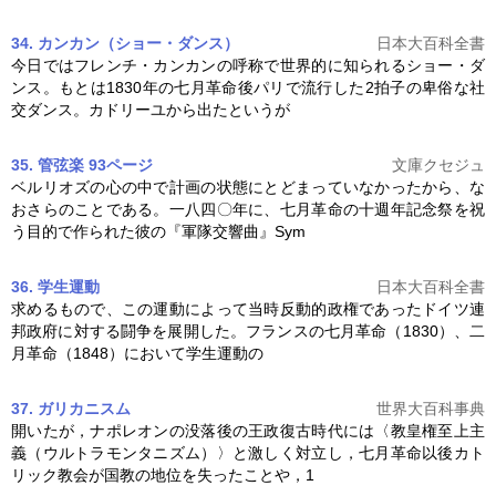
34. カンカン（ショー・ダンス）
日本大百科全書
今日ではフレンチ・カンカンの呼称で世界的に知られるショー・ダ
ンス。もとは1830年の
七月革命
後パリで流行した2拍子の卑俗な社
交ダンス。カドリーユから出たというが
35. 管弦楽 93ページ
文庫クセジュ
ベルリオズの心の中で計画の状態にとどまっていなかったから、な
おさらのことである。一八四〇年に、
七月革命
の十週年記念祭を祝
う目的で作られた彼の『軍隊交響曲』Sym
36. 学生運動
日本大百科全書
求めるもので、この運動によって当時反動的政権であったドイツ連
邦政府に対する闘争を展開した。フランスの
七月革命
（1830）、二
月革命（1848）において学生運動の
37. ガリカニスム
世界大百科事典
開いたが，ナポレオンの没落後の王政復古時代には〈教皇権至上主
義（ウルトラモンタニズム）〉と激しく対立し，
七月革命
以後カト
リック教会が国教の地位を失ったことや，1