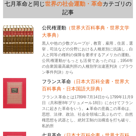
七月革命と同じ
世界の社会運動・革命
カテゴリの
記事
公民権運動
（世界大百科事典・世界文学
大事典）
黒人や他の少数グループが，教育，雇用，住居，選
挙，司法などの分野における人種差別に抗議し，白
人と同等の権利の保障を要求するアメリカの運動。
公民権運動がもっとも活発であったのは，1954年
の合衆国最高裁判所の人種別学法違憲判決（ブラウ
ン事件判決）から
フランス革命
（日本大百科全書・世界大
百科事典・日本国語大辞典）
フランス革命とは1789年7月14日から1799年11月9
日（共和暦8年ブリュメール18日）にかけてフラン
スに起きた革命をいう。▲革命の意義この革命は、
思想、法律、政治、社会全領域に及ぶもので、自然
権思想を武器とし、絶対王制の法構造を打ち破り、
私的所
七月革命
（日本大百科全書・世界大百科