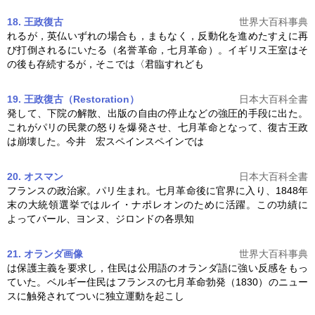
18. 王政復古
世界大百科事典
れるが，英仏いずれの場合も，まもなく，反動化を進めたすえに再
び打倒されるにいたる（名誉革命，
七月革命
）。イギリス王室はそ
の後も存続するが，そこでは〈君臨すれども
19. 王政復古（Restoration）
日本大百科全書
発して、下院の解散、出版の自由の停止などの強圧的手段に出た。
これがパリの民衆の怒りを爆発させ、
七月革命
となって、復古王政
は崩壊した。今井 宏スペインスペインでは
20. オスマン
日本大百科全書
フランスの政治家。パリ生まれ。
七月革命
後に官界に入り、1848年
末の大統領選挙ではルイ・ナポレオンのために活躍。この功績に
よってバール、ヨンヌ、ジロンドの各県知
21. オランダ
画像
世界大百科事典
は保護主義を要求し，住民は公用語のオランダ語に強い反感をもっ
ていた。ベルギー住民はフランスの
七月革命
勃発（1830）のニュー
スに触発されてついに独立運動を起こし