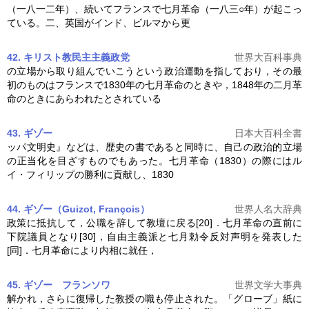
（一八一二年）、続いてフランスで
七月革命
（一八三○年）が起こっ
ている。二、英国がインド、ビルマから更
42. キリスト教民主主義政党
世界大百科事典
の立場から取り組んでいこうという政治運動を指しており，その最
初のものはフランスで1830年の
七月革命
のときや，1848年の二月革
命のときにあらわれたとされている
43. ギゾー
日本大百科全書
ッパ文明史』などは、歴史の書であると同時に、自己の政治的立場
の正当化を目ざすものでもあった。
七月革命
（1830）の際にはル
イ・フィリップの勝利に貢献し、1830
44. ギゾー（Guizot, François）
世界人名大辞典
政策に抵抗して，公職を辞して教壇に戻る[20]．
七月革命
の直前に
下院議員となり[30]，自由主義派と七月勅令反対声明を発表した
[同]．
七月革命
により内相に就任，
45. ギゾー フランソワ
世界文学大事典
解かれ，さらに復帰した教授の職も停止された。「グローブ」紙に