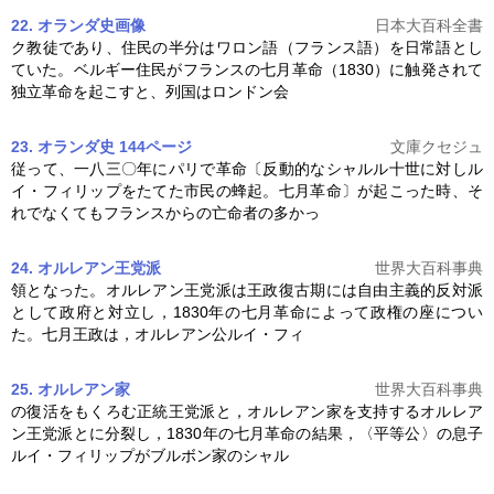
22. オランダ史
画像
日本大百科全書
ク教徒であり、住民の半分はワロン語（フランス語）を日常語とし
ていた。ベルギー住民がフランスの
七月革命
（1830）に触発されて
独立革命を起こすと、列国はロンドン会
23. オランダ史 144ページ
文庫クセジュ
従って、一八三〇年にパリで革命〔反動的なシャルル十世に対しル
イ・フィリップをたてた市民の蜂起。
七月革命
〕が起こった時、そ
れでなくてもフランスからの亡命者の多かっ
24. オルレアン王党派
世界大百科事典
領となった。オルレアン王党派は王政復古期には自由主義的反対派
として政府と対立し，1830年の
七月革命
によって政権の座につい
た。七月王政は，オルレアン公ルイ・フィ
25. オルレアン家
世界大百科事典
の復活をもくろむ正統王党派と，オルレアン家を支持するオルレア
ン王党派とに分裂し，1830年の
七月革命
の結果，〈平等公〉の息子
ルイ・フィリップがブルボン家のシャル