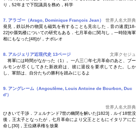
り，52年まで下院議員を務め，科学
7. アラゴー（Arago, Dominique François Jean）
世界人名大辞典
発見，鉄以外の物質も磁気を有することも見出した．音の速度[18-
22]や蜃気楼についての研究もある．
七月革命
に関与し，一時陸海軍
相にもなった[48]が，ナポレオ
8. アルジェリア近現代史 13ページ
文庫クセジュ
将軍には時間がなかった（1）。一八三〇年
七月革命
のあと、ブー
ルモンが尽くしてきた新政府は、彼に退役を要求してきた。しか
し、軍部は、自分たちの勝利を踏みにじるよ
9. アングレーム（Angoulême, Louis Antoine de Bourbon,
Duc
d'）
世界人名大辞典
ひきいて干渉．フェルナンド7世の幽閉を解いた[1823]．ルイ18世没
後，王太子となったが，
七月革命
により父王とともにイタリアに亡
命し[30]，王位継承権を放棄