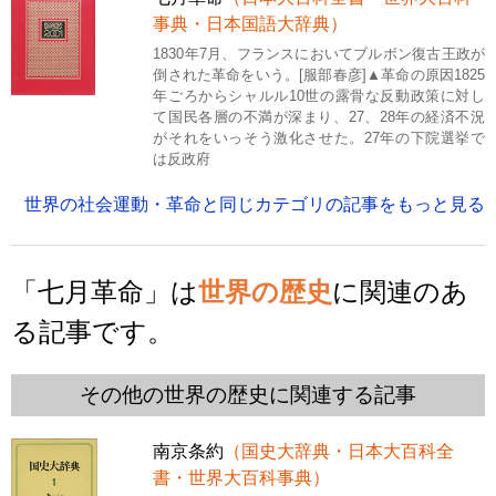
事典・日本国語大辞典）
1830年7月、フランスにおいてブルボン復古王政が
倒された革命をいう。[服部春彦]▲革命の原因1825
年ごろからシャルル10世の露骨な反動政策に対し
て国民各層の不満が深まり、27、28年の経済不況
がそれをいっそう激化させた。27年の下院選挙で
は反政府
世界の社会運動・革命と同じカテゴリの記事をもっと見る
「七月革命」は
世界の歴史
に関連のあ
る記事です。
その他の世界の歴史に関連する記事
南京条約
（国史大辞典・日本大百科全
書・世界大百科事典）