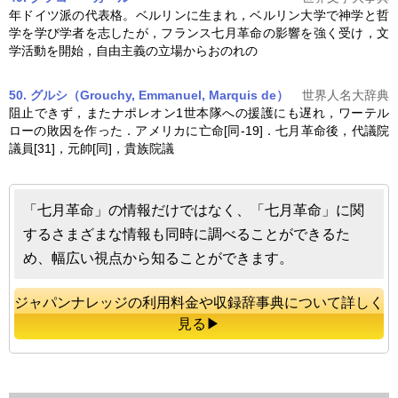
年ドイツ派の代表格。ベルリンに生まれ，ベルリン大学で神学と哲
学を学び学者を志したが，フランス
七月革命
の影響を強く受け，文
学活動を開始，自由主義の立場からおのれの
50. グルシ（Grouchy, Emmanuel,
Marquis
de）
世界人名大辞典
阻止できず，またナポレオン1世本隊への援護にも遅れ，ワーテル
ローの敗因を作った．アメリカに亡命[同-19]．
七月革命
後，代議院
議員[31]，元帥[同]，貴族院議
「七月革命」の情報だけではなく、「七月革命」に関
するさまざまな情報も同時に調べることができるた
め、幅広い視点から知ることができます。
ジャパンナレッジの利用料金や収録辞事典について詳しく
見る▶