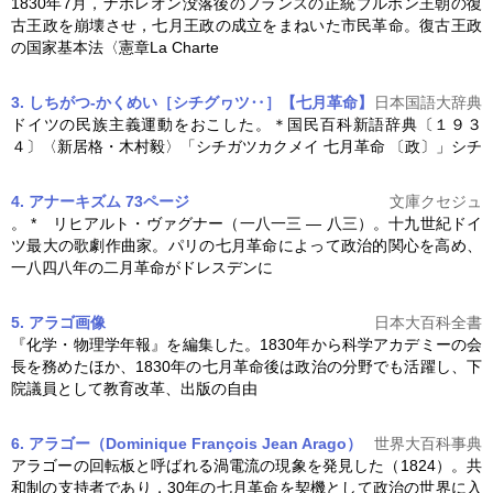
1830年7月，ナポレオン没落後のフランスの正統ブルボン王朝の復
古王政を崩壊させ，七月王政の成立をまねいた市民革命。復古王政
の国家基本法〈憲章La Charte
3. しちがつ‐かくめい［シチグヮツ‥］【七月革命】
日本国語大辞典
ドイツの民族主義運動をおこした。＊国民百科新語辞典〔１９３
４〕〈新居格・木村毅〉「シチガツカクメイ
七月革命
〔政〕」シチ
4. アナーキズム 73ページ
文庫クセジュ
。 * リヒアルト・ヴァグナー（一八一三 ― 八三）。十九世紀ドイ
ツ最大の歌劇作曲家。パリの
七月革命
によって政治的関心を高め、
一八四八年の二月革命がドレスデンに
5. アラゴ
画像
日本大百科全書
『化学・物理学年報』を編集した。1830年から科学アカデミーの会
長を務めたほか、1830年の
七月革命
後は政治の分野でも活躍し、下
院議員として教育改革、出版の自由
6. アラゴー（Dominique François Jean Arago）
世界大百科事典
アラゴーの回転板と呼ばれる渦電流の現象を発見した（1824）。共
和制の支持者であり，30年の
七月革命
を契機として政治の世界に入