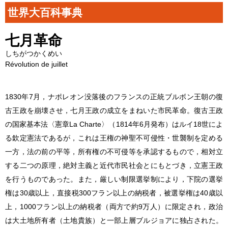
世界大百科事典
七月革命
しちがつかくめい
Révolution de juillet
1830年7月，ナポレオン没落後のフランスの正統ブルボン王朝の復
古王政を崩壊させ，七月王政の成立をまねいた市民革命。復古王政
の国家基本法〈憲章La Charte〉（1814年6月発布）はルイ18世によ
る欽定憲法であるが，これは王権の神聖不可侵性・世襲制を定める
一方，法の前の平等，所有権の不可侵等を承認するもので，相対立
する二つの原理，絶対主義と近代市民社会とにもとづき，立憲王政
を行うものであった。また，厳しい制限選挙制により，下院の選挙
権は30歳以上，直接税300フラン以上の納税者，被選挙権は40歳以
上，1000フラン以上の納税者（両方で約9万人）に限定され，政治
は大土地所有者（土地貴族）と一部上層ブルジョアに独占された。