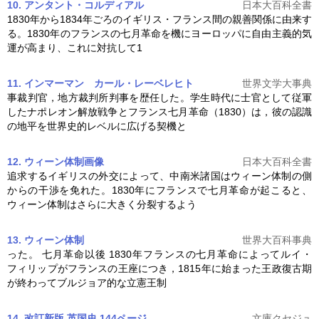
10. アンタント・コルディアル
日本大百科全書
1830年から1834年ごろのイギリス・フランス間の親善関係に由来す
る。1830年のフランスの
七月革命
を機にヨーロッパに自由主義的気
運が高まり、これに対抗して1
11. インマーマン カール・レーベレヒト
世界文学大事典
事裁判官，地方裁判所判事を歴任した。学生時代に士官として従軍
したナポレオン解放戦争とフランス
七月革命
（1830）は，彼の認識
の地平を世界史的レベルに広げる契機と
12. ウィーン体制
画像
日本大百科全書
追求するイギリスの外交によって、中南米諸国はウィーン体制の側
からの干渉を免れた。1830年にフランスで
七月革命
が起こると、
ウィーン体制はさらに大きく分裂するよう
13. ウィーン体制
世界大百科事典
った。
七月革命
以後 1830年フランスの
七月革命
によってルイ・
フィリップがフランスの王座につき，1815年に始まった王政復古期
が終わってブルジョア的な立憲王制
14. 改訂新版 英国史 144ページ
文庫クセジュ