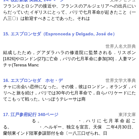
フランスとロシアの接近や、フランスのアルジェリアへの出兵にい
らだっていたイギリスにとって、パリで
七月革命
が起きたこと（一
八三〇）は歓迎すべきことであった。それは
15. エスプロンセダ（Espronceda y Delgado, José de）
世界人名大辞典
結成したため，グアダラハラの修道院に監禁される．リスボン
[1826]やロンドン[27]に亡命，パリの
七月革命
に参加[30]．人妻マン
チャ(Teresa Manc
16. エスプロンセダ ホセ・デ
世界文学大事典
チャに出会い恋仲になった。その後，彼はロンドン，オランダ，パ
リへと旅を続け，パリでは30年の
七月革命
で，自らバリケードにた
てこもって戦った。いっぽうテレーサは商
17. 江戸参府紀行 340ページ
東洋文庫
る。 ・.ハリに
七月革命
起こ
る。 ・.ヘルギー、独立を宣言。天保 二年4月30日、
蘭領東インド陸軍参謀部付を命〔一八三口ぜられ、日