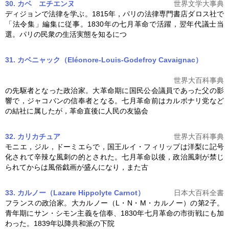
30. カベ エチエンヌ
世界文学大事典
ディジョンで法律を学ぶ。1815年，パリの法律専門書店ダロス社で
「法令集」編集に従事。1830年の
七月革命
で活躍，翌年代議士当
選。パリの民衆の生活実態を知るにつ
31. カベニャック（Eléonore-Louis-Godefroy Cavaignac）
世界大百科事典
の先駆者となった政治家。大革命期に国民公会議員であった父の影
響で，ジャコバンの信奉者となる。
七月革命
前はカルボナリ党など
の結社に属したが，革命直後に人民の友協会
32. カリカチュア
世界大百科事典
モニエ，ジル，ドーミエらで，国王ルイ・フィリップは洋梨に記号
化されて辛辣な風刺の的とされた。
七月革命
以後，政治風刺が禁じ
られてからは風俗戯画が盛んになり，また古
33. カルノー（Lazare Hippolyte Carnot）
日本大百科全書
フランスの政治家。大カルノー（L・N・M・カルノー）の第2子。
青年期にサン・シモン主義を信奉、1830年
七月革命
の市街戦にも加
わった。1839年以降共和派の下院