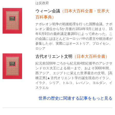
は反政府
ウィーン会議
（日本大百科全書・世界大
百科事典）
ナポレオン戦争の戦後処理を行った国際会議。ナポ
レオン退位から5か月後の1814年9月に始まり、15
年6月9日の最終議定書調印によって終わった。こ
の会議にはほとんどヨーロッパ中の君主や統治者が
参集したが、実際にはオーストリア、プロイセン、
ロシア
古代オリエント文明
（日本大百科全書）
紀元前3200年ごろから紀元前4世紀後半のアレクサ
ンドロス大王による統一まで、およそ3000年間、
西アジア、エジプトに栄えた世界最古の文明。[高
橋正男]▲古代オリエント学の誕生現在のイラン、
イラク、シリア、トルコ、レバノン、ヨルダン、イ
スラエル
世界の歴史に関連する記事をもっと見る