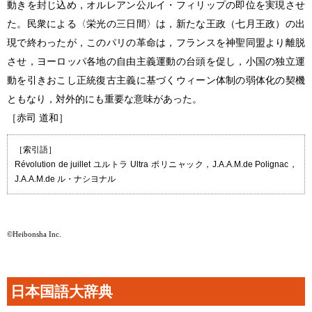
動きを封じ込め，オルレアン公ルイ・フィリップの即位を実現させ
た。民衆による〈栄光の三日間〉は，新たな王政（七月王政）の出
現で終わったが，このパリの革命は，フランスを神聖同盟より離脱
させ，ヨーロッパ各地の自由主義運動の台頭を促し，小国の独立運
動を引きおこし正統復古主義に基づくウィーン体制の弱体化の契機
ともなり，対外的にも重要な意味があった。
［赤司 道和］
［索引語］
Révolution de juillet ユルトラ Ultra ポリニャック，J.A.A.M.de Polignac，
J.A.A.M.de ル・ナシヨナル
©Heibonsha Inc.
日本国語大辞典