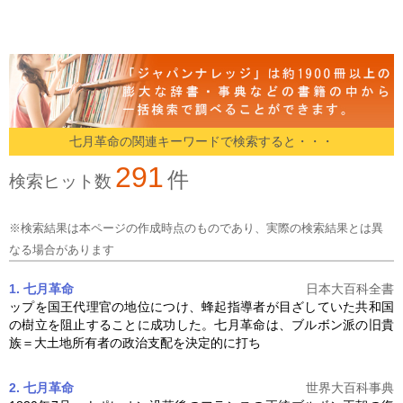
七月革命の関連キーワードで検索すると・・・
291
件
検索ヒット数
※検索結果は本ページの作成時点のものであり、実際の検索結果とは異
なる場合があります
1. 七月革命
日本大百科全書
ップを国王代理官の地位につけ、蜂起指導者が目ざしていた共和国
の樹立を阻止することに成功した。
七月革命
は、ブルボン派の旧貴
族＝大土地所有者の政治支配を決定的に打ち
2. 七月革命
世界大百科事典