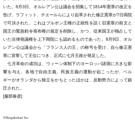
いた。8月3日、オルレアン公は議会を招集して1814年憲章の改正を
告げ、ラフィット、チエールらにより起草された修正憲章が7日両院
で可決された。これはブルボン王権の正統性を説く旧憲章の前文と
国王の緊急勅令発布権の規定を削除し、かつ、従来国王が独占して
いた法律発議権を上下両院にも認めるものであった。8月9日、オル
レアン公は議会から「フランス人の王」の称号を受け、自ら修正憲
章に宣誓して王位につき、正式に七月王政が発足した。
七月革命
の成功は、ウィーン体制下のヨーロッパ諸国に大きな影
響を与え、各地で自由主義、民族主義の運動が起こったが、ベル
ギーがオランダから独立をかちとったほかは、反動勢力によって鎮
圧された。
[服部春彦]
©Shogakukan Inc.