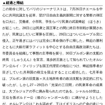
▲
経過と帰結
この勅令に対してパリのジャーナリストは、7月26日チエールを中
心に共同抗議文を起草、翌27日自由主義的新聞に対する警察の弾圧
を口火に、労働者、小市民、学生らパリ民衆の武装蜂起 （ほうき）
が起こった。28日には民衆と国王軍との間に終日市街戦が展開され
たが、民衆はしだいに軍隊を圧倒し、29日にはついにルーブル宮に
侵入、正午過ぎにはパリは完全に革命側の手に帰した。蜂起の勝利
とともに大銀行家ラフィットを中心とする自由主義政治家たちは、
市委員会を組織して事態の主導権を握り、30日ブルボン家の支配の
終焉 （しゅうえん）を宣言、進歩的王族として知られていたオルレ
アン公ルイ・フィリップを国王代理官の地位につけ、蜂起指導者が
目ざしていた共和国の樹立を阻止することに成功した。
七月革命
は、ブルボン派の旧貴族＝大土地所有者の政治支配を決定的に打ち
破ったが、しかし27～29日の「光栄の三日間」の民衆革命の成果
は、大ブルジョアの手に摘み取られたのである。シャルル10世は、
王位を孫ボルドー公（後のシャンボール伯）に継がせようとした
が、オルレアン公はこれを認めず、王はイギリスへの亡命の途につ