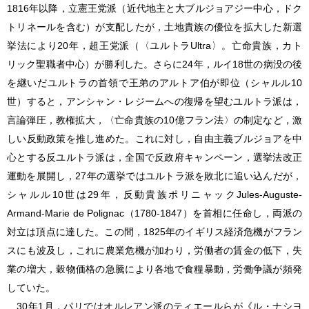
1816年以降，立憲王党派（近代地主と大ブルジョアジー中心，ドク
トリネールを含む）が支配したが，土地貴族の優位を拡大した新選
挙法により20年，超王党派（〈ユルトラUltra〉。亡命貴族，カト
リック聖職者中心）が勝利した。さらに24年，ルイ18世の病没の後
を継いだユルトラの首領で王弟のアルトア伯が即位（シャルル10
世）すると，アンシャン・レジームへの復帰を望むユルトラ派は，
言論弾圧，教権拡大，〈亡命貴族の10億フラン法〉の制定など，激
しい反動政策を推し進めた。これに対し，自由主義ブルジョアを中
心とする反ユルトラ派は，全国で反政府キャンペーン，選挙法改正
運動を展開し，27年の選挙ではユルトラ派を敗北に追い込んだが，
シャルル10世は29年，反動貴族ポリニャックJules-Auguste-
Armand-Marie de Polignac（1780-1847）を首相に任命し，両派の
対立は頂点に達した。この間，1825年のイギリス経済危機がフラン
スにも波及し，これに農業危機が加わり，労働者の賃金の低下，失
業の増大，穀物価格の急騰により各地で食糧暴動，労働争議が頻発
していた。
30年1月，パリではオルレアン派のティエールらが《ル・ナシヨ