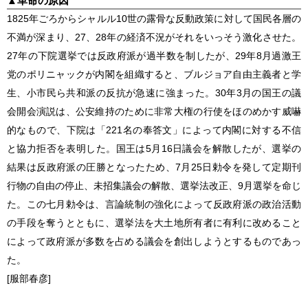
▲
革命の原因
1825年ごろからシャルル10世の露骨な反動政策に対して国民各層の
不満が深まり、27、28年の経済不況がそれをいっそう激化させた。
27年の下院選挙では反政府派が過半数を制したが、29年8月過激王
党のポリニャックが内閣を組織すると、ブルジョア自由主義者と学
生、小市民ら共和派の反抗が急速に強まった。30年3月の国王の議
会開会演説は、公安維持のために非常大権の行使をほのめかす威嚇
的なもので、下院は「221名の奉答文」によって内閣に対する不信
と協力拒否を表明した。国王は5月16日議会を解散したが、選挙の
結果は反政府派の圧勝となったため、7月25日勅令を発して定期刊
行物の自由の停止、未招集議会の解散、選挙法改正、9月選挙を命じ
た。この七月勅令は、言論統制の強化によって反政府派の政治活動
の手段を奪うとともに、選挙法を大土地所有者に有利に改めること
によって政府派が多数を占める議会を創出しようとするものであっ
た。
[服部春彦]