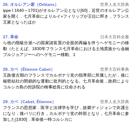
26. オルレアン家（Orléans）
世界人名大辞典
ippe I 1640～1701)がオルレアン公となり[60]，近世のオルレアン公
家を開く．
七月革命
によりルイ=フィリップが王位に即き，フランス
王家となったほか
27. 革命
日本大百科全書
ら他の階級分派への国家諸装置の全面的再編を伴うヘゲモニーの移
動（たとえば、1830年フランス
七月革命
における土地貴族から金融
ブルジョアジーへのヘゲモニー移動、1
28. カベ（Étienne Cabet）
世界大百科事典
王政復古期のフランスでカルボナリ党の指導部に所属したが，後に
秘密結社の閉鎖的な運動に批判的となる。
七月革命
後，政府により
コルシカ島の控訴院の検事総長に任命される
29. カベ（Cabet, Étienne）
世界人名大辞典
フランスの思想家．医学と法律学を学び，故郷ディジョンで弁護士
になり，後パリに行き，カルボナリ党の幹部となり，
七月革命
に参
加した[1830]．革命後一時コルシカに