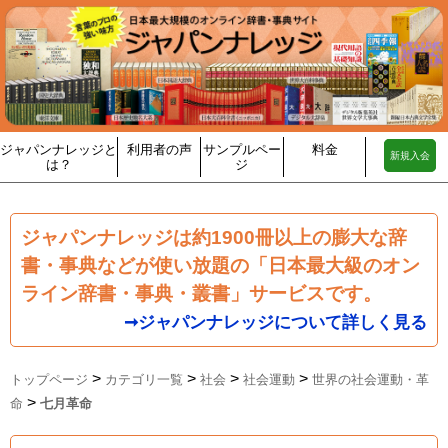
ジャパンナレッジと
利用者の声
サンプルペー
料金
新規入会
は？
ジ
ジャパンナレッジは約1900冊以上の膨大な辞
書・事典などが使い放題の「日本最大級のオン
ライン辞書・事典・叢書」サービスです。
➞ジャパンナレッジについて詳しく見る
>
>
>
>
トップページ
カテゴリ一覧
社会
社会運動
世界の社会運動・革
>
命
七月革命