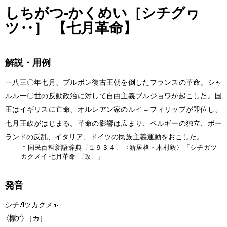
しちがつ‐かくめい［シチグヮ
ツ‥］ 【
七月革命
】
解説・用例
一八三〇年七月、ブルボン復古王朝を倒したフランスの革命。シャ
ルル一〇世の反動政治に対して自由主義ブルジョワが起こした。国
王はイギリスに亡命、オルレアン家のルイ＝フィリップが即位し、
七月王政がはじまる。革命の影響は広まり、ベルギーの独立、ポー
ランドの反乱、イタリア、ドイツの民族主義運動をおこした。
＊国民百科新語辞典〔１９３４〕〈新居格・木村毅〉「シチガツ
カクメイ
七月革命
〔政〕」
発音
シチ
ツカクメ
［カ］