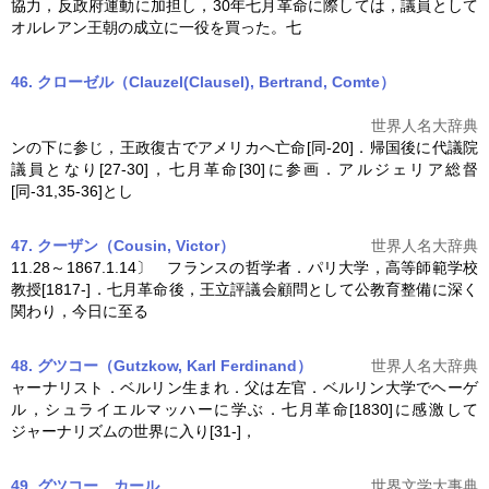
協力，反政府運動に加担し，30年
七月革命
に際しては，議員として
オルレアン王朝の成立に一役を買った。七
46. クローゼル（Clauzel(Clausel), Bertrand,
Comte
）
世界人名大辞典
ンの下に参じ，王政復古でアメリカへ亡命[同-20]．帰国後に代議院
議員となり[27-30]，
七月革命
[30]に参画．アルジェリア総督
[同-31,35-36]とし
47. クーザン（Cousin, Victor）
世界人名大辞典
11.28～1867.1.14〕 フランスの哲学者．パリ大学，高等師範学校
教授[1817-]．
七月革命
後，王立評議会顧問として公教育整備に深く
関わり，今日に至る
48. グツコー（Gutzkow, Karl Ferdinand）
世界人名大辞典
ャーナリスト．ベルリン生まれ．父は左官．ベルリン大学でヘーゲ
ル，シュライエルマッハーに学ぶ．
七月革命
[1830]に感激して
ジャーナリズムの世界に入り[31-]，
49. グツコー カール
世界文学大事典