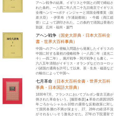
アヘン戦争の結果、イギリスと中国との間で締結さ
れた条約。一八四二年八月二十九日南京でイギリス
全権ヘンリー=ポティンジャーと清国全権耆英（欽
差大臣）・伊里布（乍浦副都統）・牛鑑（両江総
督）によって調印された。この条約で清国は香港の
割譲、広州・福州・厦門
アヘン戦争
（国史大辞典・日本大百科全
書・世界大百科事典）
中国へのアヘン密輸入問題から発展したイギリスの
中国に対する最初の侵略戦争（一八四〇年（道光二
十）―四二年）。鴉片戦争・阿片戦争とも書く。一
六八五年清朝がイギリス・オランダなどのヨーロッ
パ諸国の通商を許可して以来、茶・生糸・磁器など
の輸出によって中国へ
七月革命
（日本大百科全書・世界大百科
事典・日本国語大辞典）
1830年7月、フランスにおいてブルボン復古王政が
倒された革命をいう。[服部春彦]▲革命の原因1825
年ごろからシャルル10世の露骨な反動政策に対し
て国民各層の不満が深まり、27、28年の経済不況
がそれをいっそう激化させた。27年の下院選挙で