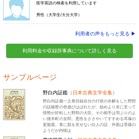
医学英語の検索を利用しています
男性（大学生/大分大学）
利用者の声をもっと見る ▶
利用料金や収録辞事典について詳しく見る
サンプルページ
野白内証鑑
（日本古典文学全集）
野白内証鑑一之巻目録自分の行状の弁解をした野郎
の話秘密の色遊びはばれたが、始めより末に至って
情勢が好転した野郎の大臣。その相手は羽ぶりのよ
い撞木町の女郎。悪性をささやいてすすめる耳塚の
駕籠屋。客に肌を見せない白人の話 外面は菩薩の
ようだが内情は