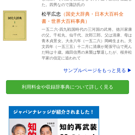
た。四男なので諏訪氏の
松平広忠
（国史大辞典・日本大百科全
書・世界大百科事典）
一五二六-四九戦国時代の三河国の武将。徳川家康
の父。千松丸、仙千代、次郎三郎。父は清康、母は
青木貞景女。大永六年（一五二六）岡崎生まれ。天
文四年（一五三五）十二月に清康が尾張守山で死ん
だ時は十歳。織田信秀の来襲は撃退したが、桜井松
平家の信定に追われて
サンプルページをもっと見る ▶
利用料金や収録辞事典について詳しく見る