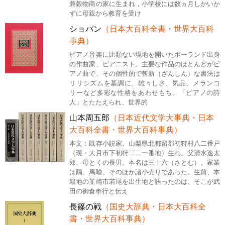
兼穀物商の家に生まれ，小学校には数ヵ月しかいか
ずに母親から教育を受け
ショパン
（日本大百科全書・世界大百科
事典）
ピアノ音楽に比類ない境地を開いたポーランド出身
の作曲家、ピアニスト。主要な作品のほとんどがピ
アノ曲で、その個性的で斬新（ざんしん）な書法は
リリシズムを基調に、雄々しさ、気品、メランコ
リーなど多彩な性格をあわせもち、「ピアノの詩
人」とたたえられ、世界的
山本周五郎
（日本近代文学大事典・日本
大百科全書・世界大百科事典）
本文：既存小説家。山梨県北都留郡初狩村八二番戸
（現・大月市下初狩二二一番地）生れ。父清水逸太
郎、母とくの長男。本名は三十六（さとむ）。家業
は繭、馬喰、そのほか諸小売りであった。生前、本
籍地の韮崎市若尾を出生地と語ったのは、そこが武
田の御倉奉行と伝え
長篠の戦
（国史大辞典・日本大百科全
書・世界大百科事典）