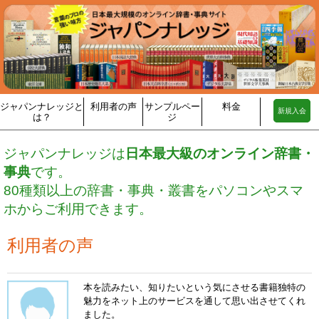
ジャパンナレッジと
利用者の声
サンプルペー
料金
新規入会
は？
ジ
ジャパンナレッジは
日本最大級のオンライン辞書・
事典
です。
80種類以上の辞書・事典・叢書をパソコンやスマ
ホからご利用できます。
利用者の声
本を読みたい、知りたいという気にさせる書籍独特の
魅力をネット上のサービスを通して思い出させてくれ
ました。