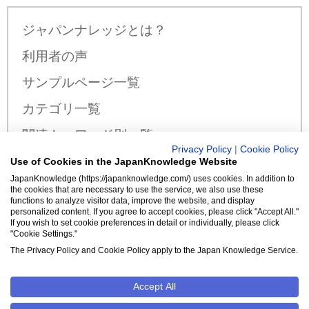
ジャパンナレッジとは？
利用者の声
サンプルページ一覧
カテゴリ一覧
関連キーワード別一覧
Privacy Policy
|
Cookie Policy
サンプル公開辞書・事典一覧
Use of Cookies in the JapanKnowledge Website
JapanKnowledge (https://japanknowledge.com/) uses cookies. In addition to
料金・収録コンテンツ
the cookies that are necessary to use the service, we also use these
functions to analyze visitor data, improve the website, and display
personalized content. If you agree to accept cookies, please click "Accept All."
If you wish to set cookie preferences in detail or individually, please click
"Cookie Settings."
新規入会はこちら
The Privacy Policy and Cookie Policy apply to the Japan Knowledge Service.
Accept All
クッキーポリシー
Cookie設定