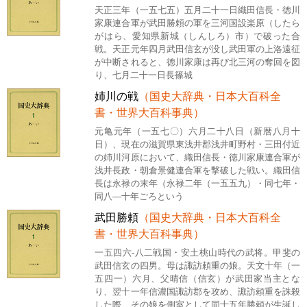
天正三年（一五七五）五月二十一日織田信長・徳川
家康連合軍が武田勝頼の軍を三河国設楽原（したら
がはら、愛知県新城（しんしろ）市）で破った合
戦。天正元年四月武田信玄が没し武田軍の上洛遠征
が中断されると、徳川家康は再び北三河の奪回を図
り、七月二十一日長篠城
姉川の戦
（国史大辞典・日本大百科全
書・世界大百科事典）
元亀元年（一五七〇）六月二十八日（新暦八月十
日）、現在の滋賀県東浅井郡浅井町野村・三田付近
の姉川河原において、織田信長・徳川家康連合軍が
浅井長政・朝倉景健連合軍を撃破した戦い。織田信
長は永禄の末年（永禄二年（一五五九）・同七年・
同八―十年ごろという
武田勝頼
（国史大辞典・日本大百科全
書・世界大百科事典）
一五四六-八二戦国・安土桃山時代の武将。甲斐の
武田信玄の四男。母は諏訪頼重の娘。天文十年（一
五四一）六月、父晴信（信玄）が武田家当主とな
り、翌十一年信濃国諏訪郡を攻め、諏訪頼重を誅殺
した際、その娘を側室として同十五年勝頼が生誕し