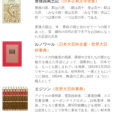
豊後国風土記
（日本古典文学全集）
豊後の国。郡は八所、〔郷は四十、里は百十〕駅は
九所、〔みな小路〕烽は五所、〔みな下国〕寺は二
所〔一つは僧の寺、一つは尼の寺〕である。
豊後の国は、本、豊前の国と合わせて一つの国で
あった。昔、纏向の日代の宮で天下をお治めになっ
た大足彦の天皇
ルノワール
（日本大百科全書・世界大百
科事典）
フランスの印象派の画家。裸婦や少女たちの豊かな
魅力を備えた作品によって、国際的にも、日本で
も、もっとも親しまれている画家。1841年2月25日
リモージュに生まれる。幼年時代、一家とともにパ
リに移住。1854年、陶器の工房に絵付（えつけ）
職人として
エジソン
（世界大百科事典）
アメリカの発明家，電気技術者。二重電信機，スズ
箔蓄音機，カーボンマイクロホン，白熱電球，映
画，アルカリ蓄電池，謄写印刷機などを発明，また
は改良したことで非常に著名である。貧しい材木商