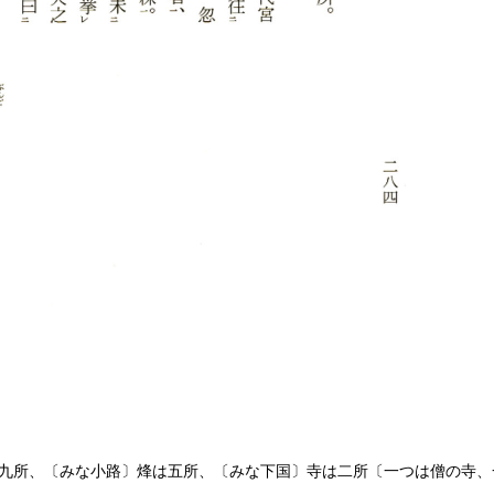
九所、〔みな小路〕烽は五所、〔みな下国〕寺は二所〔一つは僧の寺、