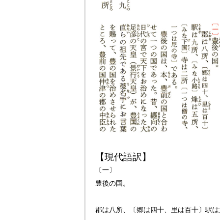
【現代語訳】
〔一〕
豊後の国。
郡は八所、〔郷は四十、里は百十〕駅は