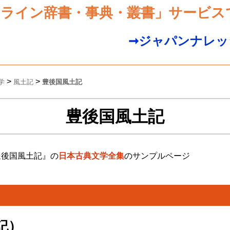
ンライン辞書・事典・叢書」サービス
➞ジャパンナレッ
>
>
学
風土記
豊後国風土記
豊後国風土記
豊後国風土記』の
日本古典文学全集
のサンプルページ
記）