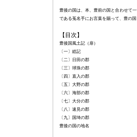
豊後の国は、本、豊前の国と合わせて一
である菟名手にお言葉を賜って、豊の国
【目次】
豊後国風土記（扉）
〔一〕総記
〔二〕日田の郡
〔三〕球珠の郡
〔四〕直入の郡
〔五〕大野の郡
〔六〕海部の郡
〔七〕大分の郡
〔八〕速見の郡
〔九〕国埼の郡
豊後の国の地名