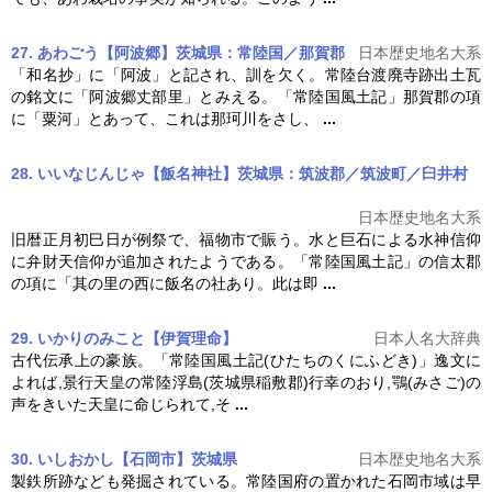
27. あわごう【阿波郷】茨城県：常陸国／那賀郡
日本歴史地名大系
「和名抄」に「阿波」と記され、訓を欠く。常陸台渡廃寺跡出土瓦
の銘文に「阿波郷丈部里」とみえる。「
常陸国風土記
」那賀郡の項
に「粟河」とあって、これは那珂川をさし、
...
28. いいなじんじゃ【飯名神社】茨城県：筑波郡／筑波町／臼井村
日本歴史地名大系
旧暦正月初巳日が例祭で、福物市で賑う。水と巨石による水神信仰
に弁財天信仰が追加されたようである。「
常陸国風土記
」の信太郡
の項に「其の里の西に飯名の社あり。此は即
...
29. いかりのみこと【伊賀理命】
日本人名大辞典
古代伝承上の豪族。「
常陸国風土記
(ひたちのくにふどき)」逸文に
よれば,景行天皇の常陸浮島(茨城県稲敷郡)行幸のおり,鶚(みさご)の
声をきいた天皇に命じられて,そ
...
30. いしおかし【石岡市】茨城県
日本歴史地名大系
製鉄所跡なども発掘されている。常陸国府の置かれた石岡市域は早