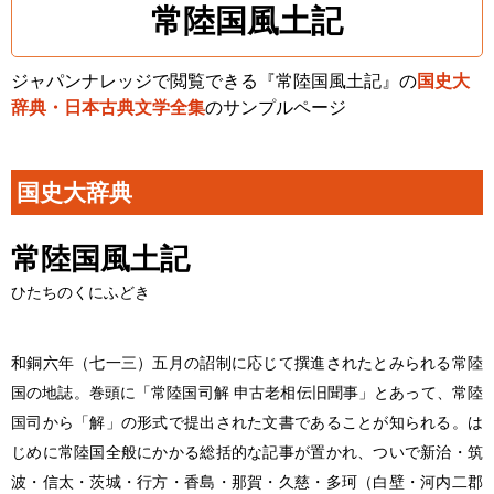
常陸国風土記
ジャパンナレッジで閲覧できる『常陸国風土記』の
国史大
辞典・日本古典文学全集
のサンプルページ
国史大辞典
常陸国風土記
ひたちのくにふどき
和銅六年（七一三）五月の詔制に応じて撰進されたとみられる常陸
国の地誌。巻頭に「常陸国司解 申古老相伝旧聞事」とあって、常陸
国司から「解」の形式で提出された文書であることが知られる。は
じめに常陸国全般にかかる総括的な記事が置かれ、ついで新治・筑
波・信太・茨城・行方・香島・那賀・久慈・多珂（白壁・河内二郡