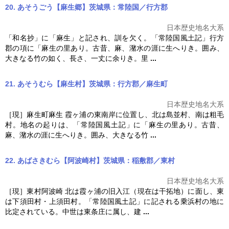
20. あそうごう【麻生郷】茨城県：常陸国／行方郡
日本歴史地名大系
「和名抄」に「麻生」と記され、訓を欠く。「
常陸国風土記
」行方
郡の項に「麻生の里あり。古昔、麻、潴水の涯に生へりき。囲み、
大きなる竹の如く、長さ、一丈に余りき。里
...
21. あそうむら【麻生村】茨城県：行方郡／麻生町
日本歴史地名大系
［現］麻生町麻生 霞ヶ浦の東南岸に位置し、北は島並村、南は粗毛
村。地名の起りは、「
常陸国風土記
」に「麻生の里あり。古昔、
麻、潴水の涯に生へりき。囲み、大きなる竹
...
22. あばさきむら【阿波崎村】茨城県：稲敷郡／東村
日本歴史地名大系
［現］東村阿波崎 北は霞ヶ浦の旧入江（現在は干拓地）に面し、東
は下須田村・上須田村。「
常陸国風土記
」に記される乗浜村の地に
比定されている。中世は東条庄に属し、建
...