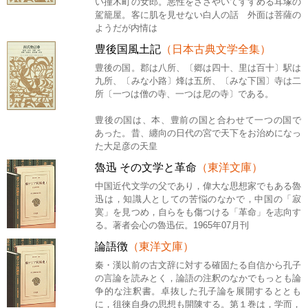
い撞木町の女郎。悪性をささやいてすすめる耳塚の
駕籠屋。客に肌を見せない白人の話 外面は菩薩の
ようだが内情は
豊後国風土記
（日本古典文学全集）
豊後の国。郡は八所、〔郷は四十、里は百十〕駅は
九所、〔みな小路〕烽は五所、〔みな下国〕寺は二
所〔一つは僧の寺、一つは尼の寺〕である。
豊後の国は、本、豊前の国と合わせて一つの国で
あった。昔、纏向の日代の宮で天下をお治めになっ
た大足彦の天皇
魯迅 その文学と革命
（東洋文庫）
中国近代文学の父であり，偉大な思想家でもある魯
迅は，知識人としての苦悩のなかで，中国の「寂
寞」を見つめ，自らをも傷つける「革命」を志向す
る。著者会心の魯迅伝。1965年07月刊
論語徴
（東洋文庫）
秦・漢以前の古文辞に対する確固たる自信から孔子
の言論を読みとく，論語の注釈のなかでもっとも論
争的な注釈書。卓抜した孔子論を展開するととも
に，徂徠自身の思想も開陳する。第１巻は，学而，