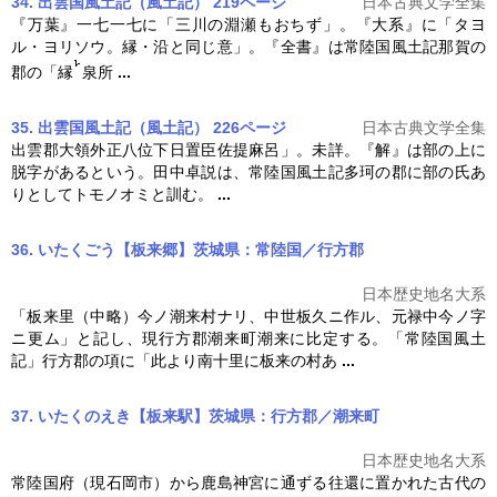
34. 出雲国風土記（風土記） 219ページ
日本古典文学全集
『万葉』一七一七に「三川の淵瀬もおちず」。『大系』に「タヨ
ル・ヨリソウ。縁・沿と同じ意」。『全書』は
常陸国風土記
那賀の
郡の「縁
泉所
...
35. 出雲国風土記（風土記） 226ページ
日本古典文学全集
出雲郡大領外正八位下日置臣佐提麻呂」。未詳。『解』は部の上に
脱字があるという。田中卓説は、
常陸国風土記
多珂の郡に部の氏あ
りとしてトモノオミと訓む。
...
36. いたくごう【板来郷】茨城県：常陸国／行方郡
日本歴史地名大系
「板来里（中略）今ノ潮来村ナリ、中世板久ニ作ル、元禄中今ノ字
ニ更ム」と記し、現行方郡潮来町潮来に比定する。「
常陸国風土
記
」行方郡の項に「此より南十里に板来の村あ
...
37. いたくのえき【板来駅】茨城県：行方郡／潮来町
日本歴史地名大系
常陸国府（現石岡市）から鹿島神宮に通ずる往還に置かれた古代の