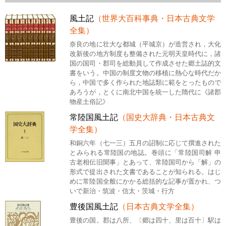
風土記
（世界大百科事典・日本古典文学
全集）
奈良の地に壮大な都城（平城京）が造営され，大化
改新後の地方制度も整備された元明天皇時代に，諸
国の国司・郡司を総動員して作成させた郷土誌的文
書をいう。中国の制度文物の移植に熱心な時代だか
ら，中国で多く作られた地誌類に範をとったもので
あろうが，とくに南北中国を統一した隋代に《諸郡
物産土俗記》
常陸国風土記
（国史大辞典・日本古典文
学全集）
和銅六年（七一三）五月の詔制に応じて撰進された
とみられる常陸国の地誌。巻頭に「常陸国司解 申
古老相伝旧聞事」とあって、常陸国司から「解」の
形式で提出された文書であることが知られる。はじ
めに常陸国全般にかかる総括的な記事が置かれ、つ
いで新治・筑波・信太・茨城・行方
豊後国風土記
（日本古典文学全集）
豊後の国。郡は八所、〔郷は四十、里は百十〕駅は