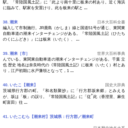
駅。「
常陸国風土記
」に「此より南十里に板来の村あり。近く海浜
に臨みて、駅家を安置けり。此を板来の駅と
...
38. 潮来
日本大百科全書
編入して市制施行。JR鹿島（かしま）線と国道51号が通じ、東関東
自動車道の潮来インターチェンジがある。『
常陸国風土記
（ひたち
のくにふどき）』には板来（いたく）、
...
39. 潮来［市］
世界大百科事典
んでいる。東関東自動車道の潮来インターチェンジがある。千葉 立
也 歴史 地名は奈良時代の《
常陸国風土記
》に板来（いたく）村とあ
り，江戸初期に水戸藩領となって，1
...
40. いたこ【潮来】
国史大辞典
茨城県行方郡の町。『和名類聚抄』に「行方郡坂来郷」とみえる
が、坂は「板」の誤り。『
常陸国風土記
』に「従
此（香澄里、麻生
町富田）往
...
41. いたこむら【潮来村】茨城県：行方郡／潮来町
日本歴史地名大系