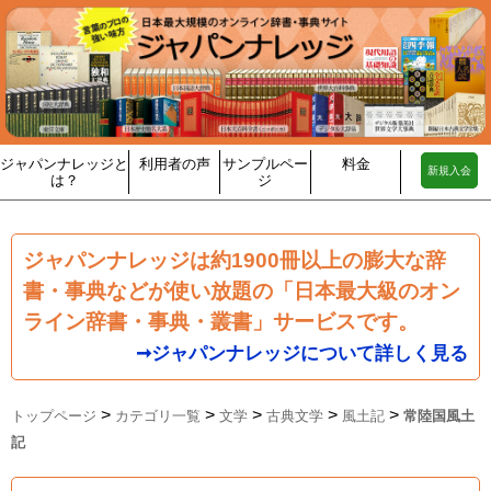
ジャパンナレッジと
利用者の声
サンプルペー
料金
新規入会
は？
ジ
ジャパンナレッジは約1900冊以上の膨大な辞
書・事典などが使い放題の「日本最大級のオン
ライン辞書・事典・叢書」サービスです。
➞ジャパンナレッジについて詳しく見る
>
>
>
>
>
トップページ
カテゴリ一覧
文学
古典文学
風土記
常陸国風土
記