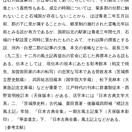
進という蓋然性もある。成立の時期については、菊多郡の分郡に触
れないことと石城国が存在しないことから、ほぼ養老二年五月以
前、郡の下に里が属することから、郷里制の施行された霊亀元年以
前とみる説が有力であるが、国府以北の駅家は養老三年閏七月、石
城の十駅設置と同時に置かれたものとみて、それ以降の撰進とする
説、河内・白壁二郡の記事の欠逸、本文の省略などから、延長三年
（九二五）十二月の風土記再提出の官命に応じた再撰本とみる説も
ある。伝本としては、現伝本の祖本にあたる彰考館本（戦災で焼
失。加賀前田家の本の転写）の忠実な写本である菅政友本（茨城県
立歴史館蔵）、武田祐吉旧蔵本（国学院大学蔵）、松下見林本（大
東急記念文庫蔵）などが重要で、江戸時代の刊本に群書類従本・西
野宣明校訂本（天保版本）がある。活字本には『日本古典文学大
系』二、『茨城県史料』古代編、栗田寛著・後藤蔵四郎補『標註古
風土記』常陸、『日本古典全集』一期古風土記集下（天保版本影
印）、『寧楽遺文』下、『日本古典全書』風土記上などがある。
［参考文献］