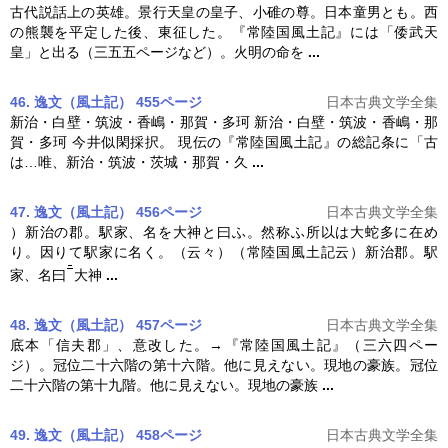
古代説話上の英雄。景行天皇の皇子、小碓の尊。日本童男とも。西
の熊襲を平定した後、東征した。『
常陸国風土記
』には「倭武天
皇」と出る（三五五ページなど）。火明の命を
...
46. 逸文（風土記） 455ページ
日本古典文学全集
新治・白壁・筑波・香嶋・那賀・多珂 新治・白壁・筑波・香嶋・那
賀・多珂 今井似閑採択。 現伝の『
常陸国風土記
』の総記条に「古
は…唯、新治・筑波・茨城・那賀・久
...
47. 逸文（風土記） 456ページ
日本古典文学全集
）新治の郡。駅家、名を大神と曰ふ。然称ふ所以は大蛇多に在め
り。因りて駅家に名く。（云々）（
常陸国風土記
云）新治郡。駅
家、名曰
大神
...
48. 逸文（風土記） 457ページ
日本古典文学全集
底本「信夫郡」、意改した。→『
常陸国風土記
』（三六四ペー
ジ）。冠位二十六階の第十六階。他に見えない。現地の豪族。冠位
二十六階の第十九階。他に見えない。現地の豪族
...
49. 逸文（風土記） 458ページ
日本古典文学全集