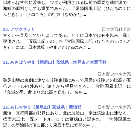
日本へは古代に渡来し、ワタが利用される以前の重要な繊維源で、
和紙の原料としても重要であった。『
常陸国風土記
（ひたちのくに
ふどき）』（723ころ）の行方（なめがた
...
10. アサクサノリ
日本大百科全書
古くから普及していたようである。とくに日本では有史以来、高く
評価され、「五風土記」のうち『
常陸国風土記
（ひたちのくにふど
き）』には、日本武尊（やまとたけるのみこ
...
11. あさぼうやま【朝房山】茨城県：水戸市／木葉下村
日本歴史地名大系
鶏足山地の東側に連なる丘陵東端にあって周囲の丘陵との比高が五
〇メートル内外あり、遠くから望見できる。「
常陸国風土記
」に
「茨城の里。此より北に高き丘あり。名を
...
12. あしおやま【足尾山】茨城県：新治郡
日本歴史地名大系
新治・真壁両郡の郡界にあり、北は加波山、南は筑波山に連なる。
標高六二七・五メートル。古くは葦穂山と記され、「
常陸国風土
記
」の新治郡の項に郡より東五十里に笠間の村
...