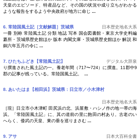
天皇のエピソード、特産品など、その国の状況や成り立ちがわかる
ような報告をするよう中央政府が地方に命じ
...
6. 常陸国風土記［文献解題］茨城県
日本歴史地名大系
一冊 別称 常陸風土記 分類 地誌 写本 国会図書館・東京大学史料編
纂所・茨城県歴史館ほか 版本 内閣文庫・茨城県歴史館ほか 解説 和
銅六年五月の令に
...
7. ひたちふどき【常陸風土記】
デジタル大辞泉
り撰進された風土記の一。養老年間（717〜724）に撰進。11郡中9
郡の記事が残っている。
常陸国風土記
。
...
8. あいたはま【相田浜】茨城県：日立市／小木津村
日本歴史地名大系
［現］日立市小木津町 田尻浜の北、浜屋敷・ハシノ作の地一帯の海
浜。「
常陸国風土記
」に、其の道前の里に飽田の村あり。古老のい
へらく、倭武の天皇、東の垂を巡りまさむ
...
9. アサ
日本大百科全書