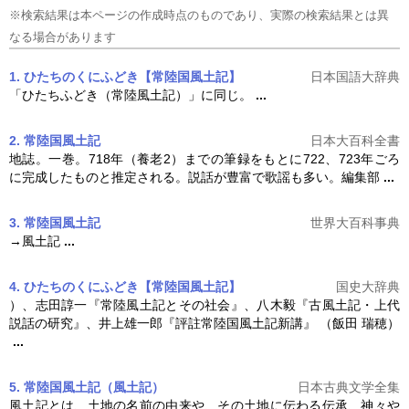
※検索結果は本ページの作成時点のものであり、実際の検索結果とは異
なる場合があります
1. ひたちのくにふどき【常陸国風土記】
日本国語大辞典
「ひたちふどき（常陸風土記）」に同じ。
...
2. 常陸国風土記
日本大百科全書
地誌。一巻。718年（養老2）までの筆録をもとに722、723年ごろ
に完成したものと推定される。説話が豊富で歌謡も多い。編集部
...
3. 常陸国風土記
世界大百科事典
→風土記
...
4. ひたちのくにふどき【常陸国風土記】
国史大辞典
）、志田諄一『常陸風土記とその社会』、八木毅『古風土記・上代
説話の研究』、井上雄一郎『評註
常陸国風土記
新講』 （飯田 瑞穂）
...
5. 常陸国風土記（風土記）
日本古典文学全集
風土記とは、土地の名前の由来や、その土地に伝わる伝承、神々や