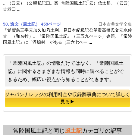
。（云云）（公望私記曰。案
常陸国風土記
云）信太郡。（云云）
古老曰
...
50. 逸文（風土記） 459ページ
日本古典文学全集
「覚賀鳥三字云加久加乃土利、見日本紀私記公望案高橋氏文云水佐
古」（和名抄）。『
常陸国風土記
』（三五九ページ）参照。『
常陸
国風土記
』に「浮嶋村」がある（三六七ペー
...
「常陸国風土記」の情報だけではなく、「常陸国風土
記」に関するさまざまな情報も同時に調べることがで
きるため、幅広い視点から知ることができます。
ジャパンナレッジの利用料金や収録辞事典について詳しく
見る▶
常陸国風土記と同じ
風土記
カテゴリの記事