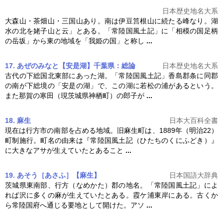
日本歴史地名大系
大森山・茶畑山・三国山あり。南は伊豆筥根山に続たる峰なり。湖
水の北を姥子山と云」とある。「
常陸国風土記
」に「相模の国足柄
の岳坂」から東の地域を「我姫の国」と称し
...
17. あぜのみなと【安是湖】千葉県：総論
日本歴史地名大系
古代の下総国北東部にあった湖。「
常陸国風土記
」香島郡条に同郡
の南が下総境の「安是の湖」で、この湖に若松の浦があるという。
また那賀の寒田（現茨城県神栖町）の郎子が
...
18. 麻生
日本大百科全書
現在は行方市の南部を占める地域。旧麻生町は、1889年（明治22）
町制施行。町名の由来は『
常陸国風土記
（ひたちのくにふどき）』
に大きなアサが生えていたとあること
...
19. あそう［あさふ］【麻生】
日本国語大辞典
茨城県東南部、行方（なめかた）郡の地名。「
常陸国風土記
」によ
れば沢に多くの麻が生えていたとある。霞ケ浦東岸にある。古くか
ら常陸国府へ通じる要地として開けた。アソ
...