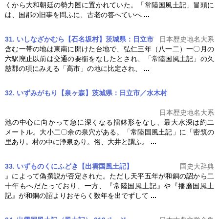
くから大和朝廷の勢力圏に置かれていた。「
常陸国風土記
」冒頭に
は、国郡の旧事を問ふに、古老の答へていへ
...
31. いしなざかむら【石名坂村】茨城県：日立市
日本歴史地名大系
含む一帯の地は東南に開けた台地で、弘仁三年（八一二）一〇月の
六駅廃止以前は交通の要衝をなしたとされ、「
常陸国風土記
」の久
慈郡の項にみえる「高市」の地に比定され、
...
32. いずみがもり【泉ヶ森】茨城県：日立市／水木村
日本歴史地名大系
池の中心に向かって急に深くなる擂鉢形をなし、最大水深は約二
メートル。大小二〇余の泉穴がある。「
常陸国風土記
」に「密筑の
里あり。村の中に浄泉あり。俗、大井と謂ふ。
...
33. いずものくにふどき【出雲国風土記】
国史大辞典
』によって偽撰説が否定された。ただし天平五年が和銅の詔から二
十年もへだたっており、一方、『
常陸国風土記
』や『播磨国風土
記』が和銅の詔よりおそらく数年を出でずして
...