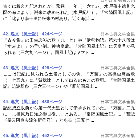
古くは板久と記されたが、元禄一一年（一六九八）水戸藩主徳川光
圀の命により、潮来に改められた（水戸紀年）。「
常陸国風土記
」
に「此より南十里に板来の村あり。近く海浜
...
42. 逸文（風土記） 424ページ
日本古典文学全集
『古今集』の壬生忠岑の歌（九一七）や『伊勢物語』第六十八段は
「すみよし」の早い例。神功皇后。『
常陸国風土記
』に天皇号が見
られる（三六九ページ）。同風土記はヤマト
...
43. 逸文（風土記） 429ページ
日本古典文学全集
ここは記紀に見られる土俗としての例。『万葉』の高橋虫麻呂歌
（一七五九）に「賀我比」として出るのもこの歌垣。『
常陸国風土
記
』筑波郡条（三六三ページ）や『肥前国風土
...
44. 逸文（風土記） 436ページ
日本古典文学全集
記紀成立以前から第一代天皇として伝承されていた。『万葉』二九
に「…橿原乃日知之御世従…」とある。『
常陸国風土記
』に「荒賊
〔俗云阿良夫流尓斯母乃〕」とある（三五七
...
45. 逸文（風土記） 452ページ
日本古典文学全集