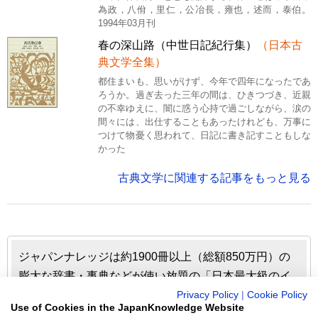
為政，八佾，里仁，公冶長，雍也，述而，泰伯。
1994年03月刊
春の深山路（中世日記紀行集）
（日本古
典文学全集）
都住まいも、思いがけず、今年で四年になったであ
ろうか。過ぎ去った三年の間は、ひきつづき、近親
の不幸ゆえに、闇に惑う心持で過ごしながら、涙の
間々には、出仕することもあったけれども、万事に
つけて物憂く思われて、日記に書き記すこともしな
かった
古典文学に関連する記事をもっと見る
ジャパンナレッジは約1900冊以上（総額850万円）の
膨大な辞書・事典などが使い放題の「日本最大級のイ
ンターネット辞書・事典・叢書サイト」です。日本国
Privacy Policy
|
Cookie Policy
Use of Cookies in the JapanKnowledge Website
内のみならず、海外の有名大学から図書館まで、多く