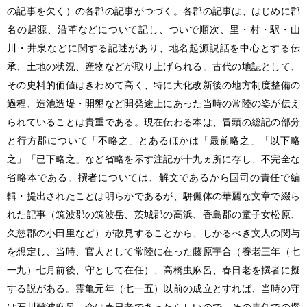
の記事を欠く）の各郡の記事がつづく。各郡の記事は、はじめに郡
名の起源、沿革などについて記し、ついで順次、里・村・駅・山
川・井泉などに関する記述があり、地名起源説話を中心とする伝
承、土地の状況、産物などが取り上げられる。古代の地誌として、
その史料的価値はきわめて高く、特に大化改新後の地方制度整備の
過程、造池造堤・開墾など開発途上にあった当時の常陸の姿が伝え
られていることは貴重である。現在伝わる本は、冒頭の総記の部分
と行方郡について「不略之」とあるほかは「最前略之」「以下略
之」「已下略之」など省略を示す注記が十九ヵ所に存し、不完全な
省略本である。撰者については、解文であるから国司の責任で編
輯・提出されたことは明らかであるが、駢儷体の華麗な文章で綴ら
れた記事（筑波郡の筑波岳、茨城郡の高浜、香島郡の童子女松原、
久慈郡の小田里など）が散見することから、しかるべき文人の関与
を想定し、当時、官人として常陸に在った藤原宇合（養老三年（七
一九）七月前後、守として在任）、高橋虫麻呂、春日老を撰者に擬
する説がある。霊亀元年（七一五）以前の成立とすれば、当時の守
は石川難波麻呂、介は春日老であったらしいので、その責任での撰