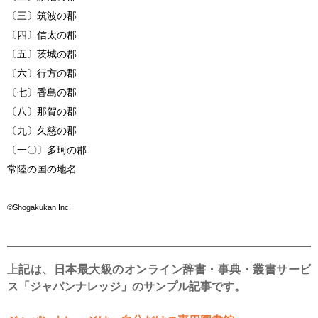
〔三〕筑波の郡
〔四〕信太の郡
〔五〕茨城の郡
〔六〕行方の郡
〔七〕香島の郡
〔八〕那賀の郡
〔九〕久慈の郡
〔一〇〕多珂の郡
常陸の国の地名
©Shogakukan Inc.
上記は、日本最大級のオンライン辞書・事典・叢書サービ
ス「ジャパンナレッジ」のサンプル記事です。