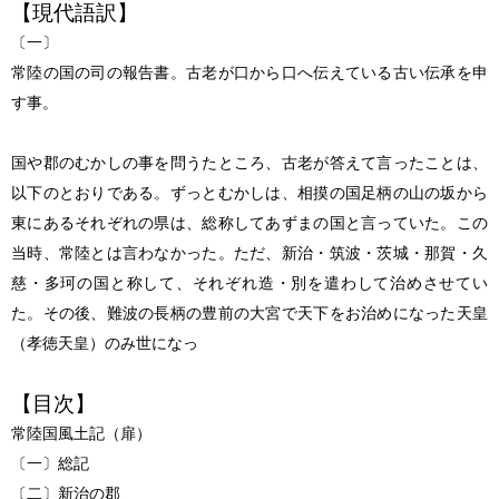
【現代語訳】
〔一〕
常陸の国の司の報告書。古老が口から口へ伝えている古い伝承を申
す事。
国や郡のむかしの事を問うたところ、古老が答えて言ったことは、
以下のとおりである。ずっとむかしは、相摸の国足柄の山の坂から
東にあるそれぞれの県は、総称してあずまの国と言っていた。この
当時、常陸とは言わなかった。ただ、新治・筑波・茨城・那賀・久
慈・多珂の国と称して、それぞれ造・別を遣わして治めさせてい
た。その後、難波の長柄の豊前の大宮で天下をお治めになった天皇
（孝徳天皇）のみ世になっ
【目次】
常陸国風土記（扉）
〔一〕総記
〔二〕新治の郡