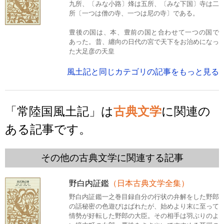
九所、〔みな小路〕烽は五所、〔みな下国〕寺は二
所〔一つは僧の寺、一つは尼の寺〕である。
豊後の国は、本、豊前の国と合わせて一つの国で
あった。昔、纏向の日代の宮で天下をお治めになっ
た大足彦の天皇
風土記と同じカテゴリの記事をもっと見る
「常陸国風土記」は
古典文学
に関連の
ある記事です。
その他の古典文学に関連する記事
野白内証鑑
（日本古典文学全集）
野白内証鑑一之巻目録自分の行状の弁解をした野郎
の話秘密の色遊びはばれたが、始めより末に至って
情勢が好転した野郎の大臣。その相手は羽ぶりのよ