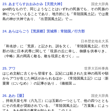
23. あまてらすおおみかみ【天照大神】
国史大辞典
god的なもので、同じようなことはいずれの民族でも、その民族の
神についていえることであり、地方的にも『
常陸国風土記
』では鹿
島の神が大神であり、『出雲国風土記』で
...
24. あらはらごう【荒原郷】茨城県：常陸国／行方郡
日本歴史地名大系
「和名抄」に「荒原」と記され、訓を欠く。「
常陸国風土記
」行方
郡の項に日本武尊に関して「現原の丘に幸し、御膳を供奉りき。
（中略）其の岡高く敞る。敞を現原と名づく」
...
25. アワ
世界大百科事典
はじめ文献に古くから登場する。記紀には殺された女神の両耳や額
からアワが生じた神話がみられるほか，《
常陸国風土記
》には〈新
粟嘗（にいなめ）〉の記事があり，《備後国
...
26. あわ【粟】
国史大辞典
。持統天皇七年（六九三）には五穀の一つとして、他の四つととも
にその生産が奨励されている。『
常陸国風土記
』『万葉集』によっ
ても、あわ栽培の事実が知られる。このよう
...