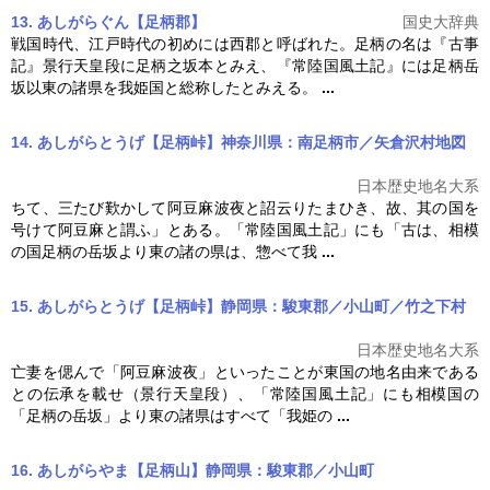
13. あしがらぐん【足柄郡】
国史大辞典
戦国時代、江戸時代の初めには西郡と呼ばれた。足柄の名は『古事
記』景行天皇段に足柄之坂本とみえ、『
常陸国風土記
』には足柄岳
坂以東の諸県を我姫国と総称したとみえる。
...
14. あしがらとうげ【足柄峠】神奈川県：南足柄市／矢倉沢村
地図
日本歴史地名大系
ちて、三たび歎かして阿豆麻波夜と詔云りたまひき、故、其の国を
号けて阿豆麻と謂ふ」とある。「
常陸国風土記
」にも「古は、相模
の国足柄の岳坂より東の諸の県は、惣べて我
...
15. あしがらとうげ【足柄峠】静岡県：駿東郡／小山町／竹之下村
日本歴史地名大系
亡妻を偲んで「阿豆麻波夜」といったことが東国の地名由来である
との伝承を載せ（景行天皇段）、「
常陸国風土記
」にも相模国の
「足柄の岳坂」より東の諸県はすべて「我姫の
...
16. あしがらやま【足柄山】静岡県：駿東郡／小山町