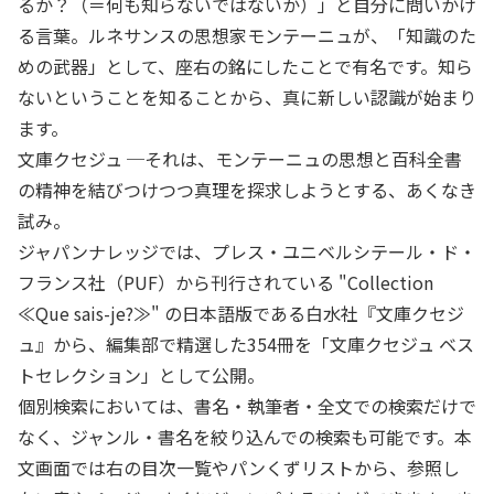
るか？（＝何も知らないではないか）」と自分に問いかけ
る言葉。ルネサンスの思想家モンテーニュが、「知識のた
めの武器」として、座右の銘にしたことで有名です。知ら
ないということを知ることから、真に新しい認識が始まり
ます。
文庫クセジュ ─それは、モンテーニュの思想と百科全書
の精神を結びつけつつ真理を探求しようとする、あくなき
試み。
ジャパンナレッジでは、プレス・ユニベルシテール・ド・
フランス社（PUF）から刊行されている "Collection
≪Que sais-je?≫" の日本語版である白水社『文庫クセジ
ュ』から、編集部で精選した354冊を「文庫クセジュ ベス
トセレクション」として公開。
個別検索においては、書名・執筆者・全文での検索だけで
なく、ジャンル・書名を絞り込んでの検索も可能です。本
文画面では右の目次一覧やパンくずリストから、参照し