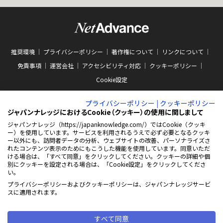
推奨環境
プライバシーポリシー
著作権について
リンクについて
免責事項
運営会社
アクセシビリティ対応
クッキーポリシー
Cookie設定
プライバシーポリシー
|
クッキーポリシー
ジャパンナレッジにおけるCookie（クッキー）の使用に関しまして
ジャパンナレッジ（https://japanknowledge.com/）ではCookie（クッキ
ー）を使用しています。サービスを利用されるうえで必ず必要となるクッキ
ABJマークは、この電子書店・電子書籍配信サービスが、著作権者からコンテン
ー以外にも、訪問者データの分析、ウェブサイトの改善、パーソナライズさ
ツ使用許諾を得た正規版配信サービスであることを示す商標（登録番号 第
れたコンテンツ表示のためにもこうした機能を使用しています。同意いただ
10981000号）です。ABJマークの詳細、ABJマークを掲示しているサービスの一
ける場合は、「すべて同意」をクリックしてください。クッキーの詳細や個
覧はこちらをご覧ください。
AEBS 電子出版制作・流通協議会
別にクッキーを設定される場合は、「Cookie設定」をクリックしてくださ
新
https://aebs.or.jp/
い。
し
い
プライバシーポリシーおよびクッキーポリシーは、ジャパンナレッジサービ
ウ
© 2001-2026 NetAdvance Inc. All rights reserved.
スに適用されます。
ィ
掲載の記事・写真・イラスト等の
ン
すべてのコンテンツの無断複写・転載を禁じます
ド
ウ
すべて同意
で