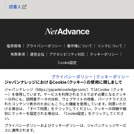
読書人
推奨環境
プライバシーポリシー
著作権について
リンクについて
免責事項
運営会社
アクセシビリティ対応
クッキーポリシー
Cookie設定
プライバシーポリシー
|
クッキーポリシー
ジャパンナレッジにおけるCookie（クッキー）の使用に関しまして
ジャパンナレッジ（https://japanknowledge.com/）ではCookie（クッキ
ー）を使用しています。サービスを利用されるうえで必ず必要となるクッキ
ABJマークは、この電子書店・電子書籍配信サービスが、著作権者からコンテン
ー以外にも、訪問者データの分析、ウェブサイトの改善、パーソナライズさ
ツ使用許諾を得た正規版配信サービスであることを示す商標（登録番号 第
れたコンテンツ表示のためにもこうした機能を使用しています。同意いただ
10981000号）です。ABJマークの詳細、ABJマークを掲示しているサービスの一
ける場合は、「すべて同意」をクリックしてください。クッキーの詳細や個
覧はこちらをご覧ください。
AEBS 電子出版制作・流通協議会
別にクッキーを設定される場合は、「Cookie設定」をクリックしてくださ
新
https://aebs.or.jp/
い。
し
い
プライバシーポリシーおよびクッキーポリシーは、ジャパンナレッジサービ
ウ
© 2001-2026 NetAdvance Inc. All rights reserved.
スに適用されます。
ィ
掲載の記事・写真・イラスト等の