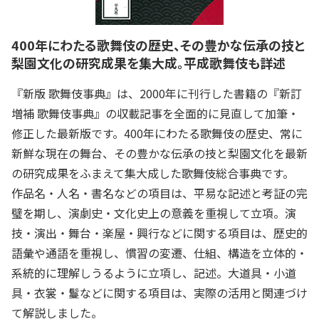
400年にわたる歌舞伎の歴史、その豊かな伝承の技と
梨園文化の研究成果を集大成。平成歌舞伎も詳述
『新版 歌舞伎事典』は、2000年に刊行した書籍の『新訂
増補 歌舞伎事典』の収載記事を全面的に見直して加筆・
修正した最新版です。400年にわたる歌舞伎の歴史、常に
新鮮な現在の舞台、その豊かな伝承の技と梨園文化を最新
の研究成果をふまえて集大成した歌舞伎総合事典です。
作品名・人名・書名などの項目は、平易な記述と考証の完
璧を期し、演劇史・文化史上の意義を重視して立項。演
技・演出・舞台・楽屋・興行などに関する項目は、歴史的
語彙や通語を重視し、慣習の変遷、仕組、構造を立体的・
系統的に理解しうるように立項し、記述。大道具・小道
具・衣裳・鬘などに関する項目は、実際の活用と関連づけ
て解説しました。