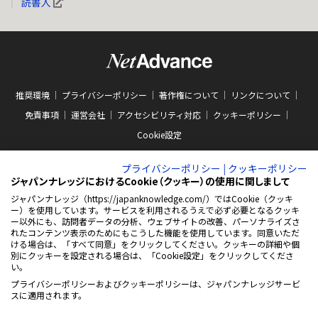
読書人
推奨環境
プライバシーポリシー
著作権について
リンクについて
免責事項
運営会社
アクセシビリティ対応
クッキーポリシー
Cookie設定
プライバシーポリシー
|
クッキーポリシー
ジャパンナレッジにおけるCookie（クッキー）の使用に関しまして
ジャパンナレッジ（https://japanknowledge.com/）ではCookie（クッキ
ー）を使用しています。サービスを利用されるうえで必ず必要となるクッキ
ABJマークは、この電子書店・電子書籍配信サービスが、著作権者からコンテン
ー以外にも、訪問者データの分析、ウェブサイトの改善、パーソナライズさ
ツ使用許諾を得た正規版配信サービスであることを示す商標（登録番号 第
れたコンテンツ表示のためにもこうした機能を使用しています。同意いただ
10981000号）です。ABJマークの詳細、ABJマークを掲示しているサービスの一
ける場合は、「すべて同意」をクリックしてください。クッキーの詳細や個
覧はこちらをご覧ください。
AEBS 電子出版制作・流通協議会
別にクッキーを設定される場合は、「Cookie設定」をクリックしてくださ
新
https://aebs.or.jp/
い。
し
い
プライバシーポリシーおよびクッキーポリシーは、ジャパンナレッジサービ
ウ
© 2001-2026 NetAdvance Inc. All rights reserved.
スに適用されます。
ィ
掲載の記事・写真・イラスト等の
ン
すべてのコンテンツの無断複写・転載を禁じます