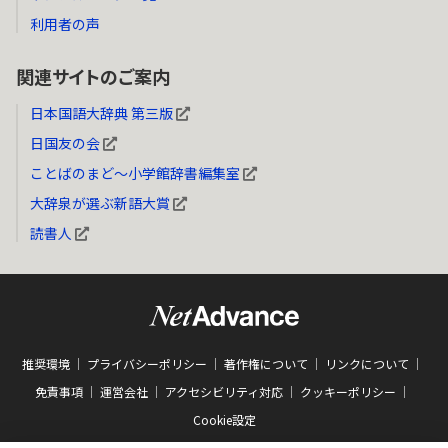
利用者の声
関連サイトのご案内
日本国語大辞典 第三版
日国友の会
ことばのまど～小学館辞書編集室
大辞泉が選ぶ新語大賞
読書人
推奨環境
プライバシーポリシー
著作権について
リンクについて
免責事項
運営会社
アクセシビリティ対応
クッキーポリシー
Cookie設定