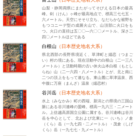
山梨・静岡両県にまたがってそびえる日本の最高
峰。剣（けん）ヶ峰が最高地点で、標高三七七五・
六メートル。天空にそそり立ち、なだらかな裾野を
もつコニーデ型の成層火山で、山頂部に火口をも
つ。火口の直径は五〇〇―六〇〇メートル、深さ二
四〇メートルほどである
白根山
（日本歴史地名大系）
県北西部の長野県境近く、草津町と嬬恋（つまご
い）村の境にある。現在活動中の白根山（二一三八
メートル）と活動時期の古い休火山本白根（もとし
らね）山（二一六四・八メートル）とが、北と南に
二つの頂上をもって連なる。東山麓に草津温泉、西
中腹に万座（まんざ）温泉（嬬恋村）
谷川岳
（日本歴史地名大系）
水上（みなかみ）町の西端、新潟との県境の三国山
脈にある谷川連峰の盟峰。標高一九六三・二メート
ル。上信越高原国立公園に属する。谷川連峰は谷川
岳を中心として、北および北東に一（いち）ノ倉
（くら）岳（一九七四・二メートル）・茂倉（しげ
くら）岳（一九七七・九メートル）