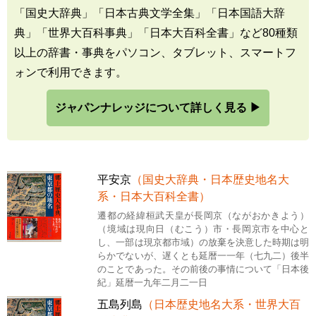
「国史大辞典」「日本古典文学全集」「日本国語大辞
典」「世界大百科事典」「日本大百科全書」など80種類
以上の辞書・事典をパソコン、タブレット、スマートフ
ォンで利用できます。
ジャパンナレッジについて詳しく見る ▶
平安京
（国史大辞典・日本歴史地名大
系・日本大百科全書）
遷都の経緯桓武天皇が長岡京（ながおかきよう）
（境域は現向日（むこう）市・長岡京市を中心と
し、一部は現京都市域）の放棄を決意した時期は明
らかでないが、遅くとも延暦一一年（七九二）後半
のことであった。その前後の事情について「日本後
紀」延暦一九年二月二一日
五島列島
（日本歴史地名大系・世界大百