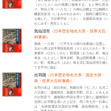
（だいじん）山の南麓に鎮座する。もと神仏習合
で、明治三年（一八七〇）の神仏分離までは鶴岡八
幡新宮若宮（いまみやわかみや）・鶴岡八幡宮寺と
も称した。大分県宇佐（うさ）・京都府石清水（い
わしみず）両宮とともに
気仙沼市
（日本歴史地名大系・世界大百
科事典）
面積：一八四・〇三平方キロ県の北東端に位置し、
北から西は岩手県陸前高田（りくぜんたかた）市・
東磐井（ひがしいわい）郡室根（むろね）村、南は
本吉（もとよし）郡本吉町、東は同郡唐桑（からく
わ）町、南東は大（おお）島を含む気仙沼湾を擁し
て太平洋に臨む
出羽国
（日本歴史地名大系・国史大辞
典・世界大百科事典）
出羽の名は「続日本紀」和銅元年（七〇八）九月二
八日条に「越後国言、新建出羽郡、許之」とみえる
のが初見で、越後国の申請を受けて新たに越後国の
北部に出羽郡を置いたと記す。同二年七月一日条に
は「令諸国運送兵器於出羽柵、為征蝦狄也」とあ