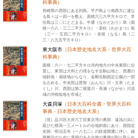
科事典）
長崎県の西部にある列島。平戸島より南西方に連な
る島々は一四一を数え、面積六三六平方キロで、常
住島は三〇にとどまる。中通（なかどおり）島（面
積一六八・三二二平方キロ）・若松（わかまつ）島
（三一・五四二平方キロ）・奈留（なる）島（二
三・八九五平方キロ）
東大阪市
（日本歴史地名大系・世界大百
科事典）
面積：六一・七二平方キロ河内地方の中央東部に位
置し、東部は大和との境をなす生駒山地と、西麓の
傾斜地・扇状地からなり、金剛生駒国定公園の一部
を占める。中央部は恩智（おんぢ）川・玉串（たま
くし）川、西部は第二寝屋川・長瀬（ながせ）川流
域の沖積低地を市域と
大森貝塚
（日本大百科全書・世界大百科
事典・日本歴史地名大系）
［現］品川区大井六丁目東京湾の奥部、遠浅の浜に
延びた標高一三メートルの台地斜面にあり、国指定
史跡。明治五年（一八七二）の鉄道開通に伴い、線
路敷設のために遺跡のある台地の東側が削り取られ