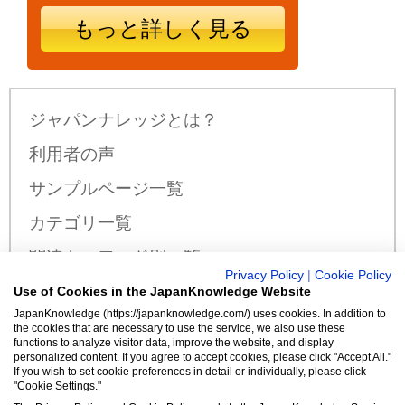
もっと詳しく見る
ジャパンナレッジとは？
利用者の声
サンプルページ一覧
カテゴリ一覧
関連キーワード別一覧
Privacy Policy
|
Cookie Policy
サンプル公開辞書・事典一覧
Use of Cookies in the JapanKnowledge Website
JapanKnowledge (https://japanknowledge.com/) uses cookies. In addition to
料金・収録コンテンツ
the cookies that are necessary to use the service, we also use these
functions to analyze visitor data, improve the website, and display
personalized content. If you agree to accept cookies, please click "Accept All."
If you wish to set cookie preferences in detail or individually, please click
"Cookie Settings."