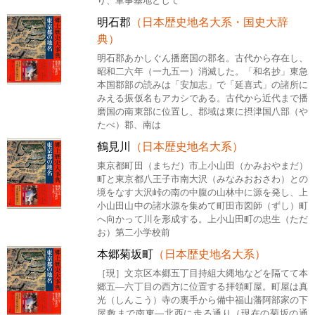
り、軍事基地として
明石郡
（日本歴史地名大系・国史大辞
典）
明石郡あかしぐん播磨国の郡名。古代から存在し、
昭和二六年（一九五一）消滅した。「和名抄」東急
本国郡部の読みは「安加志」で「延喜式」の諸所に
みえる振仮名もアカシである。古代から近代まで播
磨国の南東部に位置し、郡域は東に摂津国八部（や
たべ）郡、南は
鶴見川
（日本歴史地名大系）
東京都町田（まちだ）市上小山田（かみおやまだ）
町と東京都八王子市南大沢（みなみおおさわ）との
境をなす大沢峠の南の中腹の山林中に源を発し、上
小山田山中の諸水源を集めて町田市図師（ずし）町
へ向かって川を形成する。上小山田町の忠生（ただ
お）第二小学校前
本郷菊坂町
（日本歴史地名大系）
［現］文京区本郷五丁目持組大縄地などを隔てて本
郷五―六丁目の西方に位置する拝領町屋。町屋は真
光（しんこう）寺の裏手から備中福山藩阿部家の下
屋敷まで南東―北西に走る通り（現在の菊坂の通