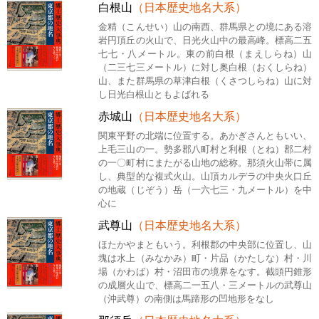
白根山
（日本歴史地名大系）
金精（こんせい）山の南西、群馬県との境にある溶
岩円頂丘の火山で、日光火山中の最高峰。標高二五
七七・八メートル。東の前白根（まえしらね）山
（二三七三メートル）に対し奥白根（おくしらね）
山、また群馬県の草津白根（くさつしらね）山に対
し日光白根山ともよばれる
赤城山
（日本歴史地名大系）
関東平野の北端に位置する。あかぎさんともいい、
上毛三山の一。勢多郡八町村と利根（とね）郡二村
の一〇町村にまたがる山地の総称。那須火山帯に属
し、典型的な複式火山。山頂カルデラの中央火口丘
の地蔵（じぞう）岳（一六七三・九メートル）を中
心に
武尊山
（日本歴史地名大系）
ほたかやまともいう。利根郡の中央部に位置し、山
塊は水上（みなかみ）町・片品（かたしな）村・川
場（かわば）村・沼田市の境界をなす。截頭円錐形
の成層火山で、標高二一五八・三メートルの武尊山
（沖武尊）の南側は馬蹄形の凹地形をなし