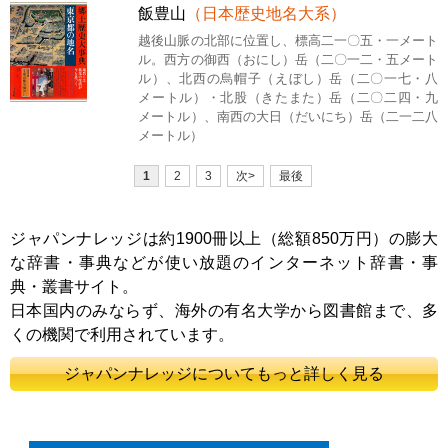
飯豊山
（日本歴史地名大系）
越後山脈の北部に位置し、標高二一〇五・一メート
ル。西方の御西（おにし）岳（二〇一二・五メート
ル）、北西の烏帽子（えぼし）岳（二〇一七・八
メートル）・北股（きたまた）岳（二〇二四・九
メートル）、南西の大日（だいにち）岳（二一二八
メートル）
1
2
3
次>
最後
ジャパンナレッジは約1900冊以上（総額850万円）の膨大
な辞書・事典などが使い放題のインターネット辞書・事
典・叢書サイト。
日本国内のみならず、海外の有名大学から図書館まで、多
くの機関で利用されています。
ジャパンナレッジについてもっと詳しく見る