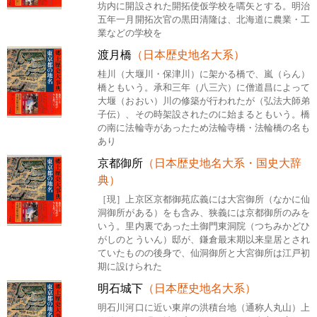
坊内に開設された開拓使仮学校を嚆矢とする。明治
五年一月開拓次官の黒田清隆は、北海道に農業・工
業などの学校を
渡月橋
（日本歴史地名大系）
桂川（大堰川・保津川）に架かる橋で、嵐（らん）
橋ともいう。承和三年（八三六）に僧道昌によって
大堰（おおい）川の修築が行われたが（弘法大師弟
子伝）、その時架設されたのに始まるともいう。橋
の南に法輪寺があったため法輪寺橋・法輪橋の名も
あり
京都御所
（日本歴史地名大系・国史大辞
典）
［現］上京区京都御苑広義には大宮御所（なかに仙
洞御所がある）をも含み、狭義には京都御所のみを
いう。里内裏であった土御門東洞院（つちみかどひ
がしのとういん）邸が、鎌倉最末期以来皇居とされ
ていたものの後身で、仙洞御所と大宮御所は江戸初
期に設けられた
明石城下
（日本歴史地名大系）
明石川河口に近い東岸の洪積台地（通称人丸山）上