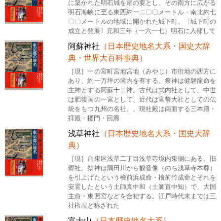
に築かれた明石城を扇の要とし、その南方に広がる
明石海峡に至る東西約一二〇〇メートル・南北約七
〇〇メートルの地域に開かれた城下町。〔城下町の
成立と発展〕元和三年（一六一七）明石に入部して
阿蘇神社
（日本歴史地名大系・国史大辞
典・世界大百科事典）
［現］一の宮町宮地宮地（みやじ）市街地の西方に
あり、約一万坪の境内を有する。祭神は健磐龍命を
主神とする阿蘇十二神。古代は式内社として、中世
は肥後国の一宮として、近代は官幣大社としての伝
統をもつ九州の名社。。現社殿は南面する三本殿・
拝殿・楼門・回廊
浅草神社
（日本歴史地名大系・国史大辞
典）
［現］台東区浅草二丁目浅草寺境内東側にある。旧
郷社。祭神は隅田川から観音像（のち浅草寺本尊）
を引上げたという檜前浜成命・檜前竹成命とそれを
安置したという土師真中和（土師直中知）で、大国
主命・東照宮などを合祀する。江戸時代末までは三
社権現と称された
富士山
（日本歴史地名大系）