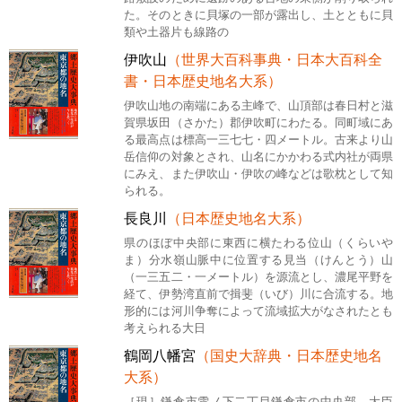
た。そのときに貝塚の一部が露出し、土とともに貝
類や土器片も線路の
伊吹山
（世界大百科事典・日本大百科全
書・日本歴史地名大系）
伊吹山地の南端にある主峰で、山頂部は春日村と滋
賀県坂田（さかた）郡伊吹町にわたる。同町域にあ
る最高点は標高一三七七・四メートル。古来より山
岳信仰の対象とされ、山名にかかわる式内社が両県
にみえ、また伊吹山・伊吹の峰などは歌枕として知
られる。
長良川
（日本歴史地名大系）
県のほぼ中央部に東西に横たわる位山（くらいや
ま）分水嶺山脈中に位置する見当（けんとう）山
（一三五二・一メートル）を源流とし、濃尾平野を
経て、伊勢湾直前で揖斐（いび）川に合流する。地
形的には河川争奪によって流域拡大がなされたとも
考えられる大日
鶴岡八幡宮
（国史大辞典・日本歴史地名
大系）
［現］鎌倉市雪ノ下二丁目鎌倉市の中央部、大臣