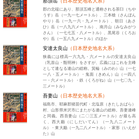
那須岳
（日本歴史地名大系）
郡の北端にあり、那須五峰と通称される茶臼（ちや
うす）岳（一九一七メートル）、三本槍（さんぼん
やり）岳（一九一六・九メートル）、朝日（あさ
ひ）岳（一八九六メートル）、南月山（みなみがつ
さん）（一七七五・八メートル）、黒尾谷（くろお
や）岳（一五八九メートル）のほか
安達太良山
（日本歴史地名大系）
狭義には標高一六九九・六メートルの安達太良山
（乳首山・甑明神）をさすが、広義にはこれを主峰
として連なる連山の総称。箕輪（みのわ）山（一七
一八・五メートル）・鬼面（きめん）山（一四八
一・六メートル）・鉄（くろがね）山（一七〇九・
三メートル）
吾妻山
（日本歴史地名大系）
福島市、耶麻郡猪苗代町・北塩原（きたしおばら）
村、山形県米沢市にまたがる連山の総称。吾妻連峰
と同義。西吾妻山（二〇三五メートル）が最も高
く、西大巓（にしだいてん）（一九八二メート
ル）・東大巓（一九二八メートル）・家形（いえが
た）山