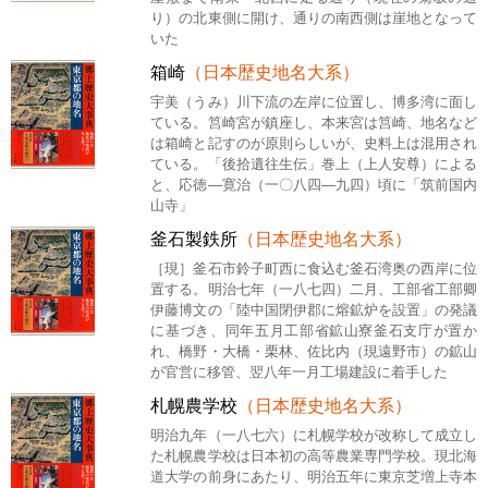
り）の北東側に開け、通りの南西側は崖地となって
いた
箱崎
（日本歴史地名大系）
宇美（うみ）川下流の左岸に位置し、博多湾に面し
ている。筥崎宮が鎮座し、本来宮は筥崎、地名など
は箱崎と記すのが原則らしいが、史料上は混用され
ている。「後拾遺往生伝」巻上（上人安尊）による
と、応徳―寛治（一〇八四―九四）頃に「筑前国内
山寺」
釜石製鉄所
（日本歴史地名大系）
［現］釜石市鈴子町西に食込む釜石湾奥の西岸に位
置する。明治七年（一八七四）二月、工部省工部卿
伊藤博文の「陸中国閉伊郡に熔鉱炉を設置」の発議
に基づき、同年五月工部省鉱山寮釜石支庁が置か
れ、橋野・大橋・栗林、佐比内（現遠野市）の鉱山
が官営に移管、翌八年一月工場建設に着手した
札幌農学校
（日本歴史地名大系）
明治九年（一八七六）に札幌学校が改称して成立し
た札幌農学校は日本初の高等農業専門学校。現北海
道大学の前身にあたり、明治五年に東京芝増上寺本