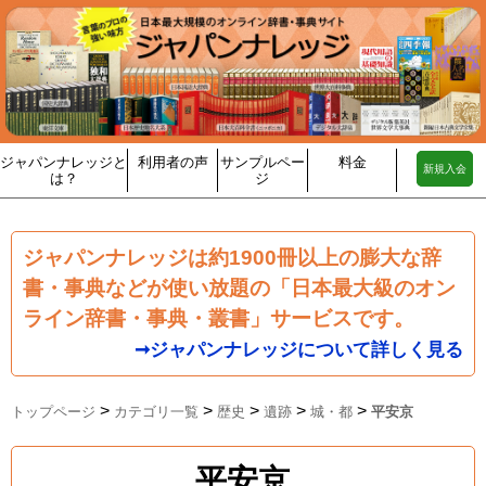
ジャパンナレッジと
利用者の声
サンプルペー
料金
新規入会
は？
ジ
ジャパンナレッジは約1900冊以上の膨大な辞
書・事典などが使い放題の「日本最大級のオン
ライン辞書・事典・叢書」サービスです。
➞ジャパンナレッジについて詳しく見る
>
>
>
>
>
トップページ
カテゴリ一覧
歴史
遺跡
城・都
平安京
平安京