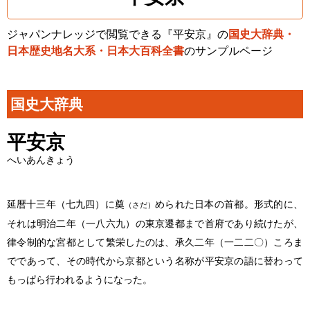
ジャパンナレッジで閲覧できる『平安京』の
国史大辞典・
日本歴史地名大系・日本大百科全書
のサンプルページ
国史大辞典
平安京
へいあんきょう
延暦十三年（七九四）に奠
められた日本の首都。形式的に、
（さだ）
それは明治二年（一八六九）の東京遷都まで首府であり続けたが、
律令制的な宮都として繁栄したのは、承久二年（一二二〇）ころま
でであって、その時代から京都という名称が平安京の語に替わって
もっぱら行われるようになった。