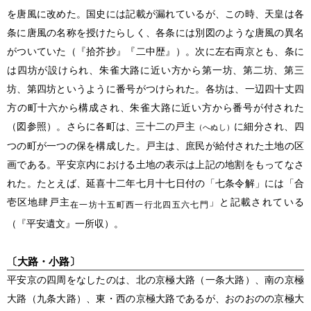
を唐風に改めた。国史には記載が漏れているが、この時、天皇は各
条に唐風の名称を授けたらしく、各条には別図のような唐風の異名
がついていた（『拾芥抄』『二中歴』）。次に左右両京とも、条に
は四坊が設けられ、朱雀大路に近い方から第一坊、第二坊、第三
坊、第四坊というように番号がつけられた。各坊は、一辺四十丈四
方の町十六から構成され、朱雀大路に近い方から番号が付された
（図参照）。さらに各町は、三十二の戸主
に細分され、四
（へぬし）
つの町が一つの保を構成した。戸主は、庶民が給付された土地の区
画である。平安京内における土地の表示は上記の地割をもってなさ
れた。たとえば、延喜十二年七月十七日付の「七条令解」には「合
壱区地肆戸主
」と記載されている
在一坊十五町西一行北四五六七門
（『平安遺文』一所収）。
〔大路・小路〕
平安京の四周をなしたのは、北の京極大路（一条大路）、南の京極
大路（九条大路）、東・西の京極大路であるが、おのおのの京極大