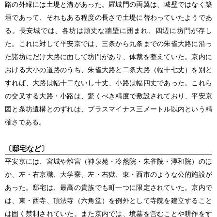
路の外縁には土堤と溝があった。羅城門の両翼は、城壁ではなく築
垣であって、それもある程度の長さで土堤に替わっていたようであ
る。長安城では、各坊は頑丈な牆壁に囲まれ、四辺に坊門が存し
た。これに対して平安京では、三条から九条までの朱雀大路に沿っ
た諸坊にだけ大路に面して坊門があり、体裁を整えていた。京内に
おける大小の道路のうち、朱雀大路と二条大路（幅十七丈）を別と
すれば、大路は幅十二ないし十丈、小路は幅四丈であった。これら
の交叉する大路・小路は、驚くべき精度で敷設されており、平安京
図と条坊遺構とのずれは、プラスマイナス三メートル以内という精
確さである。
〔邸宅など〕
平安京には、宮城や離宮（神泉苑・冷然院・朱雀院・淳和院）のほ
か、左・右京職、大学寮、左・右獄、東・西市のような公的施設が
あった。邸宅は、最高の貴族でも町一つに限定されていた。京内で
は、東・西寺、頂法寺（六角堂）を例外として寺院を建立すること
は固く禁制されていた。また京内では、墳墓を営むことや耕作をす