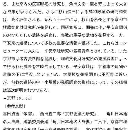
る。また京内の院宮邸宅の研究も、角田文衛・朧谷寿によって大き
な成果が挙げられた。さらに杉山信三による鳥羽殿址の研究調査
は、高く評価される。昭和五十一年には、杉山を所長とする京都市
埋蔵文化財研究所が発足した。同研究所は、開発に伴い平安京関係
のおびただしい遺跡を調査し、多数の重要な遺物を発見する一方、
平安京の遺構について多数の重要な情報を獲得した。これらはコン
ピューターに入力し、平安京址研究の基礎資料とされている。また
京都市は考古資料館を開設し、埋蔵文化財研究所の発掘調査によっ
て得られた成果を常時展示している。平安京址は、京都市の建物や
道路の下に埋没しているため、大規模な発掘調査は不可能に近い
が、無数の遺跡の中・小規模の発掘調査の集積によって、その様相
は逐次解明されつつある。
→京都
（きょうと）
［参考文献］
喜田貞吉『帝都』、西田直二郎『京都史蹟の研究』、「角川日本地
名大辞典」編纂委員会編『角川日本地名大辞典』二六下、京都市埋
蔵文化財研究所編『平安京跡発掘資料選』、古代学協会編『平安京