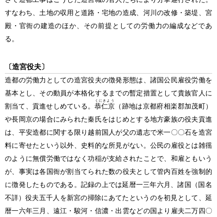
すなわち、土地の収用と道路・宅地の造成、河川の改修・築堤、宮
殿・官衙の建造のほか、その前提としての労働力の編成などであ
る。
〔造宮役夫〕
造都の労働力としての造宮役夫の徴発形態は、諸国公民雇役労働を
基本とし、その動員が本格化するまでの暫定措置として貴族官人に
くにきよう
割当て、貢進せしめている。
恭仁京
（跡地は京都府相楽郡加茂町）
や長岡京の場合にみられた秦氏をはじめとする地方豪族の役夫貢進
は、平安造都に関する限り越前国人が父の遺志で米一〇〇石を造宮
料に寄せたという以外、史料的な所見がない。公民の雇役とは雑徭
のように無償労働ではなく功稲が支給されたことで、和雇ともいう
が、事実は各国衙が割当てられた数の役夫として管内百姓を強制的
に徴発したものである。記録の上では延暦一三年六月、諸国
（国名
不詳）
役夫五千人を新宮の掃除にあてたというのを初見として、延
暦一六年三月、遠江・駿河・信濃・出雲などの国より雇夫二万四〇