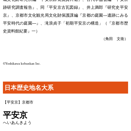
跡研究調査報告』、同『平安京古瓦図録』、井上満郎『研究史平安
京』、京都市文化観光局文化財保護課編『京都の庭園―遺跡にみる
平安時代の庭園―』、滝浪貞子「初期平安京の構造」（『京都市歴
史資料館紀要』一）
（角田 文衛）
©Yoshikawa kobunkan Inc.
日本歴史地名大系
【平安京】京都市
平安京
へいあんきよう