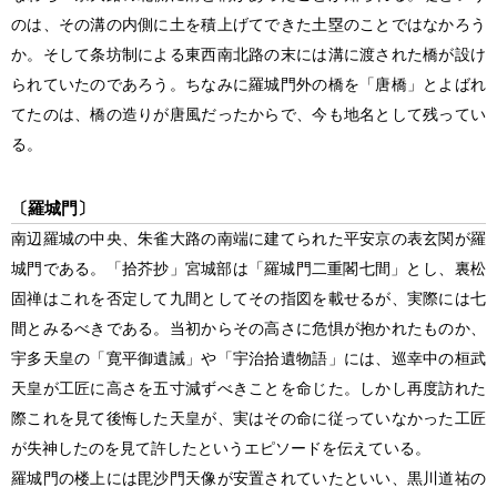
のは、その溝の内側に土を積上げてできた土塁のことではなかろう
か。そして条坊制による東西南北路の末には溝に渡された橋が設け
られていたのであろう。ちなみに羅城門外の橋を「唐橋」とよばれ
てたのは、橋の造りが唐風だったからで、今も地名として残ってい
る。
〔羅城門〕
南辺羅城の中央、朱雀大路の南端に建てられた平安京の表玄関が羅
城門である。「拾芥抄」宮城部は「羅城門
二重閣七間
」とし、裏松
固禅はこれを否定して九間としてその指図を載せるが、実際には七
間とみるべきである。当初からその高さに危惧が抱かれたものか、
宇多天皇の「寛平御遺誡」や「宇治拾遺物語」には、巡幸中の桓武
天皇が工匠に高さを五寸減ずべきことを命じた。しかし再度訪れた
際これを見て後悔した天皇が、実はその命に従っていなかった工匠
が失神したのを見て許したというエピソードを伝えている。
羅城門の楼上には毘沙門天像が安置されていたといい、黒川道祐の