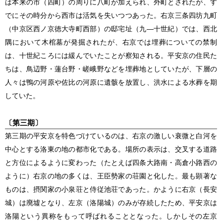
は本来の市（四町）の周りに八町が加えられ、外町とされたが、す
でにその時分から西市は活気を失いつつあった。右京三条四坊九町
（中京区西ノ京徳大寺町西部）の邸宅址（九―十世紀）では、西北
隅において木棺墓が発掘されたが、右京では埋葬についての禁制
は、十世紀ころには緩んでいたことが察知される。平安京の住民た
ちは、鳥辺野・蓮台野・嵯峨野などを埋葬地としていたが、下層の
人々は鴨の河原や佐比の河原に遺骸を放置し、洪水による水葬を期
していた。
〔第三期〕
第三期の平安京を特色づけているのは、右京の激しい衰微と白河を
中心とする洛東の地の都市化である。場所の表示は、交叉する道路
と方位によるように変わった（たとえば四条大路南・高倉小路西の
ように）右京の地の多くは、王臣勢家の荘園と化した。最も顕著な
ものは、摂関家の小泉荘と侍従池荘であった。かように右京（長安
城）は廃墟となり、左京（洛陽城）のみが存続したため、平安京は
洛陽という異称をもって呼ばれることとなった。しかしその左京