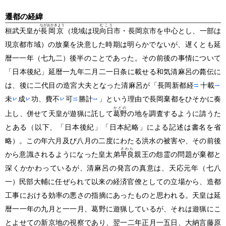
遷都の経緯
ながおかきよう
むこう
桓武天皇が
長岡京
（境域は現
向日
市・長岡京市を中心とし、一部は
現京都市域）
の放棄を決意した時期は明らかでないが、遅くとも延
暦一一年
（七九二）
後半のことであった。その前後の事情について
「日本後紀」延暦一九年二月二一日条に載せる和気清麻呂の薨伝に
は、後に二代目の造宮大夫となった清麻呂が「長岡新都経
十載
未
成
功、費不
可
勝計
」という理由で長岡棄都をひそかに奏
かどの
上し、併せて天皇が遊猟に託して
葛野
の地を調査するように請うた
とある
（以下、「日本後紀」「日本紀略」による記述は書名を省
略）
。この年六月及び八月の二度にわたる洪水の被害や、その前後
さわら
から意識されるようになった皇太弟
早良
親王の怨霊の問題が棄都と
深くかかわっているが、清麻呂の発言の真意は、天応元年
（七八
一）
民部大輔に任ぜられて以来の経済官僚としての立場から、造都
工事における効率の悪さの指摘にあったものと思われる。天皇は延
暦一一年の九月と一一月、葛野に遊猟しているが、それは遊猟にこ
とよせての新京地の視察であり、翌一二年正月一五日、大納言藤原