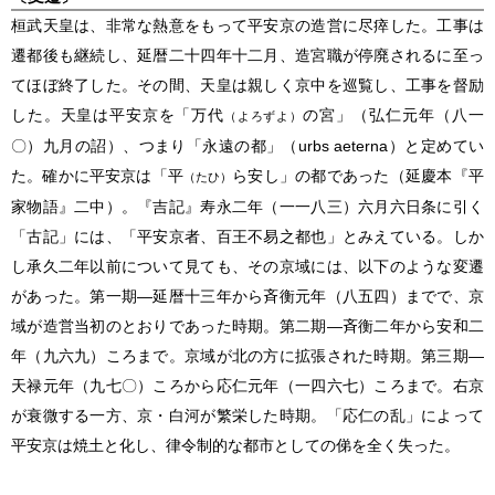
桓武天皇は、非常な熱意をもって平安京の造営に尽瘁した。工事は
遷都後も継続し、延暦二十四年十二月、造宮職が停廃されるに至っ
てほぼ終了した。その間、天皇は親しく京中を巡覧し、工事を督励
した。天皇は平安京を「万代
の宮」（弘仁元年（八一
（よろずよ）
〇）九月の詔）、つまり「永遠の都」（urbs aeterna）と定めてい
た。確かに平安京は「平
ら安し」の都であった（延慶本『平
（たひ）
家物語』二中）。『吉記』寿永二年（一一八三）六月六日条に引く
「古記」には、「平安京者、百王不易之都也」とみえている。しか
し承久二年以前について見ても、その京域には、以下のような変遷
があった。第一期―延暦十三年から斉衡元年（八五四）までで、京
域が造営当初のとおりであった時期。第二期―斉衡二年から安和二
年（九六九）ころまで。京域が北の方に拡張された時期。第三期―
天禄元年（九七〇）ころから応仁元年（一四六七）ころまで。右京
が衰微する一方、京・白河が繁栄した時期。「応仁の乱」によって
平安京は焼土と化し、律令制的な都市としての俤を全く失った。