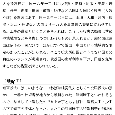
人を造宮役に、同一八年一二月にも伊賀・伊勢・尾張・美濃・若
狭・丹波・但馬・播麿・備前・紀伊などの国より同じく役夫
（人数
不詳）
を造宮にあて、同一九年一〇月には、山城・大和・河内・摂
津・近江・丹波などの国より一万人を葛野川の築堤に従わせてい
る。工事の継続ということを考えれば、こうした役夫の動員は季節
や地域性などを考慮しつつ行われたものと思われるが、差発国は遠
国は伊予の一例だけで、ほかはすべて近国・中国という地域的な限
定のあったことが知られる。そこで役夫所出国とそうでない国との
負担のバランスが考慮され、就役国の出挙利率を下げ、田租を免除
するなどの措置が講じられている。
〔飛
工〕
造宮役夫にはこのような、いわば単純労働力としての公民役夫のほ
かに、一群の技術者が地方から動員された。諸国匠丁といわれるも
ので、結番して上造したので番上匠丁ともよばれ、造宮大工・少工
の下で造営の主体となった。またこの諸国匠丁の特殊形態が飛騨国