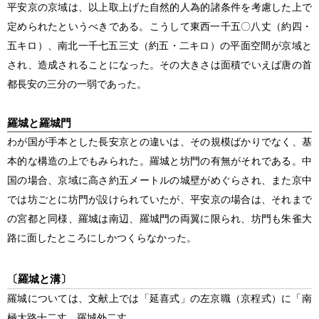
平安京の京域は、以上取上げた自然的人為的諸条件を考慮した上で
定められたというべきである。こうして東西一千五〇八丈
（約四・
五キロ）
、南北一千七五三丈
（約五・二キロ）
の平面空間が京域と
され、造成されることになった。その大きさは面積でいえば唐の首
都長安の三分の一弱であった。
羅城と羅城門
わが国が手本とした長安京との違いは、その規模ばかりでなく、基
本的な構造の上でもみられた。羅城と坊門の有無がそれである。中
国の場合、京域に高さ約五メートルの城壁がめぐらされ、また京中
では坊ごとに坊門が設けられていたが、平安京の場合は、それまで
の宮都と同様、羅城は南辺、羅城門の両翼に限られ、坊門も朱雀大
路に面したところにしかつくらなかった。
〔羅城と溝〕
羅城については、文献上では「延喜式」の左京職
（京程式）
に「南
極大路十二丈 羅城外二丈