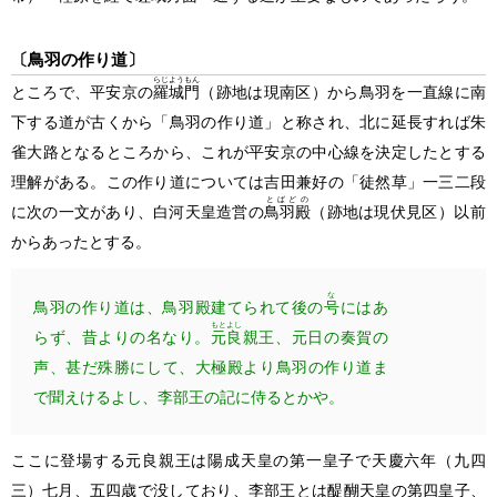
〔鳥羽の作り道〕
らじようもん
ところで、平安京の
羅城門
（跡地は現南区）
から鳥羽を一直線に南
下する道が古くから「鳥羽の作り道」と称され、北に延長すれば朱
雀大路となるところから、これが平安京の中心線を決定したとする
理解がある。この作り道については吉田兼好の「徒然草」一三二段
とばどの
に次の一文があり、白河天皇造営の
鳥羽殿
（跡地は現伏見区）
以前
からあったとする。
な
鳥羽の作り道は、鳥羽殿建てられて後の
号
にはあ
もとよし
らず、昔よりの名なり。
元良
親王、元日の奏賀の
声、甚だ殊勝にして、大極殿より鳥羽の作り道ま
で聞えけるよし、李部王の記に侍るとかや。
ここに登場する元良親王は陽成天皇の第一皇子で天慶六年
（九四
三）
七月、五四歳で没しており、李部王とは醍醐天皇の第四皇子、