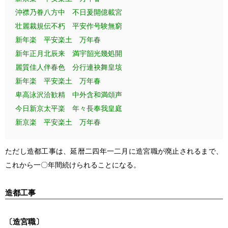
沖襟乃眷八方中 不日爰開億載宮
壮麗裁規伝不朽 平安作号験無窮
新年楽 平安楽土 万年春
新年正月北辰来 満宇韶光幾処開
麗質佳人伴春色 分行連袂舞皇垓
新年楽 平安楽土 万年春
卑高泳沢洽歓精 中外含和満頌声
今日新京太平楽 年々長奉我皇庭
新京楽 平安楽土 万年春
ただし造都工事は、延暦二四年一二月に造宮職が廃止されるまで、
これから一〇年間続けられることになる。
造都工事
〔造宮職〕