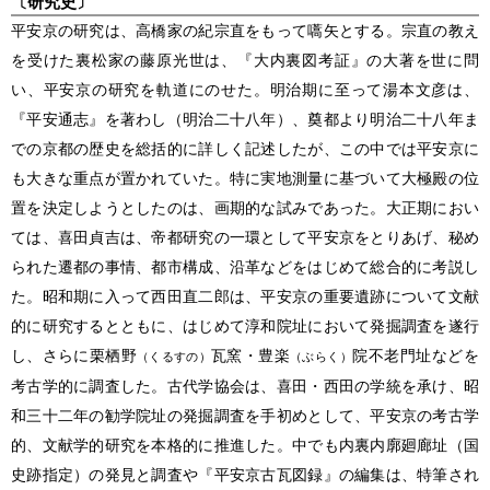
〔研究史〕
平安京の研究は、高橋家の紀宗直をもって嚆矢とする。宗直の教え
を受けた裏松家の藤原光世は、『大内裏図考証』の大著を世に問
い、平安京の研究を軌道にのせた。明治期に至って湯本文彦は、
『平安通志』を著わし（明治二十八年）、奠都より明治二十八年ま
での京都の歴史を総括的に詳しく記述したが、この中では平安京に
も大きな重点が置かれていた。特に実地測量に基づいて大極殿の位
置を決定しようとしたのは、画期的な試みであった。大正期におい
ては、喜田貞吉は、帝都研究の一環として平安京をとりあげ、秘め
られた遷都の事情、都市構成、沿革などをはじめて総合的に考説し
た。昭和期に入って西田直二郎は、平安京の重要遺跡について文献
的に研究するとともに、はじめて淳和院址において発掘調査を遂行
し、さらに栗栖野
瓦窯・豊楽
院不老門址などを
（くるすの）
（ぶらく）
考古学的に調査した。古代学協会は、喜田・西田の学統を承け、昭
和三十二年の勧学院址の発掘調査を手初めとして、平安京の考古学
的、文献学的研究を本格的に推進した。中でも内裏内廓廻廊址（国
史跡指定）の発見と調査や『平安京古瓦図録』の編集は、特筆され