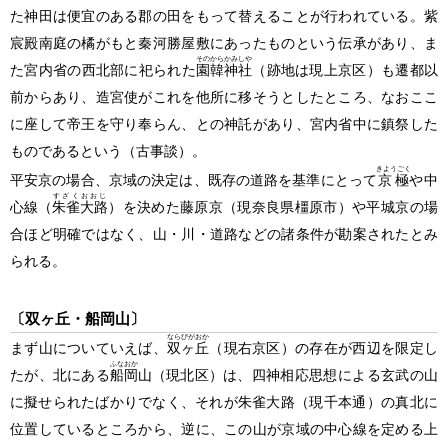
た神田は便宜のある郡の田をもって替えることが行われている。紫
宸殿南庭の橘がもと秦河勝屋敷にあったものという伝承があり、ま
そのからかみしや
た宮内省の西北部に祀られた
園韓神社
（跡地は現上京区）
も遷都以
前からあり、造宮使がこれを他所に移そうとしたところ、なおここ
に座して帝王を守り奉らん、との神託があり、宮内省中に鎮祭した
ものであるという
（古事談）
。
きようごく
平安京の場合、京域の決定は、既存の道路を基準にとって
京極
や中
すざくおおじ
心線（
朱雀大路
）を決めた藤原京
（現奈良県橿原市）
や平城京の場
合ほど明確ではなく、山・川・道路などの諸条件が勘案されたとみ
られる。
〔双ヶ丘・船岡山〕
ならびがおか
まず山についていえば、
双ヶ丘
（現右京区）
の存在が西辺を限定し
ふなおか
たが、北にある
船岡
山
（現北区）
は、四神相応思想による玄武の山
に擬せられたばかりでなく、それが朱雀大路
（現千本通）
の真北に
位置しているところから、逆に、この山が京域の中心線を定める上