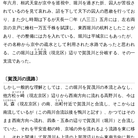
年六月、桓武天皇が京中を巡視中、堀川を過ぎた折、囚人が苦役さ
れているのを見て哀れみ、詔を下して天下の囚人の恩赦を行ってお
り、また少し時期は下るが天長一〇年
（八三三）
五月には、左右両
京の京戸に檜柱一万五千株を賦課し、東西堀川の杭料としたことが
あり、その整備には力を入れている。堀川は平城京にもあったが、
その名称から京中の疏水として利用された水路であったと思われ
かみがも
る。この堀川は
上賀茂
（現北区）
辺りで賀茂川と分岐する、その一
支流であった。
〔賀茂川の流路〕
しかし一般的な理解としては、この堀川を賀茂川の本流とみなし、
まつがさき
他方
松ヶ崎
（現左京区）
辺りから西南方向に流れる高野川も、今は
ただすのもり
でまち
糺森
（現左京区）
の南、
出町
付近で賀茂川と合流し、そこからは
南流しているが
（この両川合流以後を鴨川と記す）
、かつてはその
まま西南方向へ流れ、四条・五条の辺りで賀茂川
（堀川）
と合流し
ていた。それを平安造都の時、京域の外を流れるよう流路を東に移
し、それと関連して賀茂川も上流の上賀茂辺りから東南方向に新た