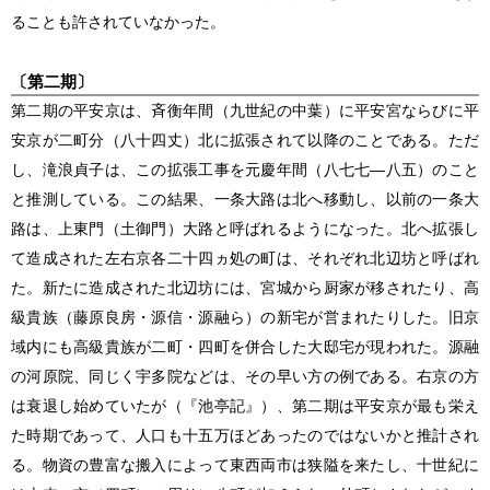
ることも許されていなかった。
〔第二期〕
第二期の平安京は、斉衡年間（九世紀の中葉）に平安宮ならびに平
安京が二町分（八十四丈）北に拡張されて以降のことである。ただ
し、滝浪貞子は、この拡張工事を元慶年間（八七七―八五）のこと
と推測している。この結果、一条大路は北へ移動し、以前の一条大
路は、上東門（土御門）大路と呼ばれるようになった。北へ拡張し
て造成された左右京各二十四ヵ処の町は、それぞれ北辺坊と呼ばれ
た。新たに造成された北辺坊には、宮城から厨家が移されたり、高
級貴族（藤原良房・源信・源融ら）の新宅が営まれたりした。旧京
域内にも高級貴族が二町・四町を併合した大邸宅が現われた。源融
の河原院、同じく宇多院などは、その早い方の例である。右京の方
は衰退し始めていたが（『池亭記』）、第二期は平安京が最も栄え
た時期であって、人口も十五万ほどあったのではないかと推計され
る。物資の豊富な搬入によって東西両市は狭隘を来たし、十世紀に