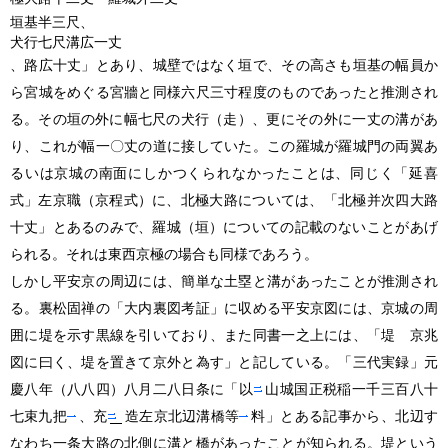
垣基半三尺、
犬行七尺溝広一丈
、路広十丈」とあり、城壁ではなく垣で、その高さも垣基の幅員か
ら宮城をめぐる宮牆と同様六尺三寸程度のものであったと推測され
る。その垣の外に幅七尺の犬行
（走）
、更にその外に一丈の溝があ
り、これが幅一〇丈の道に接していた。この羅城が羅城門の両翼あ
るいは京城の南面にしかつくられなかったことは、同じく「延喜
式」左京職
（京程式）
に、北極大路については、「北極并次四大路
十丈」とあるのみで、羅城
（垣）
についての記載のないことがあげ
られる。それは東西京極の場合も同様であろう。
しかし平安京の周辺には、簡単な土塁と溝があったことが推測され
る。裏松固禅の「大内裏図考証」に収める平安京図には、京城の周
囲に堤を示す黒線を引いており、また同書一之上には、「堤 京兆
図に曰く、堤を置きて京外と為す」と記している。「三代実録」元
慶八年
（八八四）
八月二八日条に「以
山城国正税稲一千三百八十
七束九把
、充
造左京北辺溝橋等
料」とある記事から、北辺す
なわち一条大路の北側に溝と橋があったことが知られる。堤という