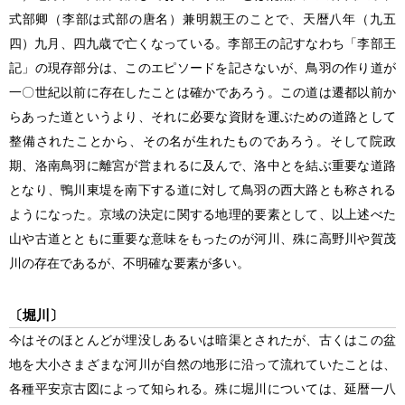
式部卿
（李部は式部の唐名）
兼明親王のことで、天暦八年
（九五
四）
九月、四九歳で亡くなっている。李部王の記すなわち「李部王
記」の現存部分は、このエピソードを記さないが、鳥羽の作り道が
一〇世紀以前に存在したことは確かであろう。この道は遷都以前か
らあった道というより、それに必要な資財を運ぶための道路として
整備されたことから、その名が生れたものであろう。そして院政
期、洛南鳥羽に離宮が営まれるに及んで、洛中とを結ぶ重要な道路
となり、鴨川東堤を南下する道に対して鳥羽の西大路とも称される
ようになった。京域の決定に関する地理的要素として、以上述べた
山や古道とともに重要な意味をもったのが河川、殊に高野川や賀茂
川の存在であるが、不明確な要素が多い。
〔堀川〕
今はそのほとんどが埋没しあるいは暗渠とされたが、古くはこの盆
地を大小さまざまな河川が自然の地形に沿って流れていたことは、
各種平安京古図によって知られる。殊に堀川については、延暦一八