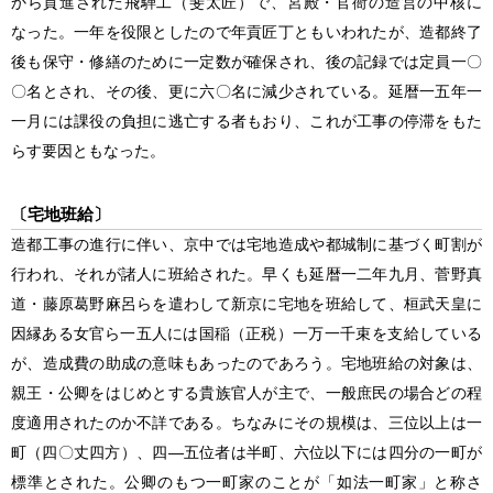
から貢進された飛騨工
（斐太匠）
で、宮殿・官衙の造営の中核に
なった。一年を役限としたので年貢匠丁ともいわれたが、造都終了
後も保守・修繕のために一定数が確保され、後の記録では定員一〇
〇名とされ、その後、更に六〇名に減少されている。延暦一五年一
一月には課役の負担に逃亡する者もおり、これが工事の停滞をもた
らす要因ともなった。
〔宅地班給〕
造都工事の進行に伴い、京中では宅地造成や都城制に基づく町割が
行われ、それが諸人に班給された。早くも延暦一二年九月、菅野真
道・藤原葛野麻呂らを遣わして新京に宅地を班給して、桓武天皇に
因縁ある女官ら一五人には国稲
（正税）
一万一千束を支給している
が、造成費の助成の意味もあったのであろう。宅地班給の対象は、
親王・公卿をはじめとする貴族官人が主で、一般庶民の場合どの程
度適用されたのか不詳である。ちなみにその規模は、三位以上は一
町
（四〇丈四方）
、四―五位者は半町、六位以下には四分の一町が
標準とされた。公卿のもつ一町家のことが「如法一町家」と称さ