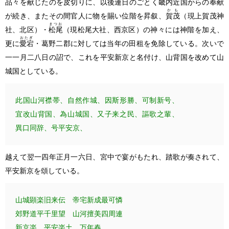
品々を献じたのを皮切りに、以後連日のごとく畿内近国からの奉献
かも
が続き、またその間官人に物を賜い位階を昇叙、
賀茂
（現上賀茂神
まつお
社、北区）
・
松尾
（現松尾大社、西京区）
の神々には神階を加え、
おたぎ
更に
愛宕
・葛野二郡に対しては当年の田租を免除している。次いで
一一月二八日の詔で、これを平安新京と名付け、山背国を改めて山
城国としている。
此国山河襟帯、自然作城、因斯形勝、可制新号、
宜改山背国、為山城国、又子来之民、謳歌之輩、
異口同辞、号平安京、
越えて翌一四年正月一六日、宮中で宴がもたれ、踏歌が奏されて、
平安新京を頌している。
山城顕楽旧来伝 帝宅新成最可憐
郊野道平千里望 山河擅美四周連
新京楽 平安楽土 万年春