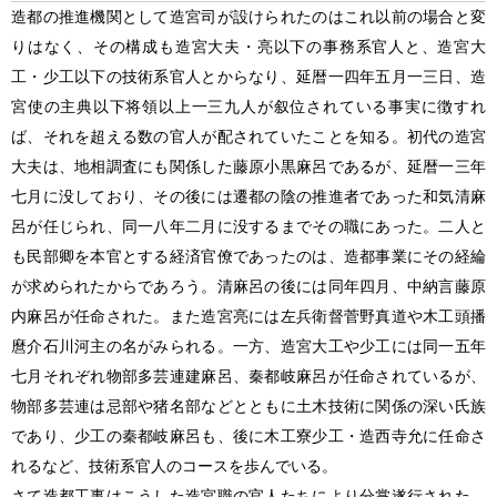
造都の推進機関として造宮司が設けられたのはこれ以前の場合と変
りはなく、その構成も造宮大夫・亮以下の事務系官人と、造宮大
工・少工以下の技術系官人とからなり、延暦一四年五月一三日、造
宮使の主典以下将領以上一三九人が叙位されている事実に徴すれ
ば、それを超える数の官人が配されていたことを知る。初代の造宮
大夫は、地相調査にも関係した藤原小黒麻呂であるが、延暦一三年
七月に没しており、その後には遷都の陰の推進者であった和気清麻
呂が任じられ、同一八年二月に没するまでその職にあった。二人と
も民部卿を本官とする経済官僚であったのは、造都事業にその経綸
が求められたからであろう。清麻呂の後には同年四月、中納言藤原
内麻呂が任命された。また造宮亮には左兵衛督菅野真道や木工頭播
麿介石川河主の名がみられる。一方、造宮大工や少工には同一五年
七月それぞれ物部多芸連建麻呂、秦都岐麻呂が任命されているが、
物部多芸連は忌部や猪名部などとともに土木技術に関係の深い氏族
であり、少工の秦都岐麻呂も、後に木工寮少工・造西寺允に任命さ
れるなど、技術系官人のコースを歩んでいる。
さて造都工事はこうした造宮職の官人たちにより分掌遂行された。