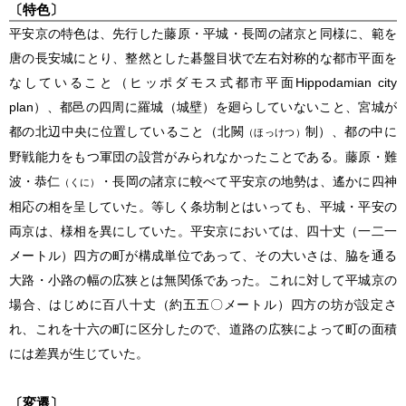
〔特色〕
平安京の特色は、先行した藤原・平城・長岡の諸京と同様に、範を
唐の長安城にとり、整然とした碁盤目状で左右対称的な都市平面を
なしていること（ヒッポダモス式都市平面Hippodamian city
plan）、都邑の四周に羅城（城壁）を廻らしていないこと、宮城が
都の北辺中央に位置していること（北闕
制）、都の中に
（ほっけつ）
野戦能力をもつ軍団の設営がみられなかったことである。藤原・難
波・恭仁
・長岡の諸京に較べて平安京の地勢は、遙かに四神
（くに）
相応の相を呈していた。等しく条坊制とはいっても、平城・平安の
両京は、様相を異にしていた。平安京においては、四十丈（一二一
メートル）四方の町が構成単位であって、その大いさは、脇を通る
大路・小路の幅の広狭とは無関係であった。これに対して平城京の
場合、はじめに百八十丈（約五五〇メートル）四方の坊が設定さ
れ、これを十六の町に区分したので、道路の広狭によって町の面積
には差異が生じていた。
〔変遷〕