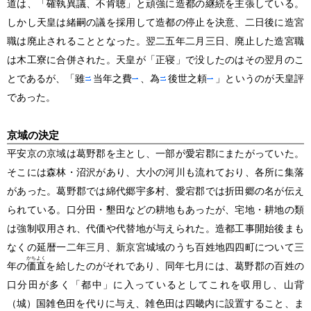
道は、「確執異議、不肯聴」と頑強に造都の継続を主張している。
しかし天皇は緒嗣の議を採用して造都の停止を決意、二日後に造宮
職は廃止されることとなった。翌二五年二月三日、廃止した造宮職
は木工寮に合併された。天皇が「正寝」で没したのはその翌月のこ
とであるが、「雖
当年之費
、為
後世之頼
」というのが天皇評
であった。
京域の決定
平安京の京域は葛野郡を主とし、一部が愛宕郡にまたがっていた。
そこには森林・沼沢があり、大小の河川も流れており、各所に集落
があった。葛野郡では綿代郷宇多村、愛宕郡では折田郷の名が伝え
られている。口分田・墾田などの耕地もあったが、宅地・耕地の類
は強制収用され、代価や代替地が与えられた。造都工事開始後まも
なくの延暦一二年三月、新京宮城域のうち百姓地四四町について三
かちよく
年の
価直
を給したのがそれであり、同年七月には、葛野郡の百姓の
口分田が多く「都中」に入っているとしてこれを収用し、山背
（城）
国雑色田を代りに与え、雑色田は四畿内に設置すること、ま