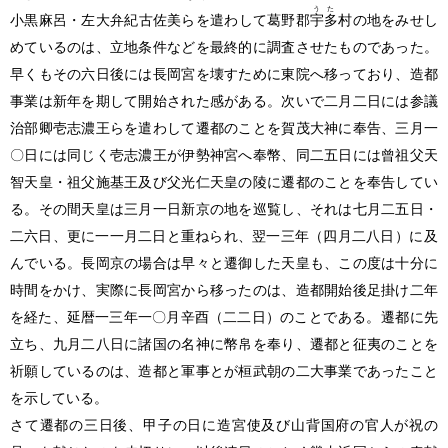
うた
小黒麻呂・左大弁紀古佐美らを遣わして葛野郡
宇多
村の地をみせし
めているのは、立地条件などを最終的に調査させたものであった。
早くもその六日後には長岡宮を壊すために東院へ移っており、造都
事業は新年を期して開始された感がある。次いで二月二日には参議
治部卿壱志濃王らを遣わして遷都のことを賀茂大神に奉告、三月一
〇日には同じく壱志濃王が伊勢神宮へ奉幣、同二五日には曾祖父天
智天皇・祖父施基王及び父光仁天皇の陵に遷都のことを奉告してい
る。その間天皇は三月一日新京の地を巡覧し、それは七月二五日・
二六日、更に一一月二日と重ねられ、翌一三年
（四月二八日）
に及
んでいる。長岡京の場合は早々と遷御した天皇も、この度は十分に
時間をかけ、実際に長岡宮から移ったのは、造都開始後足掛け二年
を経た、延暦一三年一〇月辛酉
（二二日）
のことである。遷都に先
立ち、九月二八日に諸国の名神に幣帛を奉り、遷都と征夷のことを
祈願しているのは、造都と軍事とが桓武朝の二大事業であったこと
を示している。
さて遷都の三日後、甲子の日に造宮使及び山背国府の官人が祝の