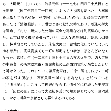
も、太郎焼亡（
、治承元年（一一七七）四月二十八日）と
じょうもう
次郎焼亡（同二年四月二十四日）によって大損害を蒙った。大極殿
を正殿とする八省院（朝堂院）が炎上したのも、太郎焼亡の時で
あった（『清
眼抄』）。世はまさに動乱の時であり、朝廷の財力
は逼迫しており、焼失した公館の完全な再建などは到底望めなかっ
た。西市は早く機能を失っており、広大な朱雀院は、築地も倒壊
し、林草地となっていたし、朱雀大路は、畠地に化していた（いわ
ゆる巷所）。高級貴族でも一町の邸宅をもつ者は、ほとんどいなく
なった。嘉禎元年（一二三五）三月十五日の夜の火災で、徳大寺家
の中納言（のち太政大臣）藤原実基の三条西洞院第が焼亡したとい
う噂が立った。これについて藤原定家は、「京中適
一町
（たまたま）
の家を残す所なり、万事只世の滅亡する為なり」と述べている
（『明月記』）。こうして復興がならず、惰性的に存続した平安京
は、「応仁の乱」によって大鉄槌を受けて焼野原となって一旦消滅
し、やがて町衆の京都として再生するのである。