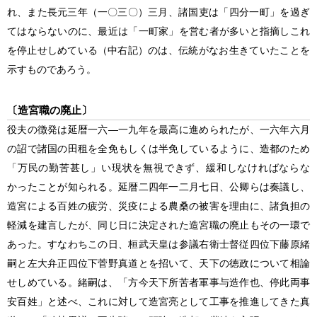
れ、また長元三年
（一〇三〇）
三月、諸国吏は「四分一町」を過ぎ
てはならないのに、最近は「一町家」を営む者が多いと指摘しこれ
を停止せしめている
（中右記）
のは、伝統がなお生きていたことを
示すものであろう。
〔造宮職の廃止〕
役夫の徴発は延暦一六―一九年を最高に進められたが、一六年六月
の詔で諸国の田租を全免もしくは半免しているように、造都のため
「万民の勤苦甚し」い現状を無視できず、緩和しなければならな
かったことが知られる。延暦二四年一二月七日、公卿らは奏議し、
造宮による百姓の疲労、災疫による農桑の被害を理由に、諸負担の
軽減を建言したが、同じ日に決定された造宮職の廃止もその一環で
あった。すなわちこの日、桓武天皇は参議右衛士督従四位下藤原緒
嗣と左大弁正四位下菅野真道とを招いて、天下の徳政について相論
せしめている。緒嗣は、「方今天下所苦者軍事与造作也、停此両事
安百姓」と述べ、これに対して造宮亮として工事を推進してきた真