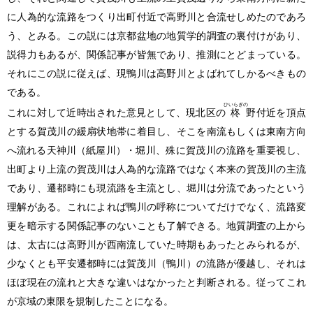
に人為的な流路をつくり出町付近で高野川と合流せしめたのであろ
う、とみる。この説には京都盆地の地質学的調査の裏付けがあり、
説得力もあるが、関係記事が皆無であり、推測にとどまっている。
それにこの説に従えば、現鴨川は高野川とよばれてしかるべきもの
である。
ひいらぎの
これに対して近時出された意見として、現北区の
柊
野付近を頂点
とする賀茂川の緩扇状地帯に着目し、そこを南流もしくは東南方向
へ流れる天神川
（紙屋川）
・堀川、殊に賀茂川の流路を重要視し、
出町より上流の賀茂川は人為的な流路ではなく本来の賀茂川の主流
であり、遷都時にも現流路を主流とし、堀川は分流であったという
理解がある。これによれば鴨川の呼称についてだけでなく、流路変
更を暗示する関係記事のないことも了解できる。地質調査の上から
は、太古には高野川が西南流していた時期もあったとみられるが、
少なくとも平安遷都時には賀茂川
（鴨川）
の流路が優越し、それは
ほぼ現在の流れと大きな違いはなかったと判断される。従ってこれ
が京域の東限を規制したことになる。