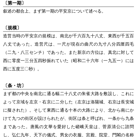
〔第一期〕
叙述の都合上、まず第一期の平安京について述べる。
〔規模〕
造営当時の平安京の規模は、南北が千六百九十八丈、東西が千五百
八丈であった。造営尺は、一尺が現在の曲尺の九寸八分四厘四毛
（二九・八三センチ）であった。また新京の方位は、真北に対して
西に零度一三分五四秒振れていた（昭和二十六年（一九五一）には
西に五度三〇秒）。
〔条・坊〕
まず都の中央を南北に通る幅二十八丈の朱雀大路を敷設し、これに
よって京域を左京・右京に二分した（左京は洛陽城、右京は長安城
に擬された）。そして東西に通る十本の大路により、北から南にか
けて九つの街区が設けられたが、街区は条と呼ばれ、一条から九条
まであった。唐風の文華を愛好した嵯峨天皇は、菅原清公に諮問
し、弘仁九年、天下の儀式、男女の衣服、宮殿、院堂、門閣の名称