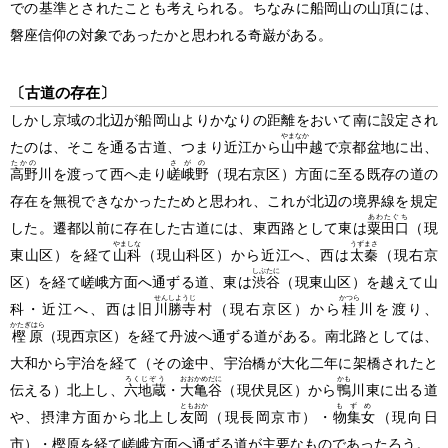
での基準とされたことも考えられる。ちなみに船岡山の山頂には、
磐座信仰の対象であったかと思われる奇巌がある。
〔古道の存在〕
しかし京域の北辺が船岡山よりかなりの距離をおいて南に設定され
やまなか
たのは、そこを通る古道、つまり近江から
山中
越で京都盆地に出、
たかの
さがの
高野
川を渡って西へ走り
嵯峨野
（現右京区）
方面に至る既存の道の
存在を無視できなかったためと思われ、これが北辺の境界線を規定
あわたぐち
した。遷都以前に存在した古道には、東西路として東は
粟田口
（現
やましな
うずまさ
東山区）
を経て
山科
（現山科区）
から近江へ、西は
太秦
（現右京
しぶたに
区）
を経て嵯峨方面へ通ずる道、東は
渋谷
（現東山区）
を越えて山
せんしようじ
かつら
科・近江へ、西は旧
川勝寺
村
（現右京区）
から
桂
川を渡り、
かたぎはら
樫原
（現西京区）
を経て丹波へ通ずる道がある。南北路としては、
大和から宇治を経て
（その途中、宇治橋が大化二年に架橋されたと
ろくじぞう
おおかめだに
かも
伝える）
北上し、
六地蔵
・
大亀谷
（現伏見区）
から
鴨
川東に出る道
ともおか
もずめ
や、摂津方面から北上し
友岡
（現長岡京市）
・
物集女
（現向日
市）
・樫原を経て嵯峨方面へ通ずる道が主要なものであったろう。