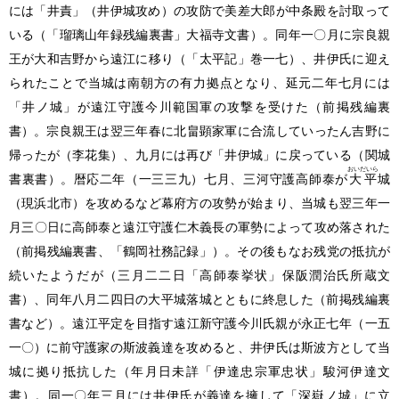
には「井責」
（井伊城攻め）
の攻防で美差大郎が中条殿を討取って
いる
（「瑠璃山年録残編裏書」大福寺文書）
。同年一〇月に宗良親
王が大和吉野から遠江に移り
（「太平記」巻一七）
、井伊氏に迎え
られたことで当城は南朝方の有力拠点となり、延元二年七月には
「井ノ城」が遠江守護今川範国軍の攻撃を受けた
（前掲残編裏
書）
。宗良親王は翌三年春に北畠顕家軍に合流していったん吉野に
帰ったが
（李花集）
、九月には再び「井伊城」に戻っている
（関城
おいだいら
書裏書）
。暦応二年
（一三三九）
七月、三河守護高師泰が
大平
城
（現浜北市）
を攻めるなど幕府方の攻勢が始まり、当城も翌三年一
月三〇日に高師泰と遠江守護仁木義長の軍勢によって攻め落された
（前掲残編裏書、「鶴岡社務記録」）
。その後もなお残党の抵抗が
続いたようだが
（三月二二日「高師泰挙状」保阪潤治氏所蔵文
書）
、同年八月二四日の大平城落城とともに終息した
（前掲残編裏
書など）
。遠江平定を目指す遠江新守護今川氏親が永正七年
（一五
一〇）
に前守護家の斯波義達を攻めると、井伊氏は斯波方として当
城に拠り抵抗した
（年月日未詳「伊達忠宗軍忠状」駿河伊達文
書）
。同一〇年三月には井伊氏が義達を擁して「深嶽ノ城」に立