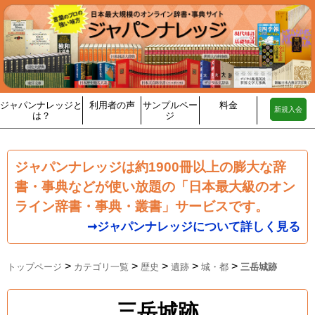
ジャパンナレッジと
利用者の声
サンプルペー
料金
新規入会
は？
ジ
ジャパンナレッジは約1900冊以上の膨大な辞
書・事典などが使い放題の「日本最大級のオン
ライン辞書・事典・叢書」サービスです。
➞ジャパンナレッジについて詳しく見る
>
>
>
>
>
トップページ
カテゴリ一覧
歴史
遺跡
城・都
三岳城跡
三岳城跡