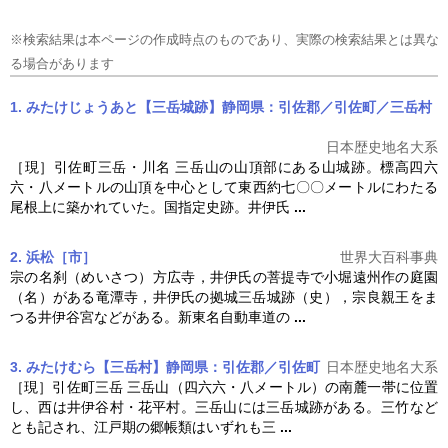
※検索結果は本ページの作成時点のものであり、実際の検索結果とは異な
る場合があります
1. みたけじょうあと【三岳城跡】静岡県：引佐郡／引佐町／三岳村
日本歴史地名大系
［現］引佐町三岳・川名 三岳山の山頂部にある山城跡。標高四六
六・八メートルの山頂を中心として東西約七〇〇メートルにわたる
尾根上に築かれていた。国指定史跡。井伊氏
...
2. 浜松［市］
世界大百科事典
宗の名刹（めいさつ）方広寺，井伊氏の菩提寺で小堀遠州作の庭園
（名）がある竜潭寺，井伊氏の拠城
三岳城跡
（史），宗良親王をま
つる井伊谷宮などがある。新東名自動車道の
...
3. みたけむら【三岳村】静岡県：引佐郡／引佐町
日本歴史地名大系
［現］引佐町三岳 三岳山（四六六・八メートル）の南麓一帯に位置
し、西は井伊谷村・花平村。三岳山には
三岳城跡
がある。三竹など
とも記され、江戸期の郷帳類はいずれも三
...