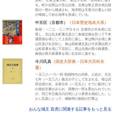
賀町、北東は菊川町、東は小笠町・浜岡町に接す
る。町の北西は小笠山丘陵、北東は牧之原台地丘陵
部の一部から構成され、海岸部は天竜川の運んだ砂
が堆積して砂丘地帯を形成している。
中京区（京都市）
（日本歴史地名大系）
面積：一二三・三二平方キロ 京都市の中央部に位
置し、北は丸太町通北及び二条城北側を回って千本
通西側を境として上京区に接し、東は鴨川を境に東
山区及び左京区に、南は四条通北及び大宮通以西で
は松原通を境に下京区に、西は北側が西小路通西、
南側が西大路通東を境に右京区に接する。
今川氏真
（国史大辞典・日本大百科全
書）
一五三八-一六一四 戦国時代の武将。上総介。天文
七年（一五三八）義元の子として生まれる。母は武
田信虎の女。永禄元年（一五五八）すでに駿河にそ
の発給文書がみられ、国務の一部を委ねられていた
が、同三年父義元の討死により家督を相続した。し
かし氏真にとって、桶狭間の敗戦の打撃は
おんな城主 直虎に関連する記事をもっと見る