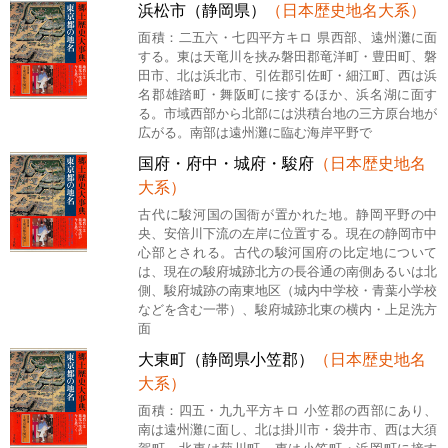
浜松市（静岡県）
（日本歴史地名大系）
面積：二五六・七四平方キロ 県西部、遠州灘に面
する。東は天竜川を挟み磐田郡竜洋町・豊田町、磐
田市、北は浜北市、引佐郡引佐町・細江町、西は浜
名郡雄踏町・舞阪町に接するほか、浜名湖に面す
る。市域西部から北部には洪積台地の三方原台地が
広がる。南部は遠州灘に臨む海岸平野で
国府・府中・城府・駿府
（日本歴史地名
大系）
古代に駿河国の国衙が置かれた地。静岡平野の中
央、安倍川下流の左岸に位置する。現在の静岡市中
心部とされる。古代の駿河国府の比定地について
は、現在の駿府城跡北方の長谷通の南側あるいは北
側、駿府城跡の南東地区（城内中学校・青葉小学校
などを含む一帯）、駿府城跡北東の横内・上足洗方
面
大東町（静岡県小笠郡）
（日本歴史地名
大系）
面積：四五・九九平方キロ 小笠郡の西部にあり、
南は遠州灘に面し、北は掛川市・袋井市、西は大須