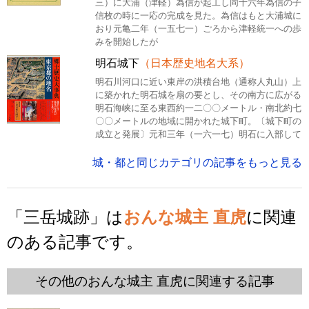
三）に大浦（津軽）為信が起工し同十六年為信の子
信枚の時に一応の完成を見た。為信はもと大浦城に
おり元亀二年（一五七一）ごろから津軽統一への歩
みを開始したが
明石城下
（日本歴史地名大系）
明石川河口に近い東岸の洪積台地（通称人丸山）上
に築かれた明石城を扇の要とし、その南方に広がる
明石海峡に至る東西約一二〇〇メートル・南北約七
〇〇メートルの地域に開かれた城下町。〔城下町の
成立と発展〕元和三年（一六一七）明石に入部して
城・都と同じカテゴリの記事をもっと見る
「三岳城跡」は
おんな城主 直虎
に関連
のある記事です。
その他のおんな城主 直虎に関連する記事