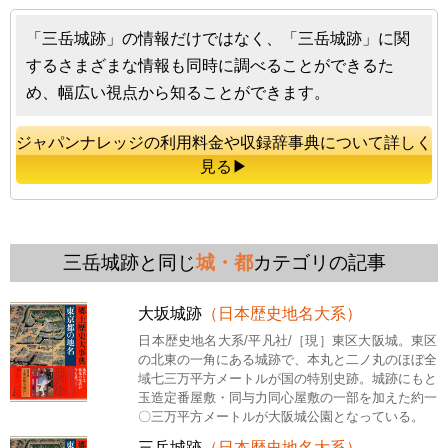
「三岳城跡」の情報だけではなく、「三岳城跡」に関
するさまざまな情報も同時に調べることができるた
め、幅広い視点から知ることができます。
ジャパンナレッジの利用料金や収録辞事典について詳しく
見る▶
三岳城跡と同じ
城・都
カテゴリの記事
大坂城跡
（日本歴史地名大系）
日本歴史地名大系/平凡社/［現］東区大阪城。東区
の北東の一角にある城跡で、本丸と二ノ丸のほぼ全
域七三万平方メートルが国の特別史跡。城跡にもと
玉造定番屋敷・同与力同心屋敷の一部を加えた約一
〇三万平方メートルが大阪城公園となっている。
三岳城跡
（日本歴史地名大系）