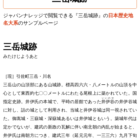
ジャパンナレッジで閲覧できる『三岳城跡』の
日本歴史地
名大系
のサンプルページ
三岳城跡
みたけじようあと
［現］引佐町三岳・川名
三岳山の山頂部にある山城跡。標高四六六・八メートルの山頂を中
心として東西約七〇〇メートルにわたる尾根上に築かれていた。国
いいのや
指定史跡。井伊氏の本城で、平時の居館であった
井伊谷
の井伊谷城
に対し、詰の城として利用され、当城と井伊谷城は同一視されてい
た。御嵩城・三嶽城・深嶽城あるいは井伊城ともいう。築城年代は
定かでないが、建武の新政の瓦解に伴い南北朝の内乱が始まると、
井伊氏は南朝方につき、建武三年
（延元元年、一三三六）
九月下旬