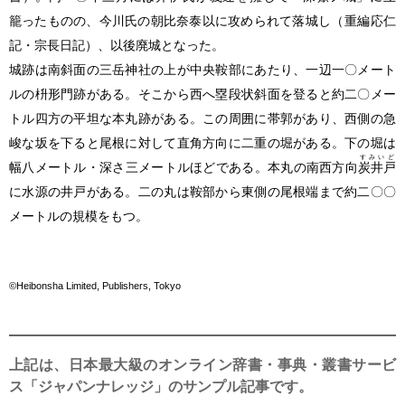
籠ったものの、今川氏の朝比奈泰以に攻められて落城し
（重編応仁
記・宗長日記）
、以後廃城となった。
城跡は南斜面の三岳神社の上が中央鞍部にあたり、一辺一〇メート
ルの枡形門跡がある。そこから西へ塁段状斜面を登ると約二〇メー
トル四方の平坦な本丸跡がある。この周囲に帯郭があり、西側の急
峻な坂を下ると尾根に対して直角方向に二重の堀がある。下の堀は
すみいど
幅八メートル・深さ三メートルほどである。本丸の南西方向
炭井戸
に水源の井戸がある。二の丸は鞍部から東側の尾根端まで約二〇〇
メートルの規模をもつ。
©Heibonsha Limited, Publishers, Tokyo
上記は、日本最大級のオンライン辞書・事典・叢書サービ
ス「ジャパンナレッジ」のサンプル記事です。