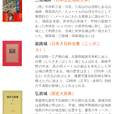
［現］引佐町三岳・川名。三岳山の山頂部にある山
城跡。標高四六六・八メートルの山頂を中心として
東西約七〇〇メートルにわたる尾根上に築かれてい
た。国指定史跡。井伊氏の本城で、平時の居館で
あった井伊谷（いいのや）の井伊谷城に対し、詰の
城として利用され、当城と井伊谷城は同一視されて
いた。御嵩城・三嶽城・深嶽城あるいは
姫路城
（日本大百科全書（ニッポニ
カ））
南北朝期～江戸期の城。兵庫県姫路市本町にあり、
白鷺（しらさぎ／はくろ）城ともよばれる。姫路平
野の中央、高さ45メートルの姫山を本丸とした平
山城の典型である。城の歴史は古く、1331年（元
弘1）の元弘の乱のとき、播磨守護赤松則村が陣を
構えたのに始まり、1346年（正平1・貞和2）則村
の子貞範が築城したと伝えられる。
弘前城
（国史大辞典）
青森県弘前市下白銀町に中心部のある城。築城当初
は高岡城と呼ばれた。平城。津軽平野南部の盆地状
地形の中の台地北端に位置する。慶長八年（一六〇