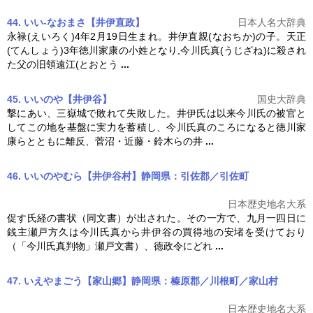
44. いい-なおまさ【井伊直政】
日本人名大辞典
永禄(えいろく)4年2月19日生まれ。井伊直親(なおちか)の子。天正
(てんしょう)3年徳川家康の小姓となり,
今川氏真
(うじざね)に殺され
た父の旧領遠江(とおとう
...
45. いいのや【井伊谷】
国史大辞典
撃にあい、三嶽城で敗れて失敗した。井伊氏は以来今川氏の被官と
してこの地を基盤に実力を蓄積し、
今川氏真
のころになると徳川家
康らとともに離反、菅沼・近藤・鈴木らの井
...
46. いいのやむら【井伊谷村】静岡県：引佐郡／引佐町
日本歴史地名大系
促す氏経の書状（同文書）が出された。その一方で、九月一四日に
銭主瀬戸方久は
今川氏真
から井伊谷の買得地の安堵を受けており
（「
今川氏真
判物」瀬戸文書）、徳政令にどれ
...
47. いえやまごう【家山郷】静岡県：榛原郡／川根町／家山村
日本歴史地名大系