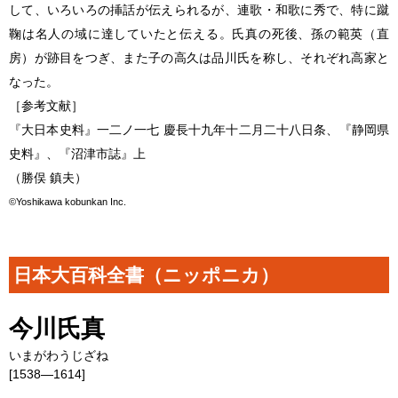
して、いろいろの挿話が伝えられるが、連歌・和歌に秀で、特に蹴
鞠は名人の域に達していたと伝える。氏真の死後、孫の範英（直
房）が跡目をつぎ、また子の高久は品川氏を称し、それぞれ高家と
なった。
［参考文献］
『大日本史料』一二ノ一七 慶長十九年十二月二十八日条、『静岡県
史料』、『沼津市誌』上
（勝俣 鎮夫）
©Yoshikawa kobunkan Inc.
日本大百科全書（ニッポニカ）
今川氏真
いまがわうじざね
[1538―1614]