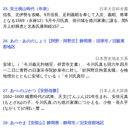
25. 安土桃山時代（年表）
日本大百科全書
信長、北伊勢を攻略。9月信長、足利義昭を奉じて入京、義昭、将軍
となる1569（永禄12）5月
今川氏真
、掛川城を徳川家康に譲る。閏5
月上杉輝虎と北条氏康和睦157
...
26. あの・あののしょう【阿野・阿野庄】静岡県：沼津市／旧駿東
郡地区
日本歴史地名大系
安堵し（「今川義元判物写」祥雲寺文書）、
今川氏真
も同六年四月
一二日に青野の日蓮宗寺院妙泉寺に対し「於阿野庄拘置名職」を検
地増分とともに安堵している（「
今川氏真
印
...
27. あべ-のぶかつ【安部信勝】
日本人名大辞典
1552−1600 織豊時代の武将。天文(てんぶん)21年生まれ。安倍元真
(もとざね)の子。
今川氏真
,のち徳川家康につかえる。小牧・長久手
(ながくて)の戦い,蟹
...
28. あべやま【安部山】静岡県：静岡市／旧安倍郡地区