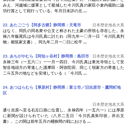
みえ、河越城に援軍として籠城した
今川氏真
の家臣小倉内蔵助に論
功行賞として宛行っている。年月日未詳の北
...
22. あたごごう【阿多古郷】静岡県：天竜市
日本歴史地名大系
はなく、同氏の同名衆や公文と称された土豪の所領も存在した。永
禄八年飯尾氏は
今川氏真
に討たれ（同九年一〇月一日「
今川氏真
判
物」都筑家文書）、同九年二月一〇日に松平
...
23. あちがやむら【阿知ヶ谷村】静岡県：島田市
日本歴史地名大系
永禄三年（一五六〇）一一月一四日、
今川氏真
は東光寺領として安
智谷地頭方の寄進した護摩田・阿弥陀田、同じく領家方の寄進した
二斗五升の地などを安堵している（「今川氏
...
24. あつはらむら【厚原村】静岡県：富士市／旧吉原市・鷹岡町地
区
日本歴史地名大系
通り吉原へ至る右左口路に位置し、永禄四年（一五六一）には厚原
に新関が設けられていた（八月二五日「
今川氏真
朱印状」井出文
書）。この関は前年五月の桶狭間の戦における
...