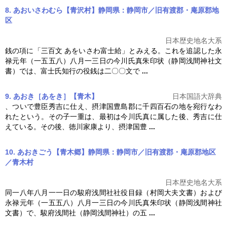
8. あおいさわむら【青沢村】静岡県：静岡市／旧有渡郡・庵原郡地
区
日本歴史地名大系
銭の項に「三百文 あをいさわ富士給」とみえる。これを追認した永
禄元年（一五五八）八月一三日の
今川氏真
朱印状（静岡浅間神社文
書）では、富士氏知行の役銭は二〇〇文で
...
9. あおき［あをき］【青木】
日本国語大辞典
、ついで豊臣秀吉に仕え、摂津国豊島郡に千四百石の地を宛行なわ
れたという。その子一重は、最初は
今川氏真
に属した後、秀吉に仕
えている。その後、徳川家康より、摂津国豊
...
10. あおきごう【青木郷】静岡県：静岡市／旧有渡郡・庵原郡地区
／青木村
日本歴史地名大系
同一八年八月一一日の駿府浅間社社役目録（村岡大夫文書）および
永禄元年（一五五八）八月一三日の
今川氏真
朱印状（静岡浅間神社
文書）で、駿府浅間社（静岡浅間神社）の五
...