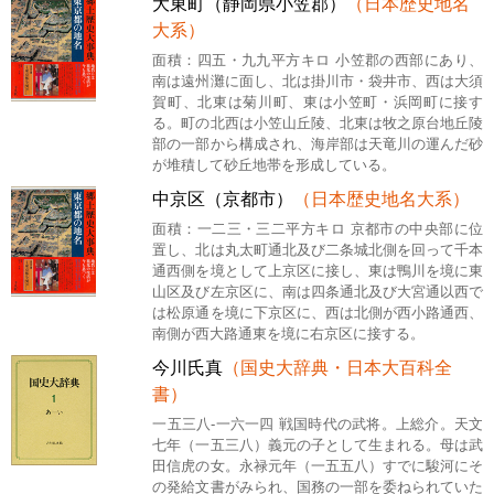
大東町（静岡県小笠郡）
（日本歴史地名
大系）
面積：四五・九九平方キロ 小笠郡の西部にあり、
南は遠州灘に面し、北は掛川市・袋井市、西は大須
賀町、北東は菊川町、東は小笠町・浜岡町に接す
る。町の北西は小笠山丘陵、北東は牧之原台地丘陵
部の一部から構成され、海岸部は天竜川の運んだ砂
が堆積して砂丘地帯を形成している。
中京区（京都市）
（日本歴史地名大系）
面積：一二三・三二平方キロ 京都市の中央部に位
置し、北は丸太町通北及び二条城北側を回って千本
通西側を境として上京区に接し、東は鴨川を境に東
山区及び左京区に、南は四条通北及び大宮通以西で
は松原通を境に下京区に、西は北側が西小路通西、
南側が西大路通東を境に右京区に接する。
今川氏真
（国史大辞典・日本大百科全
書）
一五三八-一六一四 戦国時代の武将。上総介。天文
七年（一五三八）義元の子として生まれる。母は武
田信虎の女。永禄元年（一五五八）すでに駿河にそ
の発給文書がみられ、国務の一部を委ねられていた