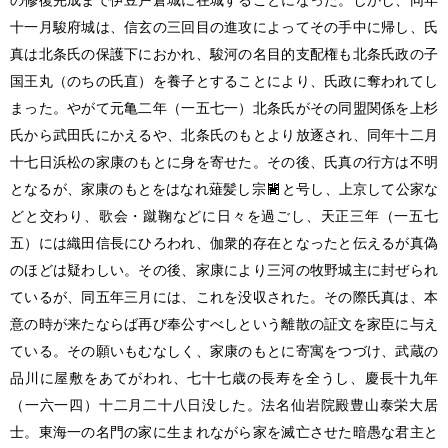
十一月駿府城は、信玄の三回目の進攻によってその手中に帰し、氏
真は北条氏の保護下におかれ、駿河の名目的支配権も北条氏政の子
国王丸（のちの氏直）を養子とすることにより、氏政に奪われてし
まった。やがて元亀二年（一五七一）北条氏がその同盟関係を上杉
氏から武田氏にかえるや、北条氏のもとより放逐され、同年十二月
十七日浜松の家康のもとに身を寄せた。その後、氏真の行方は不明
となるが、家康のもとをはなれ薙髪し宗
と号し、上京して公家な
どと交わり、歌会・蹴鞠などに日々を過ごし、天正三年（一五七
五）には織田信長にひろわれ、伽衆的存在となったと伝えるが真偽
のほどは疑わしい。その後、家康により三河の牧野城主に封ぜられ
ているが、同五年三月には、これを没収された。その際氏真は、本
意の時が来たならば再び奉公すべしという離散の証文を家臣に与え
ている。その願いもむなしく、家康のもとに寄寓をつづけ、武蔵の
品川に屋敷をあてがわれ、七十七歳の長寿を全うし、慶長十九年
（一六一四）十二月二十八日没した。法名仙岩院殿豊山泰栄大居
士。東海一の名門の家に生まれながら家を滅亡させた暗愚な君主と