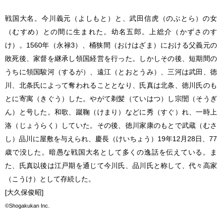
戦国大名。今川義元（よしもと）と、武田信虎（のぶとら）の女
（むすめ）との間に生まれた。幼名五郎。上総介（かずさのす
け）。1560年（永禄3）、桶狭間（おけはざま）における父義元の
敗死後、家督を継承し領国経営を行った。しかしその後、短期間の
うちに領国駿河（するが）、遠江（とおとうみ）、三河は武田、徳
川、北条氏によって奪われることとなり、氏真は北条、徳川氏のも
とに寄寓（きぐう）した。やがて剃髪（ていはつ）し宗誾（そうぎ
ん）と号した。和歌、蹴鞠（けまり）などに秀（すぐ）れ、一時上
洛（じょうらく）していた。その後、徳川家康のもとで武蔵（むさ
し）品川に屋敷を与えられ、慶長（けいちょう）19年12月28日、77
歳で没した。暗愚な戦国大名として多くの逸話を伝えている。ま
た、氏真以後は江戸期を通じて今川氏、品川氏と称して、代々高家
（こうけ）として存続した。
[大久保俊昭]
©Shogakukan Inc.