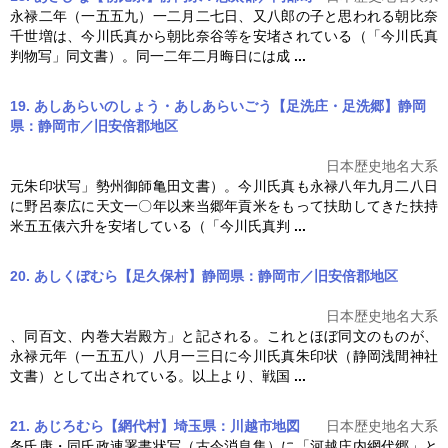
永禄二年（一五五九）一二月二七日、又八郎の子と思われる朝比奈
千世増は、
今川氏真
から朝比奈谷等を安堵されている（「
今川氏真
判物写」同文書）。同一二年二月晦日には成
...
19. あしあらいのしょう・あしあらいごう【足洗庄・足洗郷】静岡
県：静岡市／旧安倍郡地区
日本歴史地名大系
元朱印状写」勢州御師亀田文書）。
今川氏真
も永禄八年九月二八日
に野呂泰広に天文一〇年以来当郷年貢米をもって扶助してきた扶持
米五五俵六升を安堵している（「
今川氏真
判
...
20. あしくぼむら【足久保村】静岡県：静岡市／旧安倍郡地区
日本歴史地名大系
、同百文、内巻大岩殿方」と記される。これとほぼ同文のものが、
永禄元年（一五五八）八月一三日に
今川氏真
朱印状（静岡浅間神社
文書）として出されている。以上より、戦国
...
21. あじろむら【網代村】埼玉県：川越市
地図
日本歴史地名大系
条氏康・同氏政連署書状写（古今消息集）に「河越庄内網代郷」と