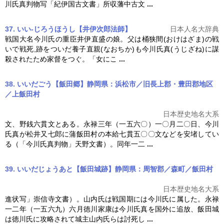
川氏真
判物写「紀伊国古文書」所収藩中古文
...
37. いい-じろうほうし【井伊次郎法師】
日本人名大辞典
戦国大名今川氏の重臣井伊直盛の娘。父は桶狭間(おけはざま)の戦
いで戦死,跡をついだ養子直親(なおちか)も
今川氏真
(うじざね)に謀
殺されたため家督をつぐ。「女にこ
...
38. いいだごう【飯田郷】静岡県：浜松市／旧長上郡・豊田郡地区
／上飯田村
日本歴史地名大系
文、野銭六貫文とある。永禄三年（一五六〇）一〇月二〇日、
今川
氏真
が松井又七郎に蒲飯田村の本給七貫五〇〇文などを安堵してい
る（「
今川氏真
判物」天野文書）。同年一二
...
39. いいだじょうあと【飯田城跡】静岡県：周智郡／森町／飯田村
日本歴史地名大系
進状写」崇信寺文書）。山内氏は戦国期には今川氏に属した。永禄
一二年（一五六九）六月徳川家康は
今川氏真
を国外に追放、飯田城
は徳川氏に攻略されて城主山内氏らは討死し
...