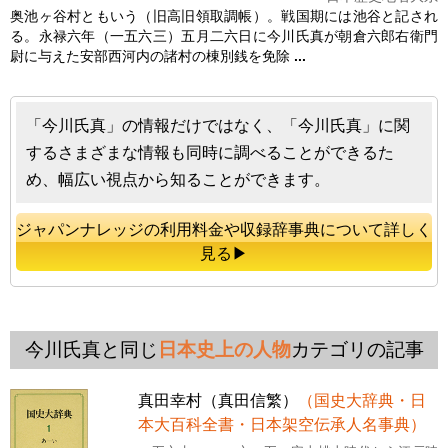
奥池ヶ谷村ともいう（旧高旧領取調帳）。戦国期には池谷と記され
る。永禄六年（一五六三）五月二六日に
今川氏真
が朝倉六郎右衛門
尉に与えた安部西河内の諸村の棟別銭を免除
...
「今川氏真」の情報だけではなく、「今川氏真」に関
するさまざまな情報も同時に調べることができるた
め、幅広い視点から知ることができます。
ジャパンナレッジの利用料金や収録辞事典について詳しく
見る▶
今川氏真と同じ
日本史上の人物
カテゴリの記事
真田幸村（真田信繁）
（国史大辞典・日
本大百科全書・日本架空伝承人名事典）