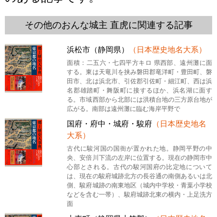
その他のおんな城主 直虎に関連する記事
浜松市（静岡県）
（日本歴史地名大系）
面積：二五六・七四平方キロ 県西部、遠州灘に面
する。東は天竜川を挟み磐田郡竜洋町・豊田町、磐
田市、北は浜北市、引佐郡引佐町・細江町、西は浜
名郡雄踏町・舞阪町に接するほか、浜名湖に面す
る。市域西部から北部には洪積台地の三方原台地が
広がる。南部は遠州灘に臨む海岸平野で
国府・府中・城府・駿府
（日本歴史地名
大系）
古代に駿河国の国衙が置かれた地。静岡平野の中
央、安倍川下流の左岸に位置する。現在の静岡市中
心部とされる。古代の駿河国府の比定地について
は、現在の駿府城跡北方の長谷通の南側あるいは北
側、駿府城跡の南東地区（城内中学校・青葉小学校
などを含む一帯）、駿府城跡北東の横内・上足洗方
面