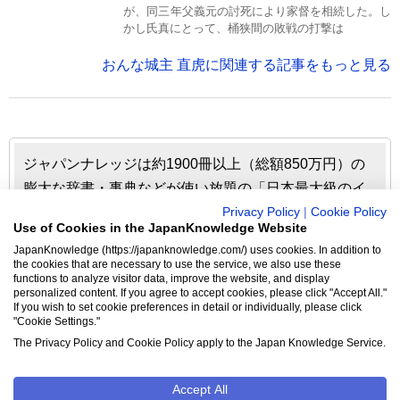
が、同三年父義元の討死により家督を相続した。し
かし氏真にとって、桶狭間の敗戦の打撃は
おんな城主 直虎に関連する記事をもっと見る
ジャパンナレッジは約1900冊以上（総額850万円）の
膨大な辞書・事典などが使い放題の「日本最大級のイ
ンターネット辞書・事典・叢書サイト」です。日本国
Privacy Policy
|
Cookie Policy
Use of Cookies in the JapanKnowledge Website
内のみならず、海外の有名大学から図書館まで、多く
JapanKnowledge (https://japanknowledge.com/) uses cookies. In addition to
の機関で利用されています。
the cookies that are necessary to use the service, we also use these
functions to analyze visitor data, improve the website, and display
personalized content. If you agree to accept cookies, please click "Accept All."
ジャパンナレッジの利用料金や収録辞事典について詳しく
If you wish to set cookie preferences in detail or individually, please click
"Cookie Settings."
見る▶
The Privacy Policy and Cookie Policy apply to the Japan Knowledge Service.
Accept All