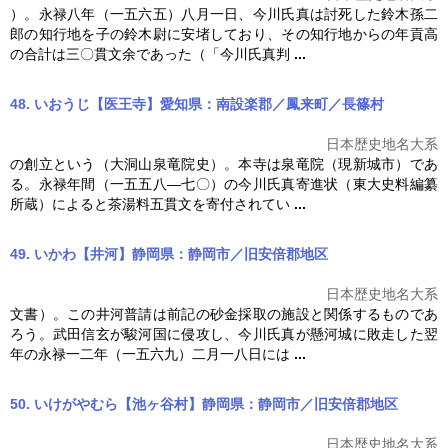
）。永禄八年（一五六五）八月一日、
今川氏真
は討死した鈴木孫二
郎の知行地を子の鈴木尉に安堵しており、その知行地からの年貢高
の合計は三〇貫文余であった（「
今川氏真
判
...
48. いおうじ【医王寺】愛知県：南設楽郡／鳳来町／長篠村
日本歴史地名大系
の創立という（大洞山泉竜院史）。本寺は泉竜院（現新城市）であ
る。永禄年間（一五五八―七〇）の
今川氏真
寄進状（東大史料編纂
所蔵）によると茶湯料五貫文を寄付されてい
...
49. いかわ【井河】静岡県：静岡市／旧安倍郡地区
日本歴史地名大系
文書）。この井河普請は前記の砂金採取の施設と関係するものであ
ろう。武田信玄が駿河国に侵攻し、
今川氏真
が懸河城に敗走した翌
年の永禄一二年（一五六九）二月一八日には
...
50. いけがやむら【池ヶ谷村】静岡県：静岡市／旧安倍郡地区
日本歴史地名大系