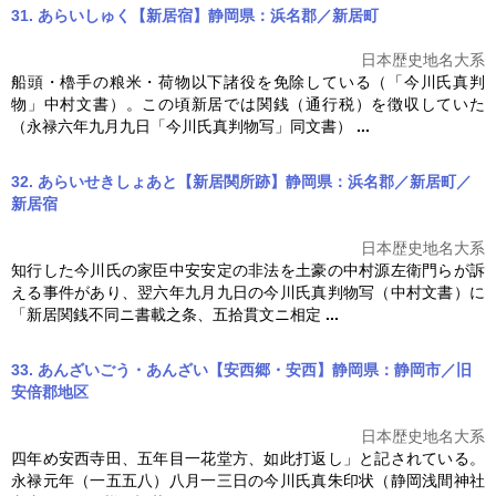
31. あらいしゅく【新居宿】静岡県：浜名郡／新居町
日本歴史地名大系
船頭・櫓手の粮米・荷物以下諸役を免除している（「
今川氏真
判
物」中村文書）。この頃新居では関銭（通行税）を徴収していた
（永禄六年九月九日「
今川氏真
判物写」同文書）
...
32. あらいせきしょあと【新居関所跡】静岡県：浜名郡／新居町／
新居宿
日本歴史地名大系
知行した今川氏の家臣中安安定の非法を土豪の中村源左衛門らが訴
える事件があり、翌六年九月九日の
今川氏真
判物写（中村文書）に
「新居関銭不同ニ書載之条、五拾貫文ニ相定
...
33. あんざいごう・あんざい【安西郷・安西】静岡県：静岡市／旧
安倍郡地区
日本歴史地名大系
四年め安西寺田、五年目一花堂方、如此打返し」と記されている。
永禄元年（一五五八）八月一三日の
今川氏真
朱印状（静岡浅間神社