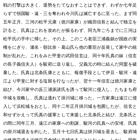
戦の打撃は大きく、退勢をたてなおすことはできず、わずか七年足
らずで領国駿・遠・三を奪われ今川氏は滅亡するに至った。まず同
五年正月、三河の松平元康（徳川家康）が織田信長と結んで独立を
計ると、氏真はこれを攻めたが振るわず、同九年ごろまでに三河は
松平氏の手中に帰した。その上、このころ老臣三浦義鎮が国政の実
権をにぎり、瀬名・朝比奈・葛山氏ら他の重臣が反発して家中の統
制が乱れた。これをみた甲斐の武田信玄は、同十年氏真の妹（信玄
の長子義信夫人）を駿府に送り返し、父義元の時に結んだ同盟を破
棄した。氏真は北条氏康とともに、報復手段として伊豆・駿河・遠
江より甲斐に対する塩留を行なったが、翌十一年信玄は徳川家康と
結び、今川家中の反三浦派諸氏を誘って駿河に侵入し、たちまち府
中城を攻略し、氏真は逃れて掛川城に移った。一方家康は遠江に侵
入して浜松城をおとし、同十二年正月掛川城を包囲したが、信玄と
和せずかえって氏真の援軍として来援した北条氏と結び、北条氏と
の間に同年三月、遠江の家康への割譲、駿河の氏真への安堵、氏真
の掛川城退去を約した。五月十七日氏真は掛川城を退去し、駿府城
の修復完成まで伊豆戸倉城に在城することになった。しかし、同年