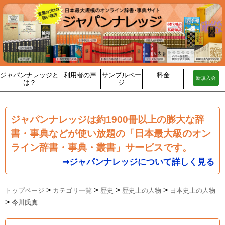
ジャパンナレッジと
利用者の声
サンプルペー
料金
新規入会
は？
ジ
ジャパンナレッジは約1900冊以上の膨大な辞
書・事典などが使い放題の「日本最大級のオン
ライン辞書・事典・叢書」サービスです。
➞ジャパンナレッジについて詳しく見る
>
>
>
>
トップページ
カテゴリ一覧
歴史
歴史上の人物
日本史上の人物
>
今川氏真