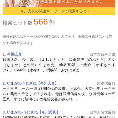
今川氏真の関連キーワードで検索すると・・・
566
件
検索ヒット数
※検索結果は本ページの作成時点のものであり、実際の検索結果とは異
なる場合があります
1. 今川氏真
日本大百科全書
戦国大名。今川義元（よしもと）と、武田信虎（のぶとら）の女
（むすめ）との間に生まれた。幼名五郎。上総介（かずさのす
け）。1560年（永禄3）、桶狭間（おけはざま
...
2. いまがわうじざね【今川氏真】
国史大辞典
一五三八―一六一四 戦国時代の武将。上総介。天文七年（一五三
八）義元の子として生まれる。母は武田信虎の女。永禄元年（一五
五八）すでに駿河にその発給文書がみられ
...
3. いまがわ-うじざね【今川氏真】
日本人名大辞典
1538−1615* 戦国時代の武将。天文(てんぶん)7年生まれ。永禄(えい