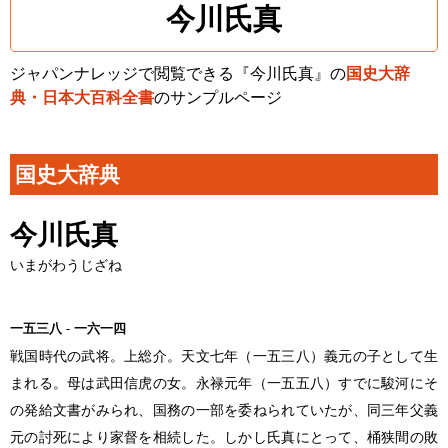
今川氏真
ジャパンナレッジで閲覧できる『今川氏真』の
国史大辞
典・日本大百科全書
のサンプルページ
国史大辞典
今川氏真
いまがわうじざね
一五三八
-
一六一四
戦国時代の武将。上総介。天文七年（一五三八）義元の子として生
まれる。母は武田信虎の女。永禄元年（一五五八）すでに駿河にそ
の発給文書がみられ、国務の一部を委ねられていたが、同三年父義
元の討死により家督を相続した。しかし氏真にとって、桶狭間の敗