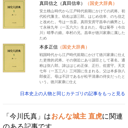
真田信之（真田信幸）
（国史大辞典）
安土桃山時代から江戸時代前期にかけての武将。初
代松代藩主。幼名は源三郎。はじめ信幸、のち信之
と改めた。号は一当斎。真田安房守昌幸の嫡男とし
て永禄九年（一五六六）生まれた。母は菊亭（今出
川）晴季の娘。幸村の兄。昌幸が徳川家康に属した
ため
本多正信
（国史大辞典）
戦国時代から江戸時代前期にかけて徳川家康に仕え
た吏僚的武将。その側近にあり謀臣として著名。通
称は弥八郎。諱ははじめ正保、正行。佐渡守。天文
七年（一五三八）三河国に生まれる。父は本多弥八
郎俊正。母は不詳であるが松平清康の侍女だったと
いう。徳川家康に仕え
日本史上の人物と同じカテゴリの記事をもっと見る
「今川氏真」は
おんな城主 直虎
に関連
のある記事です。