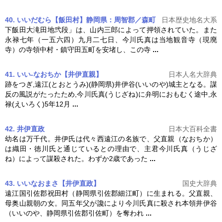
40. いいだむら【飯田村】静岡県：周智郡／森町
日本歴史地名大系
下飯田大滝田地弐段」は、山内三郎によって押領されていた。また
永禄七年（一五六四）九月二七日、
今川氏真
は当地観音寺（現廃
寺）の寺領中村・鎮守田五町を安堵し、この寺
...
41. いい-なおちか【井伊直親】
日本人名大辞典
跡をつぎ,遠江(とおとうみ)(静岡県)井伊谷(いいのや)城主となる。謀
反の風説がたったため,
今川氏真
(うじざね)に弁明におもむく途中,永
禄(えいろく)5年12月
...
42. 井伊直政
日本大百科全書
幼名は万千代。井伊氏は代々西遠江の名族で、父直親（なおちか）
は織田・徳川氏と通じているとの理由で、主君
今川氏真
（うじざ
ね）によって謀殺された。わずか2歳であった
...
43. いいなおまさ【井伊直政】
国史大辞典
遠江国引佐郡祝田村（静岡県引佐郡細江町）に生まれる。父直親、
母奥山親朝の女。同五年父が讒により
今川氏真
に殺され本領井伊谷
（いいのや、静岡県引佐郡引佐町）を奪われ
...