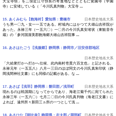
大宝寺領」を二俣近江守扶長の寄進地などとともに覚園寺（学園
寺）に安堵している（「
今川氏真
判物」大宝寺
...
15. あくみむら【飽海村】愛知県：豊橋市
日本歴史地名大系
うち男一〇九・女一一五である。村域内にはかつて大雄山吉祥院が
あった。永禄三年（一五六〇）一〇月の
今川氏真
安堵状（東観音寺
蔵）の「参河国渥美郡飽海郷大雄山吉祥院事
...
16. あさはたごう【浅服郷】静岡県：静岡市／旧安倍郡地区
日本歴史地名大系
「六給衆打かへ打かへ仕候、此内南村壱貫六百文也」と記される。
永禄元年（一五五八）八月一三日のほぼ同文の
今川氏真
朱印状（静
岡浅間神社文書）にも同様の記載がある。な
...
17. あさば【浅羽】静岡県：磐田郡／浅羽町
日本歴史地名大系
現れるのは戦国期になってからであり、海老江菊千代に宛てられた
永禄三年（一五六〇）七月二〇日の
今川氏真
判物（海老江文書）に
よれば、遠州所々新田三ヵ所の一つとして浅
...
18. あさひな【朝比奈】静岡県：志太郡／岡部町
日本歴史地名大系