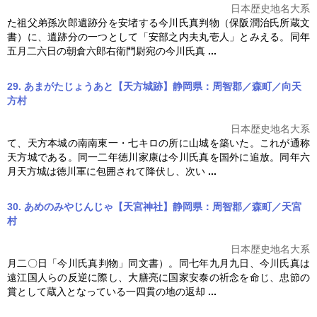
日本歴史地名大系
た祖父弟孫次郎遺跡分を安堵する
今川氏真
判物（保阪潤治氏所蔵文
書）に、遺跡分の一つとして「安部之内夫丸壱人」とみえる。同年
五月二六日の朝倉六郎右衛門尉宛の
今川氏真
...
29. あまがたじょうあと【天方城跡】静岡県：周智郡／森町／向天
方村
日本歴史地名大系
て、天方本城の南南東一・七キロの所に山城を築いた。これが通称
天方城である。同一二年徳川家康は
今川氏真
を国外に追放。同年六
月天方城は徳川軍に包囲されて降伏し、次い
...
30. あめのみやじんじゃ【天宮神社】静岡県：周智郡／森町／天宮
村
日本歴史地名大系
月二〇日「
今川氏真
判物」同文書）。同七年九月九日、
今川氏真
は
遠江国人らの反逆に際し、大膳亮に国家安泰の祈念を命じ、忠節の
賞として蔵入となっている一四貫の地の返却
...