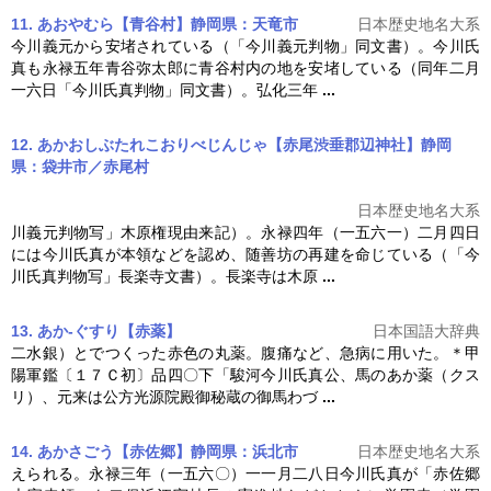
11. あおやむら【青谷村】静岡県：天竜市
日本歴史地名大系
今川義元から安堵されている（「今川義元判物」同文書）。
今川氏
真
も永禄五年青谷弥太郎に青谷村内の地を安堵している（同年二月
一六日「
今川氏真
判物」同文書）。弘化三年
...
12. あかおしぶたれこおりべじんじゃ【赤尾渋垂郡辺神社】静岡
県：袋井市／赤尾村
日本歴史地名大系
川義元判物写」木原権現由来記）。永禄四年（一五六一）二月四日
には
今川氏真
が本領などを認め、随善坊の再建を命じている（「
今
川氏真
判物写」長楽寺文書）。長楽寺は木原
...
13. あか‐ぐすり【赤薬】
日本国語大辞典
二水銀）とでつくった赤色の丸薬。腹痛など、急病に用いた。＊甲
陽軍鑑〔１７Ｃ初〕品四〇下「駿河
今川氏真
公、馬のあか薬（クス
リ）、元来は公方光源院殿御秘蔵の御馬わづ
...
14. あかさごう【赤佐郷】静岡県：浜北市
日本歴史地名大系
えられる。永禄三年（一五六〇）一一月二八日
今川氏真
が「赤佐郷