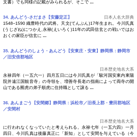
文書）でも同様の記載がみられるが、そこで
...
34. あんどう-さだまさ【安藤定正】
日本人名大辞典
1548−1590 織豊時代の武将。天文(てんぶん)17年生まれ。
今川氏真
(うじざね)につかえ,永禄(えいろく)11年の武田信玄との戦いではお
おくの家臣が信玄に
...
35. あんどうのしょう・あんどう【安東庄・安東】静岡県：静岡市
／旧安倍郡地区
日本歴史地名大系
永禄四年（一五六一）四月五日には
今川氏真
が「駿河国安東内東陽
院并遠江国観音寺」の寺領を、増善寺長老の指南によって両寺の開
山である囿虎の弟子順虎に住持職として譲る
...
36. あんまごう【安間郷】静岡県：浜松市／旧長上郡・豊田郡地区
／安間村
日本歴史地名大系
に行われなくなっていたと考えられる。永禄七年（一五六四）一月
四日、
今川氏真
は後藤真正に「新知」として安間を与えている（
今