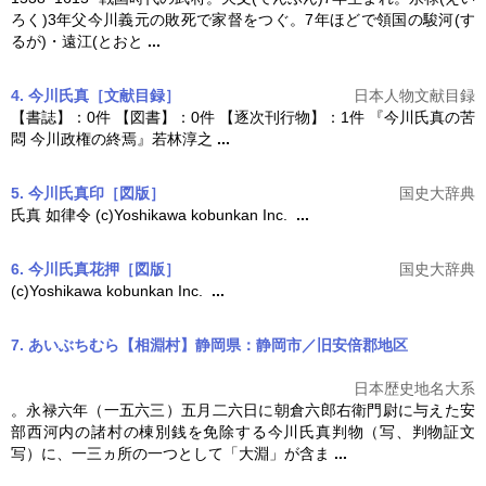
ろく)3年父今川義元の敗死で家督をつぐ。7年ほどで領国の駿河(す
るが)・遠江(とおと
...
4. 今川氏真［文献目録］
日本人物文献目録
【書誌】：0件 【図書】：0件 【逐次刊行物】：1件 『
今川氏真
の苦
悶 今川政権の終焉』若林淳之
...
5. 今川氏真印［図版］
国史大辞典
氏真 如律令 (c)Yoshikawa kobunkan Inc.
...
6. 今川氏真花押［図版］
国史大辞典
(c)Yoshikawa kobunkan Inc.
...
7. あいぶちむら【相淵村】静岡県：静岡市／旧安倍郡地区
日本歴史地名大系
。永禄六年（一五六三）五月二六日に朝倉六郎右衛門尉に与えた安
部西河内の諸村の棟別銭を免除する
今川氏真
判物（写、判物証文
写）に、一三ヵ所の一つとして「大淵」が含ま
...