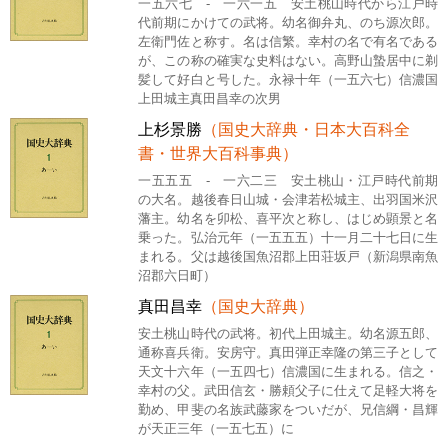
一五六七 - 一六一五 安土桃山時代から江戸時
代前期にかけての武将。幼名御弁丸、のち源次郎。
左衛門佐と称す。名は信繁。幸村の名で有名である
が、この称の確実な史料はない。高野山蟄居中に剃
髪して好白と号した。永禄十年（一五六七）信濃国
上田城主真田昌幸の次男
上杉景勝
（国史大辞典・日本大百科全
書・世界大百科事典）
一五五五 - 一六二三 安土桃山・江戸時代前期
の大名。越後春日山城・会津若松城主、出羽国米沢
藩主。幼名を卯松、喜平次と称し、はじめ顕景と名
乗った。弘治元年（一五五五）十一月二十七日に生
まれる。父は越後国魚沼郡上田荘坂戸（新潟県南魚
沼郡六日町）
真田昌幸
（国史大辞典）
安土桃山時代の武将。初代上田城主。幼名源五郎、
通称喜兵衛。安房守。真田弾正幸隆の第三子として
天文十六年（一五四七）信濃国に生まれる。信之・
幸村の父。武田信玄・勝頼父子に仕えて足軽大将を
勤め、甲斐の名族武藤家をついだが、兄信綱・昌輝
が天正三年（一五七五）に