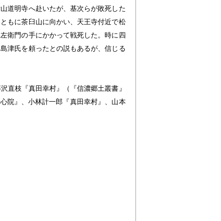
片山道明寺へ赴いたが、基次らが敗死した
とともに茶臼山に向かい、天王寺付近で松
仁左衛門の手にかかって戦死した。時に四
て島津氏を頼ったとの説もあるが、信じる
藤沢直枝『
真田幸村
』（『信濃郷土叢書』
一心院』、小林計一郎『
真田幸村
』、山本