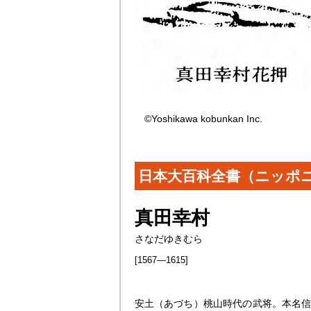
©Yoshikawa kobunkan Inc.
日本大百科全書（ニッポ
真田幸村
さなだゆきむら
[1567―1615]
安土（あづち）桃山時代の武将。本名信