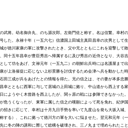
の武将。幼名御弁丸、のち源次郎。左衛門佐と称す。名は信繁。幸村
号した。永禄十年（一五六七）信濃国上田城主真田昌幸の次男として
城が徳川家康の軍に攻撃されたとき、父や兄とともにこれを迎撃して
、同十五年昌幸が豊臣秀吉へ帰属するに及び秀吉の近侍となり、大谷
として功をあげ、文禄元年（一五九二）の朝鮮出兵時には名護屋まで
康が上洛催促に応じない上杉景勝を討伐するため会津へ兵を動かした
石田三成が兵をあげたとの情報を得た。兄の信之は、その妻が本多忠
昌幸とともに西軍に与して居城の上田城に拠り、中山道から西上する
日にようやく木曾路を西上したが、関ヶ原の戦には参陣できなかった
が危うくなったが、東軍に属した信之の嘆願によって死を免れ、紀伊
の招きに応じて、幸村は十月九日手勢を率いて九度山を発ち大坂入城
称する）、これに拠って徳川方の軍を大いに悩ませた。翌元和元年（
先に冬の陣の講和に際して総構を破壊され、三ノ丸まで埋められたこ