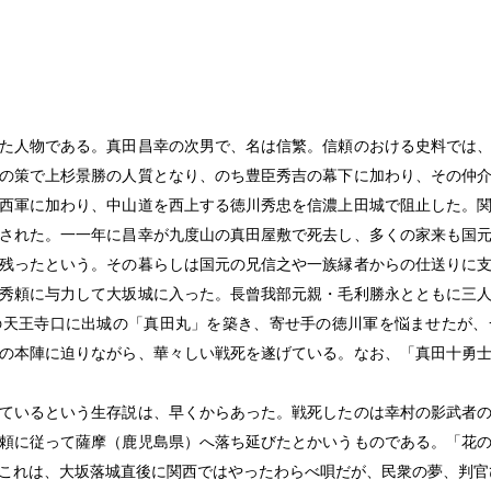
た人物である。真田昌幸の次男で、名は信繁。信頼のおける史料では、
の策で上杉景勝の人質となり、のち豊臣秀吉の幕下に加わり、その仲
西軍に加わり、中山道を西上する徳川秀忠を信濃上田城で阻止した。
された。一一年に昌幸が九度山の真田屋敷で死去し、多くの家来も国
残ったという。その暮らしは国元の兄信之や一族縁者からの仕送りに
秀頼に与力して大坂城に入った。長曾我部元親・毛利勝永とともに三
の天王寺口に出城の「真田丸」を築き、寄せ手の徳川軍を悩ませたが、
の本陣に迫りながら、華々しい戦死を遂げている。なお、「真田十勇
ているという生存説は、早くからあった。戦死したのは幸村の影武者の
頼に従って薩摩（鹿児島県）へ落ち延びたとかいうものである。「花
これは、大坂落城直後に関西ではやったわらべ唄だが、民衆の夢、判官