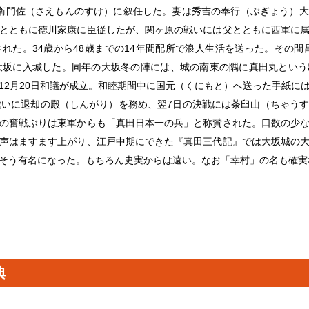
衛門佐（さえもんのすけ）に叙任した。妻は秀吉の奉行（ぶぎょう）
とともに徳川家康に臣従したが、関ヶ原の戦いには父とともに西軍に
れた。34歳から48歳までの14年間配所で浪人生活を送った。その間昌
大坂に入城した。同年の大坂冬の陣には、城の南東の隅に真田丸とい
12月20日和議が成立。和睦期間中に国元（くにもと）へ送った手紙に
戦いに退却の殿（しんがり）を務め、翌7日の決戦には茶臼山（ちゃう
の奮戦ぶりは東軍からも「真田日本一の兵」と称賛された。口数の少
声はますます上がり、江戸中期にできた『真田三代記』では大坂城の
そう有名になった。もちろん史実からは遠い。なお「幸村」の名も確実
典