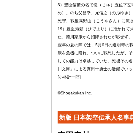
3）豊臣信繁の名で従（じゅ）五位下左
め）。のち父昌幸、兄信之（のぶゆき）
死守、戦後高野山（こうやさん）に流さ
19）豊臣秀頼（ひでより）に招かれて
た。徳川家康から招降されたが応ぜず、
翌年の夏の陣では、5月6日の道明寺の
康を危機に陥れ、ついに戦死したが、そ
しての能力は卓越していた。死後その名
川文庫」による真田十勇士の活躍でいっ
[小林計一郎]
©Shogakukan Inc.
新版 日本架空伝承人名事