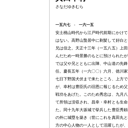
さなだゆきむら
一五六七
-
一六一五
安土桃山時代から江戸時代前期にかけて
はない。高野山蟄居中に剃髪して好白と
兄は信之。天正十三年（一五八五）上田
んだため一時景勝のもとに預けられたが
では父や兄とともに出陣、中山道の先鋒
任。慶長五年（一六〇〇）六月、徳川家
七日下野国犬伏まで来たところ、上方で
が、幸村は豊臣氏の旧恩に報じるため父
戦功をあげた。このため秀忠は、九月八
て所領は没収され、昌幸・幸村とも生命
た。同十九年大坂城で挙兵した豊臣秀頼
の外に城塁を築き（世にこれを真田丸と
方の中心人物の一人として活躍したが、