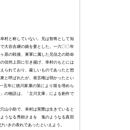
幸村と称していない。兄は智将として知
介で大谷吉継の娘を妻とした。一六〇〇年
関ヶ原の戦後、東軍に属した兄信之の助命
元の信州上田に引き揚げ、幸村のもとには
支えられており、厳しいものであったと想
人衆と呼ばれたが、発言権は弱かったとい
一五年に徳川家康の策により堀を埋めら
士」の物語は、「立川文庫」による創作で
穴山小助で、幸村は実際は生きていると
のようなる秀頼さまを 鬼のようなる真田
びいきの表れであったといえよう。