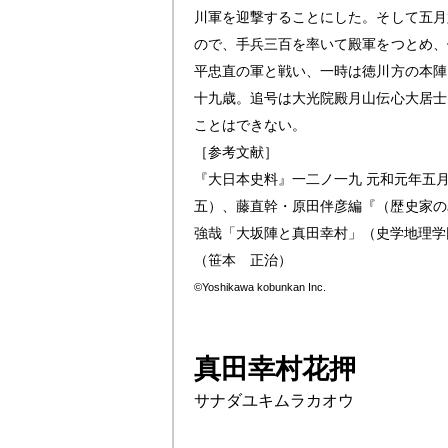
川軍を迎撃することにした。そして五月
ので、手兵三百を率いて殿軍をつとめ、
平忠直の軍と戦い、一時は徳川方の本陣
十九歳。追号は大光院殿月山伝心大居士
ことはできない。
［参考文献］
『大日本史料』一二ノ一九 元和元年五
五）、藤直幹・原田伴彦編『（歴史家の
強哉「大坂陣と
真田幸村
」（史学地理学
（笹本 正治）
©Yoshikawa kobunkan Inc.
真田幸村花押
サナダユキムラカオウ