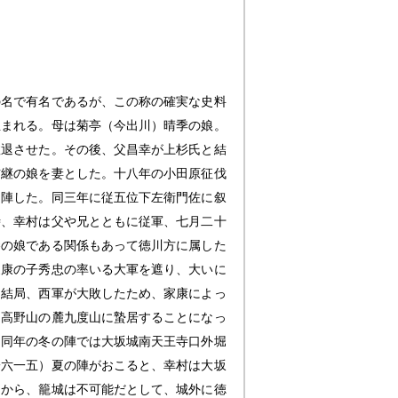
の名で有名であるが、この称の確実な史料
生まれる。母は菊亭（今出川）晴季の娘。
敗退させた。その後、父昌幸が上杉氏と結
吉継の娘を妻とした。十八年の小田原征伐
出陣した。同三年に従五位下左衛門佐に叙
時、幸村は父や兄とともに従軍、七月二十
勝の娘である関係もあって徳川方に属した
家康の子秀忠の率いる大軍を遮り、大いに
。結局、西軍が大敗したため、家康によっ
国高野山の麓九度山に蟄居することになっ
、同年の冬の陣では大坂城南天王寺口外堀
一六一五）夏の陣がおこると、幸村は大坂
とから、籠城は不可能だとして、城外に徳