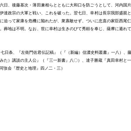
六日、後藤基次・薄田兼相らとともに大和口を防ごうとして、河内国
伊達政宗の大軍と戦い、これを破った。翌七日、幸村は長宗我部盛親
に迫って家康を危機に陥れたが、衆寡敵せず、ついに忠直の家臣西尾
。葬地は不明。なお、世に幸村は生きのびて秀頼を奉じ、薩摩に遁れ
月七日条、『左衛門佐君伝記稿』（『（新編）信濃史料叢書』一八）、
みた）講談の主人公』（『三一新書』八〇）、達子勝蔵『
真田幸村
と
同攷会『歴史と地理』四ノ二・三）