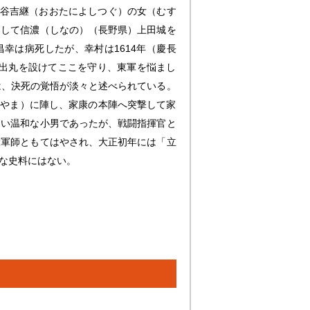
大谷吉継（おおたによしつぐ）の女（むす
属して信濃（しなの）（長野県）上田城を
幸は病死したが、幸村は1614年（慶長
う出丸を設けてここを守り、東軍を悩まし
は、決死の覚悟が淡々と述べられている。
すやま）に陣し、家康の本陣へ突撃して家
ない温和な小男であったが、戦闘指揮官と
大軍師ともてはやされ、大正初年には「立
な史料にはない。