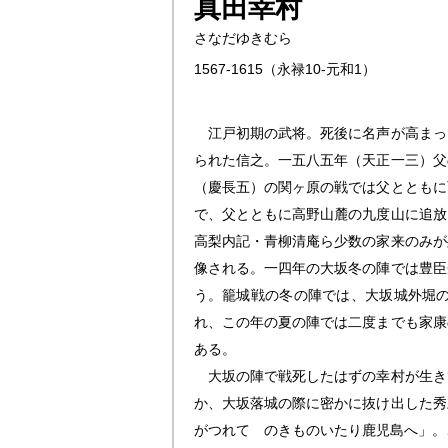
真田幸村
さなだゆきむら
1567‐1615
（永禄10‐元和1）
江戸初期の武将。死後に名声が高まっ
られた信之。一五八五年（天正一三）父
（慶長五）の関ヶ原の戦では父とともに
で、父とともに高野山麓の九度山に追放
高梨内記・青柳清庵ら少数の家来のみが
像される。一四年の大坂冬の陣では豊臣
う。籠城戦の冬の陣では、大坂城外堀
れ、この年の夏の陣では二度までも家康
ある。
大坂の陣で戦死したはずの幸村が生き
か、大坂落城の際に密かに抜け出した秀
がつれて のきものいたり鹿児島へ」。