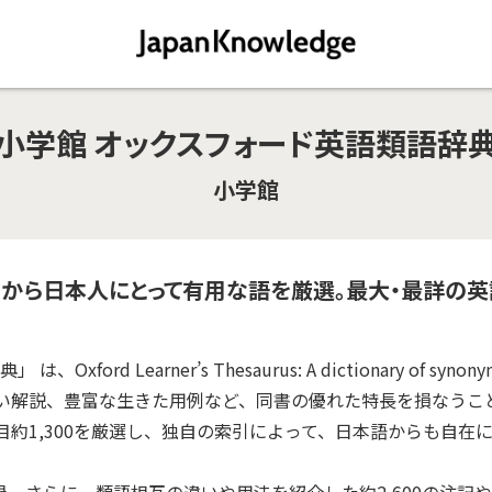
小学館 オックスフォード英語類語辞
小学館
hesaurusから日本人にとって有用な語を厳選。最大・最詳の
rd Learner’s Thesaurus: A dictionary of synon
い解説、豊富な生きた用例など、同書の優れた特長を損なうこ
約1,300を厳選し、独自の索引によって、日本語からも自在