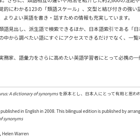
収録。さらに、類語相互の違いや用法を紹介した約2,600の注記
覚的にわかる123の「類語スケール」、文型と結び付きの強い
、よりよい英語を書き・話すための情報も充実しています。
類語見出し、派生語で検索できるほか、日本語索引である「日
の中から調べたい語にすぐにアクセスできるだけでなく、一覧
実務家、語彙力をさらに高めたい英語学習者にとって必携の一
rus: A dictionary of synonyms
を原本とし、日本人にとって有用と思わ
 published in English in 2008. This bilingual edition is published by arr
 of synonyms
e, Helen Warren