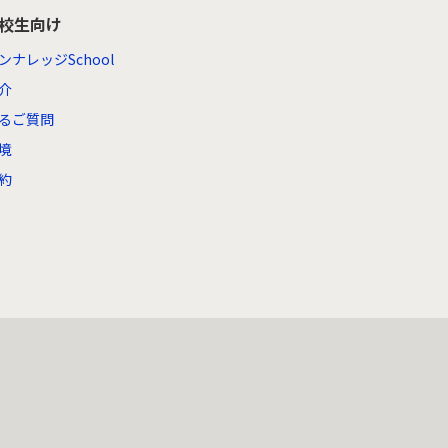
高校生向け
ンナレッジSchool
介
るご質問
境
約