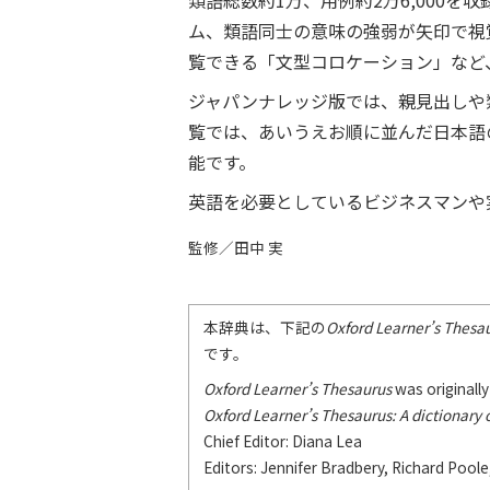
類語総数約1万、用例約2万6,000を
ム、類語同士の意味の強弱が矢印で視
覧できる「文型コロケーション」など
ジャパンナレッジ版では、親見出しや
覧では、あいうえお順に並んだ日本語
能です。
英語を必要としているビジネスマンや
監修／田中 実
本辞典は、下記の
Oxford Learner’s Thesau
です。
Oxford Learner’s Thesaurus
was originally
Oxford Learner’s Thesaurus: A dictionary
Chief Editor: Diana Lea
Editors: Jennifer Bradbery, Richard Pool