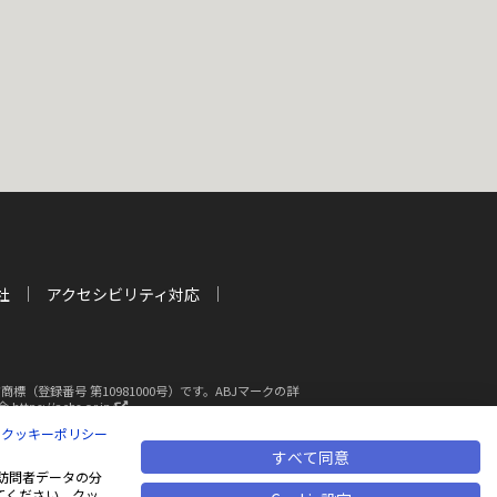
社
アクセシビリティ対応
登録番号 第10981000号）です。ABJマークの詳
新
s://aebs.or.jp/
し
|
クッキーポリシー
い
ウ
すべて同意
断複写・転載を禁じます
ィ
も、訪問者データの分
ン
てください。クッ