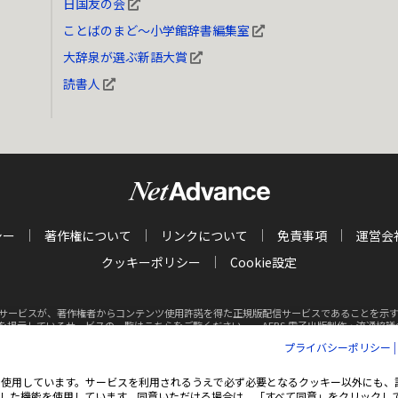
日国友の会
ことばのまど～小学館辞書編集室
大辞泉が選ぶ新語大賞
読書人
シー
著作権について
リンクについて
免責事項
運営会
クッキーポリシー
Cookie設定
サービスが、著作権者からコンテンツ使用許諾を得た正規版配信サービスであることを示す商標（
クを掲示しているサービスの一覧はこちらをご覧ください。
AEBS 電子出版制作・流通協議会 http
プライバシーポリシー
Inc. All rights reserved.
掲載の記事・写真・イラスト等の
すべてのコンテンツの無
ie（クッキー）を使用しています。サービスを利用されるうえで必ず必要となるクッキー以外に
した機能を使用しています。同意いただける場合は、「すべて同意」をクリックし