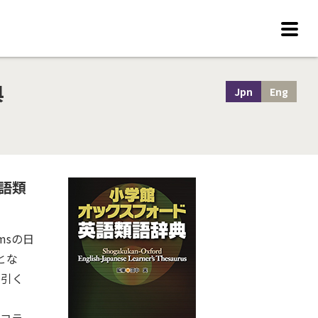
典
Jpn
Eng
英語類
ymsの日
とな
に引く