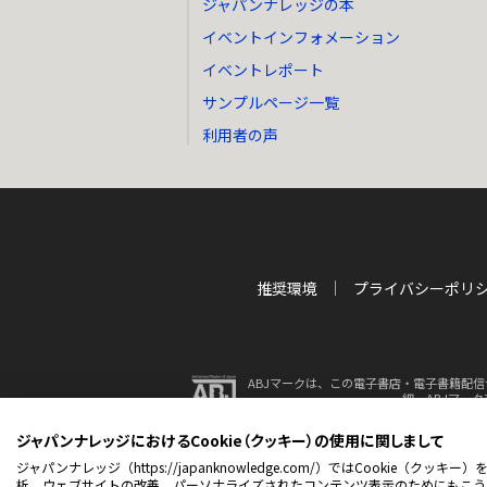
ジャパンナレッジの本
イベントインフォメーション
イベントレポート
サンプルページ一覧
利用者の声
推奨環境
プライバシーポリ
ABJマークは、この電子書店・電子書籍配信
細、ABJマー
ジャパンナレッジにおけるCookie（クッキー）の使用に関しまして
© 2001-2026 NetAdvance 
ジャパンナレッジ（https://japanknowledge.com/）ではCook
析、ウェブサイトの改善、パーソナライズされたコンテンツ表示のためにもこう