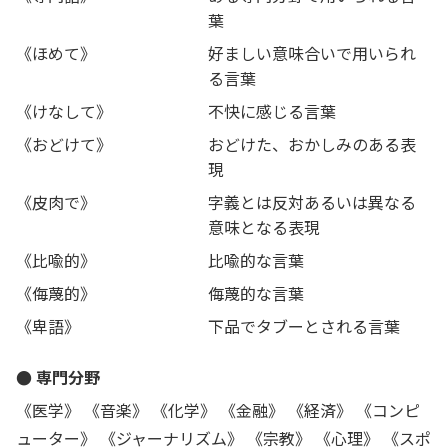
葉
《ほめて》
好ましい意味合いで用いられ
る言葉
《けなして》
不快に感じる言葉
《おどけて》
おどけた、おかしみのある表
現
《皮肉で》
字義とは反対あるいは異なる
意味となる表現
《比喩的》
比喩的な言葉
《侮蔑的》
侮蔑的な言葉
《卑語》
下品でタブーとされる言葉
● 専門分野
《医学》 《音楽》 《化学》 《金融》 《経済》 《コンピ
ューター》 《ジャーナリズム》 《宗教》 《心理》 《スポ