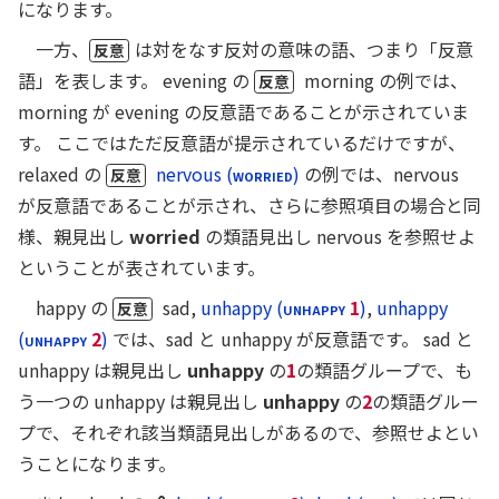
目
になります。
一方、
は対をなす反対の意味の語、つまり「反意
反意
語」を表します。
evening の
morning の例では、
反意
morning が evening の反意語であることが示されていま
す。 ここではただ反意語が提示されているだけですが、
relaxed の
nervous (
WORRIED
)
の例では、nervous
反意
が反意語であることが示され、さらに参照項目の場合と同
様、親見出し
worried
の類語見出し nervous を参照せよ
ということが表されています。
happy の
sad,
unhappy (
UNHAPPY
1
)
,
unhappy
反意
(
UNHAPPY
2
)
では、sad と unhappy が反意語です。 sad と
unhappy は親見出し
unhappy
の
1
の類語グループで、も
う一つの unhappy は親見出し
unhappy
の
2
の類語グルー
プで、それぞれ該当類語見出しがあるので、参照せよとい
うことになります。