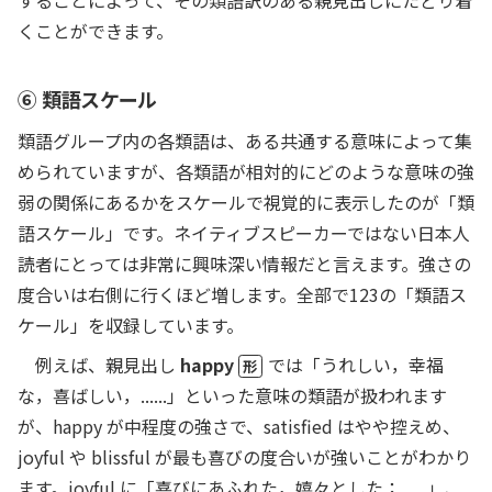
することによって、その類語訳のある親見出しにたどり着
くことができます。
⑥ 類語スケール
類語グループ内の各類語は、ある共通する意味によって集
められていますが、各類語が相対的にどのような意味の強
弱の関係にあるかを
スケールで視覚的に表示したのが「類
語スケール」です。ネイティブスピーカーではない日本人
読者にとっては非常に興味深い情報だと言えます。強さの
度合いは右側に行くほど増します。全部で123の「類語ス
ケール」を収録しています。
例えば、親見出し
happy
では「うれしい，幸福
形
な，喜ばしい，......」といった意味の類語が扱われます
が、happy が中程度の強さで、satisfied はやや控えめ、
joyful や blissful が最も喜びの度合いが強いことがわかり
ます。joyful に「喜びにあふれた，嬉々とした；......」、