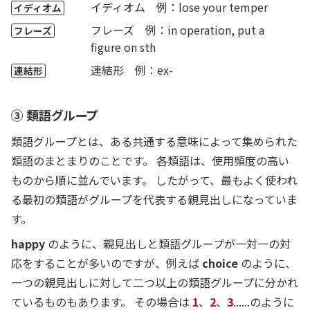
イディオム 例：lose your temper
イディオム
フレーズ 例：in operation, put a
フレーズ
figure on sth
連結形 例：ex-
連結形
③ 類語グループ
類語グループとは、ある共通する意味によって集められた
類語のまとまりのことです。 各類語は、使用頻度の高い
ものから順に並んでいます。 したがって、最もよく使われ
る最初の類語がグループを代表する親見出しになっていま
す。
happy
の
ように、親見出しと類語グループが一対一の対
応をすることが多いのですが、例えば
choice
のように、
一つの親見出しに対して二つ以上の類語グループに分かれ
ているものもあります。 その場合は
1
、
2
、
3
......のように