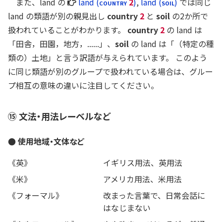
参
また、land の
land (
COUNTRY
2
)
,
land (
SOIL
)
では同じ
照
land の類語が別の親見出し
country
2
と
soil
の2か所で
項
扱われていることがわかります。
country
2
の land は
目
「田舎，田園，地方，......」、
soil
の land は「（特定の種
類の）土地」と言う訳語が与えられています。 このよう
に同じ類語が別のグループで扱われている場合は、グルー
プ相互の意味の違いに注目してください。
⑮ 文法・用法レーベルなど
● 使用地域・文体など
《英》
イギリス用法、英用法
《米》
アメリカ用法、米用法
《フォーマル》
改まった言葉で、日常会話に
はなじまない