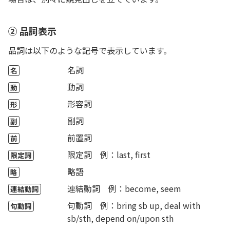
② 品詞表示
品詞は以下のような記号で表示しています。
名詞
名
動詞
動
形容詞
形
副詞
副
前置詞
前
限定詞 例：last, first
限定詞
略語
略
連結動詞 例：become, seem
連結動詞
句動詞 例：bring sb up, deal with
句動詞
sb/sth, depend on/upon sth