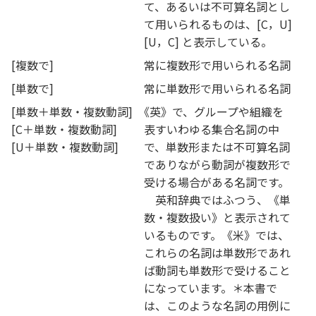
て、あるいは不可算名詞とし
て用いられるものは、[C，U]
[U，C] と表示している。
[複数で]
常に複数形で用いられる名詞
[単数で]
常に単数形で用いられる名詞
[単数＋単数・複数動詞]
《
英》で、グループや組織を
[C＋単数・複数動詞]
表すいわゆる集合名詞の中
[U＋単数・複数動詞]
で、単数形または不可算名詞
でありながら動詞が複数形で
受ける場合がある名詞です。
英和辞典ではふつう、《単
数・複数扱い》と表示されて
いるものです。《米》では、
これらの名詞は単数形であれ
ば動詞も単数形で受けること
になっています。＊本書で
は、このような名詞の用例に