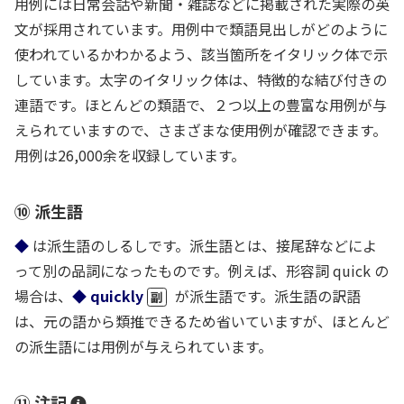
用例には日常会話や新聞・雑誌などに掲載された実際の英
文が採用されています。用例中で類語見出しがどのように
使われているかわかるよう、該当箇所をイタリック体で示
しています。太字のイタリック体は、特徴的な結び付きの
連語です。ほとんどの類語で、２つ以上の豊富な用例が与
えられていますので、さまざまな使用例が確認できます。
用例は26,000余を収録しています。
⑩ 派生語
◆
は派生語のしるしです。派生語とは、接尾辞などによ
って別の品詞になったものです。例えば、形容詞 quick の
場合は、
◆ quickly
が派生語です。派生語の訳語
副
は、元の語から類推できるため省いていますが、ほとんど
の派生語には用例が与えられています。
注
⑪ 注記