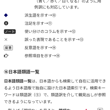
（青く／赤く／白くなる）のように用
例訳にも対応しています。
◆
派生語を示す→⑩
注記
注記を示す→⑪
使い分けのコラムを示す→⑫
ノート
×
誤った表現であることを示す→⑬
反意語を示す→⑭
反意
参照項目
参照項目を示す→⑭
⑯日本語類語一覧
日本語類語一覧
は、日本語からも検索して自在に活用でき
るよう日本語版で独自に設けた日本語索引です。検索キー
ワードは類語訳（⑤）で、類語訳を介して親見出しが参照
できるようになっています。