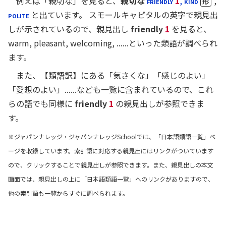
例えば「親切な」を見ると、
親切な
FRIENDLY
1
,
KIND
,
形
POLITE
と出ています。 スモールキャピタルの英字で親見出
しが示されているので、親見出し
friendly
1
を見ると、
warm, pleasant, welcoming, ......といった類語が調べられ
ます。
また、【類語訳】にある「気さくな」「感じのよい」
「愛想のよい」......なども一覧に含まれているので、これ
らの語でも同様に
friendly
1
の親見出しが参照できま
す。
※ジャパンナレッジ・ジャパンナレッジSchoolでは、「日本語類語一覧」ペ
ージを収録しています。索引語に対応する親見出にはリンクがついています
ので、クリックすることで親見出しが参照できます。また、親見出しの本文
画面では、親見出しの上に「日本語類語一覧」へのリンクがありますので、
他の索引語も一覧からすぐに調べられます。