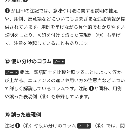
記
注
が目印の注記では、意味や用法に関する説明の補足
記
や、用例、反意語などについてもさまざまな追加情報が提
供されています。用例
を挙げながら具体的でわかりやすい
説明をしたり、
×
印を付けて誤った表現例（⑬）も挙げ
て、注意を喚起していることもあります。
⑫ 使い分けのコラム
ノート
欄は、類語同士を比較対照することによって浮か
ノート
び上がる、ニュアンスの違いや用い方の注意点などについ
注
て詳しく解説しているコラムです。注記
と同様、用例
記
や誤った表現例（⑬）も収録しています。
⑬ 誤った表現例
注
注記
（⑪）や使い分けのコラム
（⑫）では、間
ノート