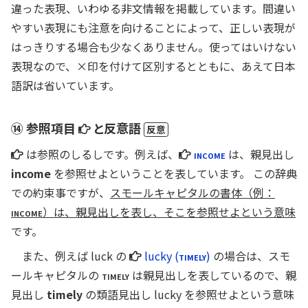
記
違った表現、いわゆる非文情報を掲載しています。間違い
やすい表現にも注意を向けることによって、正しい表現が
はっきりする場合も少なくありません。使ってはいけない
表現なので、
×
印を付けて区別するとともに、あえて日本
語訳は省いています。
参
⑭ 参照項目
と反意語
反意
照
参
参
は参照のしるしです。例えば、
INCOME
は、親見出し
項
照
照
income
を参照せよということを表しています。 この辞典
項
項
での約束事ですが、
目
スモールキャピタルの書体（例：
目
目
INCOME
）は、親見出しを表し、そこを参照せよという意味
です。
参
また、例えば luck の
lucky (
TIMELY
)
の場合は、スモ
照
ールキャピタルの
TIMELY
は親見出しを表しているので、親
項
見出し
timely
の類語見出し lucky を参照せよという意味