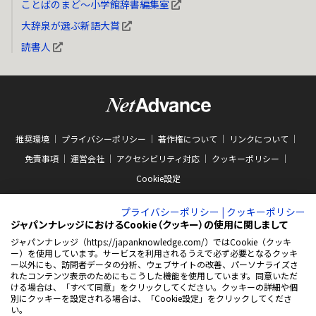
ことばのまど～小学館辞書編集室
大辞泉が選ぶ新語大賞
読書人
推奨環境
プライバシーポリシー
著作権について
リンクについて
免責事項
運営会社
アクセシビリティ対応
クッキーポリシー
Cookie設定
プライバシーポリシー
|
クッキーポリシー
ジャパンナレッジにおけるCookie（クッキー）の使用に関しまして
ジャパンナレッジ（https://japanknowledge.com/）ではCookie（クッキ
ー）を使用しています。サービスを利用されるうえで必ず必要となるクッキ
ABJマークは、この電子書店・電子書籍配信サービスが、著作権者からコンテン
ー以外にも、訪問者データの分析、ウェブサイトの改善、パーソナライズさ
ツ使用許諾を得た正規版配信サービスであることを示す商標（登録番号 第
れたコンテンツ表示のためにもこうした機能を使用しています。同意いただ
10981000号）です。ABJマークの詳細、ABJマークを掲示しているサービスの一
ける場合は、「すべて同意」をクリックしてください。クッキーの詳細や個
覧はこちらをご覧ください。
AEBS 電子出版制作・流通協議会
別にクッキーを設定される場合は、「Cookie設定」をクリックしてくださ
新
https://aebs.or.jp/
い。
し