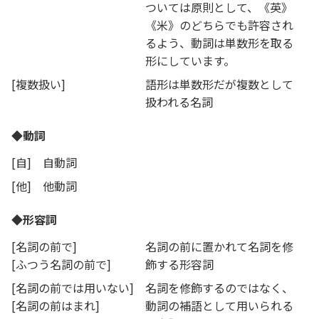
ついては原則として、《英》
《米》のどちらでも許容され
るよう、動詞は単数形を取る
形にしています。
[複数扱い]
語形は単数形だが複数として
扱われる名詞
◆動詞
[自]
自動詞
[他]
他動詞
◆形容詞
[名詞の前で]
名詞の前に置かれて名詞を修
[ふつう名詞の前で]
飾する形容詞
[名詞の前では用いない]
名詞を修飾するのではなく、
[名詞の前はまれ]
動詞の補語として用いられる