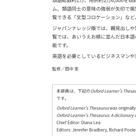
類語総数約1万、用例約2万6,000を
ム、類語同士の意味の強弱が矢印で視
覧できる「文型コロケーション」など
ジャパンナレッジ版では、親見出しや
覧では、あいうえお順に並んだ日本語
能です。
英語を必要としているビジネスマンや
監修／田中 実
本辞典は、下記の
Oxford Learner’s Thesau
です。
Oxford Learner’s Thesaurus
was originally
Oxford Learner’s Thesaurus: A dictionary
Chief Editor: Diana Lea
Editors: Jennifer Bradbery, Richard Pool