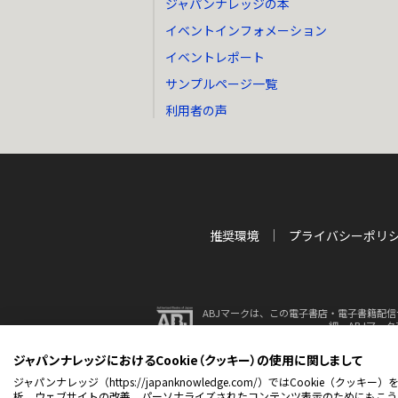
ジャパンナレッジの本
イベントインフォメーション
イベントレポート
サンプルページ一覧
利用者の声
推奨環境
プライバシーポリ
ABJマークは、この電子書店・電子書籍配信
細、ABJマー
ジャパンナレッジにおけるCookie（クッキー）の使用に関しまして
© 2001-2026 NetAdvance 
ジャパンナレッジ（https://japanknowledge.com/）ではCook
析、ウェブサイトの改善、パーソナライズされたコンテンツ表示のためにもこう