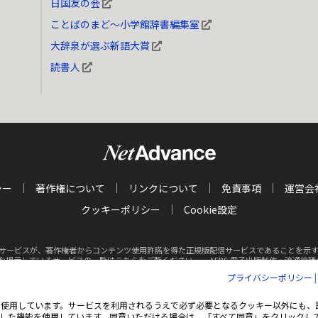
日国友の会
ことばのまど～小学館辞書編集室
大辞泉が選ぶ新語大賞
読書人
シー
著作権について
リンクについて
免責事項
運営会
クッキーポリシー
Cookie設定
サービスが、著作権者からコンテンツ使用許諾を得た正規版配信サービスであることを示す商標（
クを掲示しているサービスの一覧はこちらをご覧ください。
AEBS 電子出版制作・流通協議会 http
プライバシーポリシー
Inc. All rights reserved.
掲載の記事・写真・イラスト等の
すべてのコンテンツの無
ie（クッキー）を使用しています。サービスを利用されるうえで必ず必要となるクッキー以外に
した機能を使用しています。同意いただける場合は、「すべて同意」をクリックし