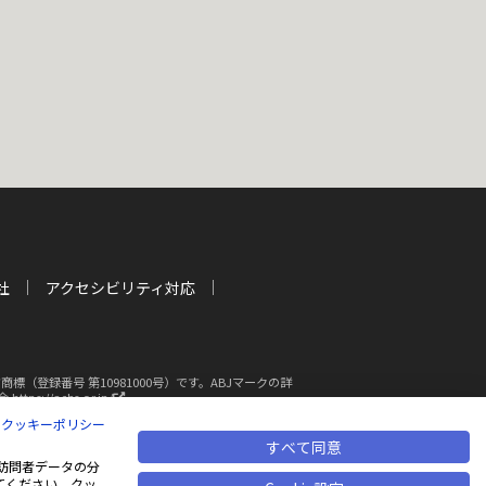
社
アクセシビリティ対応
登録番号 第10981000号）です。ABJマークの詳
新
s://aebs.or.jp/
し
|
クッキーポリシー
い
ウ
すべて同意
断複写・転載を禁じます
ィ
も、訪問者データの分
ン
てください。クッ