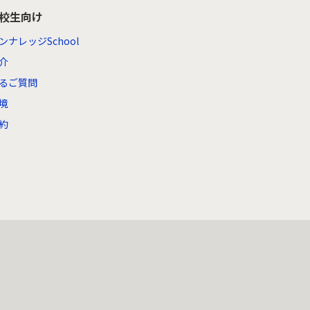
高校生向け
ンナレッジSchool
介
るご質問
境
約