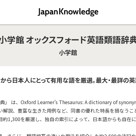
小学館 オックスフォード英語類語辞
小学館
hesaurusから日本人にとって有用な語を厳選。最大・最詳の
rd Learner’s Thesaurus: A dictionary of synon
い解説、豊富な生きた用例など、同書の優れた特長を損なうこ
約1,300を厳選し、独自の索引によって、日本語からも自在