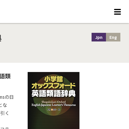
典
Jpn
Eng
英語類
ymsの日
とな
に引く