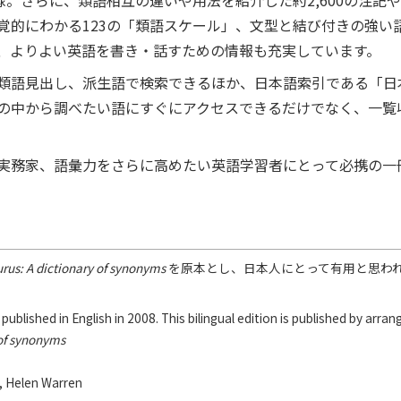
収録。さらに、類語相互の違いや用法を紹介した約2,600の注記
覚的にわかる123の「類語スケール」、文型と結び付きの強い
、よりよい英語を書き・話すための情報も充実しています。
類語見出し、派生語で検索できるほか、日本語索引である「日
の中から調べたい語にすぐにアクセスできるだけでなく、一覧
実務家、語彙力をさらに高めたい英語学習者にとって必携の一
rus: A dictionary of synonyms
を原本とし、日本人にとって有用と思わ
 published in English in 2008. This bilingual edition is published by arr
 of synonyms
e, Helen Warren