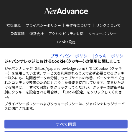
推奨環境
プライバシーポリシー
著作権について
リンクについて
免責事項
運営会社
アクセシビリティ対応
クッキーポリシー
Cookie設定
プライバシーポリシー
|
クッキーポリシー
ジャパンナレッジにおけるCookie（クッキー）の使用に関しまして
ジャパンナレッジ（https://japanknowledge.com/）ではCookie（クッキ
ー）を使用しています。サービスを利用されるうえで必ず必要となるクッキ
ABJマークは、この電子書店・電子書籍配信サービスが、著作権者からコンテン
ー以外にも、訪問者データの分析、ウェブサイトの改善、パーソナライズさ
ツ使用許諾を得た正規版配信サービスであることを示す商標（登録番号 第
れたコンテンツ表示のためにもこうした機能を使用しています。同意いただ
10981000号）です。ABJマークの詳細、ABJマークを掲示しているサービスの一
ける場合は、「すべて同意」をクリックしてください。クッキーの詳細や個
覧はこちらをご覧ください。
AEBS 電子出版制作・流通協議会
別にクッキーを設定される場合は、「Cookie設定」をクリックしてくださ
新
https://aebs.or.jp/
い。
し
い
プライバシーポリシーおよびクッキーポリシーは、ジャパンナレッジサービ
ウ
© 2001-2026 NetAdvance Inc. All rights reserved.
スに適用されます。
ィ
掲載の記事・写真・イラスト等の
ン
すべてのコンテンツの無断複写・転載を禁じます
ド
ウ
すべて同意
で
開