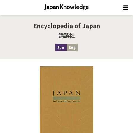
Encyclopedia of Japan
講談社
Jpn
Eng