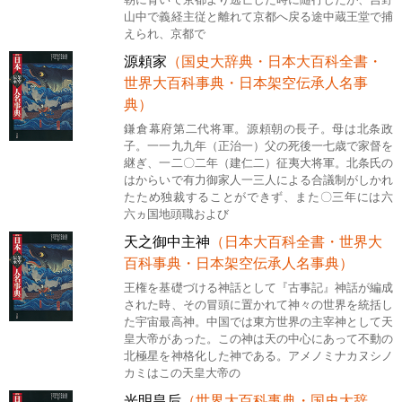
山中で義経主従と離れて京都へ戻る途中蔵王堂で捕
えられ、京都で
源頼家
（国史大辞典・日本大百科全書・
世界大百科事典・日本架空伝承人名事
典）
鎌倉幕府第二代将軍。源頼朝の長子。母は北条政
子。一一九九年（正治一）父の死後一七歳で家督を
継ぎ、一二〇二年（建仁二）征夷大将軍。北条氏の
はからいで有力御家人一三人による合議制がしかれ
たため独裁することができず、また〇三年には六
六ヵ国地頭職および
天之御中主神
（日本大百科全書・世界大
百科事典・日本架空伝承人名事典）
王権を基礎づける神話として『古事記』神話が編成
された時、その冒頭に置かれて神々の世界を統括し
た宇宙最高神。中国では東方世界の主宰神として天
皇大帝があった。この神は天の中心にあって不動の
北極星を神格化した神である。アメノミナカヌシノ
カミはこの天皇大帝の
光明皇后
（世界大百科事典・国史大辞