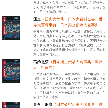
博徒の親分となり、一八三四年（天保五）縄張争い
から同じ博徒の島村の伊三郎を殺害し、有名とな
る。四二年賭場の最中に
運慶
（国史大辞典・日本大百科全書・世
界大百科事典・日本架空伝承人名事典）
平安末～鎌倉初期に活躍した仏師。運慶は父康慶に
見られた写実傾向を推し進め、平安後期の定朝様式
の形式化した貴族趣味的な像を否定し、天平以来の
古典的表現を基礎とした力強い作風を完成したが、
その様式は鎌倉時代彫刻の規範とされ、長く日本彫
刻に影響を与えた
葛飾北斎
（日本架空伝承人名事典・世界
大百科事典）
江戸後期の浮世絵師。葛飾派の祖。江戸本所割下水
（現、東京都墨田区）で生まれた。幼少の頃より好
んで絵を描き、版画の技術を学び、勝川春草の門に
入って写実的な役者絵、黄表紙などの挿絵を描い
た。狩野派を学んだために勝川派から追放され、以
後は土佐派・琳派
喜多川歌麿
（日本架空伝承人名事典・世