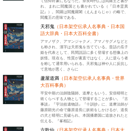
て信仰対象にもなった。奈良時代には閻羅王と書か
れ、まれに閻魔国とも書かれている（『日本霊異
記』）。閻羅は閻魔羅闍（えんまらじゃ）の略で、
閻魔王の意味である。
天邪鬼
（日本架空伝承人名事典・日本国
語大辞典・日本大百科全書）
アマノザク、アマンジャクメ、アマノサグメなどと
も称され、漢字は天邪鬼を当てている。昔話の瓜子
姫を代表として、民間説話に多く登場する想像上の
妖怪。現在も、性質が素直ではなく、人に逆らう者
を称して通常用いられる。天邪鬼は神や人に反抗し
て意地が悪く、さらに
蘆屋道満
（日本架空伝承人名事典・世界
大百科事典）
平安中期の法師陰陽師。道摩ともいう。安倍晴明と
術くらべする人物として登場することが多い。『古
事談』『宇治拾遺物語』『十訓抄』に、道摩法師が
藤原顕光の命で藤原道長に妖術をしかけるが、道長
の犬と晴明に見破られ、本国播磨国に追放されたと
伝える。『峯相記』
六歌仙
（日本架空伝承人名事典・日本大