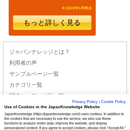
もっと詳しく見る
ジャパンナレッジとは？
利用者の声
サンプルページ一覧
カテゴリ一覧
関連キーワード別一覧
Privacy Policy
|
Cookie Policy
サンプル公開辞書・事典一覧
Use of Cookies in the JapanKnowledge Website
JapanKnowledge (https://japanknowledge.com/) uses cookies. In addition to
料金・収録コンテンツ
the cookies that are necessary to use the service, we also use these
functions to analyze visitor data, improve the website, and display
personalized content. If you agree to accept cookies, please click "Accept All."