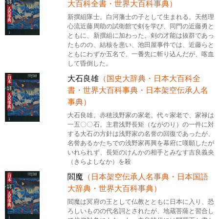
大百科全書・世界大百科事典）
新撰組隊士。白河藩士の子として生まれる。天然理
心流近藤周助の試衛館で剣を学び、同門の近藤勇と
ともに、新撰組に加わった。剣の才能は抜群であっ
たものの、結核を患い、池田屋事件では、近藤らと
ともにわずか五名で、一番先に斬り込んだが、喀血
して昏倒した。
大石良雄
（国史大辞典・日本大百科全
書・世界大百科事典・日本架空伝承人名
事典）
大石良雄。赤穂浅野家の家老。代々家老で、家禄は
一五〇〇石。主君浅野長矩（ながのり）の一件に対
する大石の方針は浅野家の名誉の回復であったが、
名誉あるかたちでの浅野家再興を幕府に嘆願したが
いれられず、長矩のけんかの相手とみなす吉良義央
（きらよしなか）を殺
閻魔
（日本架空伝承人名事典・日本国語
大辞典・世界大百科事典）
閻魔は冥府の王として仏教とともに日本に入り、恐
ろしいものの代名詞とされたが、地蔵菩薩と習合し