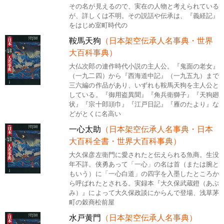
その名が見えるので、実在の人物と考えられている
が、詳しくは不明。その説話や伝承は、『義経記』
をはじめ室町時代の
鞍馬天狗
（日本架空伝承人名事典・世界
大百科事典）
大仏次郎の連作時代小説の主人公。『鬼面の老女』
（一九二四）から『西海道中記』（一九五九）まで
三六編の作品があり、いずれも鞍馬天狗を主人公と
している。『御用盗異聞』『角兵衛獅子』『天狗廻
状』『宗十郎頭巾』『江戸日記』『雁のたより』な
どがとくに名高い
一心太助
（日本架空伝承人名事典・日本
大百科全書・世界大百科事典）
大久保彦左衛門に愛されたと伝えられる魚商。生没
年不詳。侠勇あって「一心」の名は首（または腕と
もいう）に「一心白道」の四字を入墨したところか
ら呼ばれたとされる。実録本『大久保武蔵鐙（あぶ
み）』によって大久保政談にからんで登場、浅草茅
町の穀商松前屋
水戸黄門
（日本架空伝承人名事典）