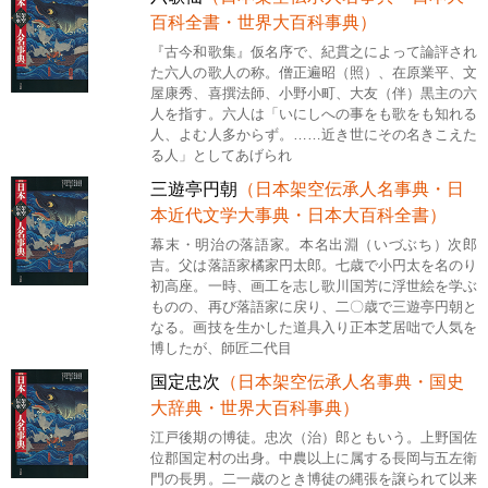
百科全書・世界大百科事典）
『古今和歌集』仮名序で、紀貫之によって論評され
た六人の歌人の称。僧正遍昭（照）、在原業平、文
屋康秀、喜撰法師、小野小町、大友（伴）黒主の六
人を指す。六人は「いにしへの事をも歌をも知れる
人、よむ人多からず。……近き世にその名きこえた
る人」としてあげられ
三遊亭円朝
（日本架空伝承人名事典・日
本近代文学大事典・日本大百科全書）
幕末・明治の落語家。本名出淵（いづぶち）次郎
吉。父は落語家橘家円太郎。七歳で小円太を名のり
初高座。一時、画工を志し歌川国芳に浮世絵を学ぶ
ものの、再び落語家に戻り、二〇歳で三遊亭円朝と
なる。画技を生かした道具入り正本芝居咄で人気を
博したが、師匠二代目
国定忠次
（日本架空伝承人名事典・国史
大辞典・世界大百科事典）
江戸後期の博徒。忠次（治）郎ともいう。上野国佐
位郡国定村の出身。中農以上に属する長岡与五左衛
門の長男。二一歳のとき博徒の縄張を譲られて以来