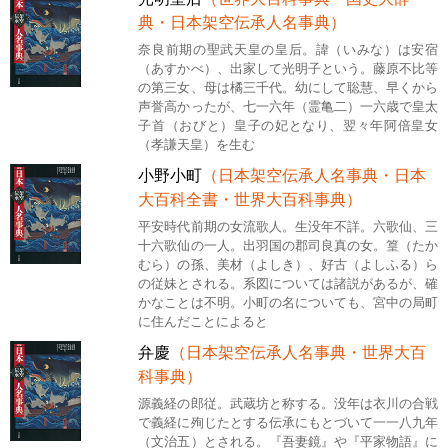
典・日本架空伝承人名事典）
奈良前期の聖武天皇の皇后。諱（いみな）は安宿
（あすかべ）、出家して光明子という。藤原不比等
の第三女、母は橘三千代。幼にして聡慧、早くから
声誉高かったが、七一六年（霊亀二）一六歳で皇太
子首（おびと）皇子の妃となり、翌々年阿倍皇女
（孝謙天皇）を生む
小野小町
（日本架空伝承人名事典・日本
大百科全書・世界大百科事典）
平安時代前期の女流歌人。生没年不詳。六歌仙、三
十六歌仙の一人。出羽国の郡司良真の女。篁（たか
むら）の孫、美材（よしき）、好古（よしふる）ら
の従妹とされる。系図については諸説があるが、確
かなことは不明。小町の名についても、宮中の局町
に住んだことによると
弁慶
（日本架空伝承人名事典・世界大百
科事典）
源義経の郎従。武蔵坊と称する。没年は衣川の合戦
で義経に殉じたとする伝承にもとづいて一一八九年
（文治五）とされる。『吾妻鏡』や『平家物語』に