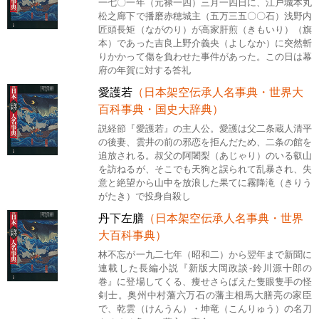
一七〇一年（元禄一四）三月一四日に、江戸城本丸
松之廊下で播磨赤穂城主（五万三五〇〇石）浅野内
匠頭長矩（ながのり）が高家肝煎（きもいり）（旗
本）であった吉良上野介義央（よしなか）に突然斬
りかかって傷を負わせた事件があった。この日は幕
府の年賀に対する答礼
愛護若
（日本架空伝承人名事典・世界大
百科事典・国史大辞典）
説経節『愛護若』の主人公。愛護は父二条蔵人清平
の後妻、雲井の前の邪恋を拒んだため、二条の館を
追放される。叔父の阿闍梨（あじゃり）のいる叡山
を訪ねるが、そこでも天狗と誤られて乱暴され、失
意と絶望から山中を放浪した果てに霧降滝（きりう
がたき）で投身自殺し
丹下左膳
（日本架空伝承人名事典・世界
大百科事典）
林不忘が一九二七年（昭和二）から翌年まで新聞に
連載した長編小説『新版大岡政談‐鈴川源十郎の
巻』に登場してくる、痩せさらばえた隻眼隻手の怪
剣士。奥州中村藩六万石の藩主相馬大膳亮の家臣
で、乾雲（けんうん）・坤竜（こんりゅう）の名刀