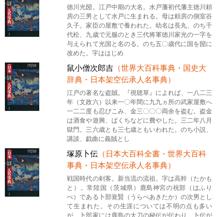
徳川光圀。江戸中期の大名。水戸藩初代藩主徳川頼
房の三男として水戸に生まれる。母は頼房の側室谷
久子。家臣の屋敷で養われた。幼名は長丸、のち千
代松、九歳で元服のとき三代将軍徳川家光の一字を
与えられて光国と名のる。のち五〇歳代に国を圀に
改めた。字ははじめ
鼠小僧次郎吉
（世界大百科事典・国史大
辞典・日本架空伝承人名事典）
江戸の著名な盗賊。『視聴草』によれば、一八二三
年（文政六）以来一〇年間に九九ヵ所の武家屋敷へ
一二二度も忍びこみ、金三〇〇〇両余を盗む。盗金
は酒食や遊興、ばくちなどに費やした。三二年八月
獄門。三六歳とも三七歳ともいわれた。のち小説、
講談、戯曲に義賊とし
塚原卜伝
（日本大百科全書・世界大百科
事典・日本架空伝承人名事典）
戦国時代の剣客。新当流の流祖。字は高幹（たかも
と）。常陸国（茨城県）鹿島神宮の祝部（はふり
べ）である卜部覚賢（うらべあきたか）の次男とし
て生まれた。その生涯については不明の点も多い
が、卜部家には鹿島の太刀の秘伝が伝わり、卜伝が