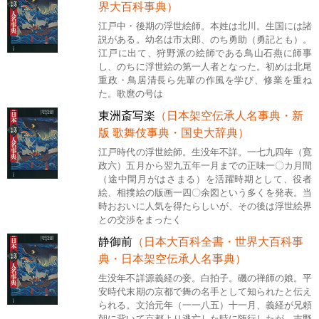
界大百科事典）
江戸中・後期の浮世絵師。本姓は北川。生国には諸
説がある。幼名は市太郎、のち勇助（勇記とも）。
江戸に出て、狩野派の絵師である鳥山石燕に師事
し、のちに浮世絵の第一人者となった。初めは北尾
重政・鳥居清長ら先輩の作風を学び、修業を重ね
た。歌麿の号は
東洲斎写楽
（日本架空伝承人名事典・新
版 歌舞伎事典・国史大辞典）
江戸時代の浮世絵師。生没年不詳。一七九四年（寛
政六）五月から翌九五年一月までの正味一〇カ月間
（途中閏月がはさまる）を活躍時期として、役者
絵、相撲絵の版画一四〇余図という多くを発表。当
時おおいに人気を得たらしいが、その後は浮世絵界
との交渉をまったく
静御前
（日本大百科全書・世界大百科事
典・日本架空伝承人名事典）
生没年不詳源義経の妾。白拍子。磯の禅師の娘。平
安時代末期の京都で舞の名手として知られたと伝え
られる。文治元年（一一八五）十一月、義経が兄頼
朝に背いて京都より逃亡した時に随行したが、吉野