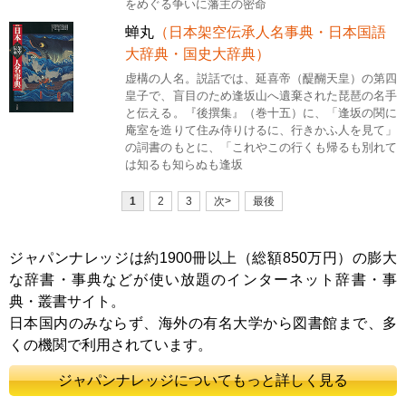
をめぐる争いに藩主の密命
蝉丸
（日本架空伝承人名事典・日本国語
大辞典・国史大辞典）
虚構の人名。説話では、延喜帝（醍醐天皇）の第四
皇子で、盲目のため逢坂山へ遺棄された琵琶の名手
と伝える。『後撰集』（巻十五）に、「逢坂の関に
庵室を造りて住み侍りけるに、行きかふ人を見て」
の詞書のもとに、「これやこの行くも帰るも別れて
は知るも知らぬも逢坂
1
2
3
次>
最後
ジャパンナレッジは約1900冊以上（総額850万円）の膨大
な辞書・事典などが使い放題のインターネット辞書・事
典・叢書サイト。
日本国内のみならず、海外の有名大学から図書館まで、多
くの機関で利用されています。
ジャパンナレッジについてもっと詳しく見る