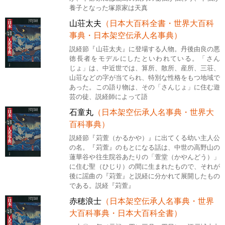
養子となった塚原家は天真
山荘太夫
（日本大百科全書・世界大百科
事典・日本架空伝承人名事典）
説経節『山荘太夫』に登場する人物。丹後由良の悪
徳長者をモデルにしたといわれている。「さん
じょ」は、中近世では、算所、散所、産所、三荘、
山荘などの字が当てられ、特別な性格をもつ地域で
あった。この語り物は、その「さんじょ」に住む遊
芸の徒、説経師によって語
石童丸
（日本架空伝承人名事典・世界大
百科事典）
説経節『苅萱（かるかや）』に出てくる幼い主人公
の名。『苅萱』のもとになる話は、中世の高野山の
蓮華谷や往生院谷あたりの「萱堂（かやんどう）」
に住む聖（ひじり）の間に生まれたもので、それが
後に謡曲の『苅萱』と説経に分かれて展開したもの
である。説経『苅萱』
赤穂浪士
（日本架空伝承人名事典・世界
大百科事典・日本大百科全書）