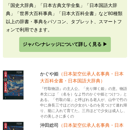
「国史大辞典」「日本古典文学全集」「日本国語大辞
典」「世界大百科事典」「日本大百科全書」など80種類
以上の辞書・事典をパソコン、タブレット、スマートフ
ォンで利用できます。
ジャパンナレッジについて詳しく見る ▶
かぐや姫
（日本架空伝承人名事典・日本
大百科全書・日本国語大辞典）
『竹取物語』の主人公。「光り輝く姫」の意。物語
本文には「（名を）なよ竹のかぐや姫とつけつ」と
ある。「竹取の翁」と呼ばれる老人が、山中で竹の
中に身長三寸ほどの少女がいるのを見つけて連れ帰
り、籠に入れて育てた。三月ほどで少女は成人し、
その美しさに多くの
沖田総司
（日本架空伝承人名事典・日本