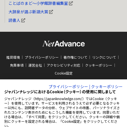
ことばのまど～小学館辞書編集室
大辞泉が選ぶ新語大賞
読書人
推奨環境
プライバシーポリシー
著作権について
リンクについて
免責事項
運営会社
アクセシビリティ対応
クッキーポリシー
Cookie設定
プライバシーポリシー
|
クッキーポリシー
ジャパンナレッジにおけるCookie（クッキー）の使用に関しまして
ジャパンナレッジ（https://japanknowledge.com/）ではCookie（クッキ
ー）を使用しています。サービスを利用されるうえで必ず必要となるクッキ
ABJマークは、この電子書店・電子書籍配信サービスが、著作権者からコンテン
ー以外にも、訪問者データの分析、ウェブサイトの改善、パーソナライズさ
ツ使用許諾を得た正規版配信サービスであることを示す商標（登録番号 第
れたコンテンツ表示のためにもこうした機能を使用しています。同意いただ
10981000号）です。ABJマークの詳細、ABJマークを掲示しているサービスの一
ける場合は、「すべて同意」をクリックしてください。クッキーの詳細や個
覧はこちらをご覧ください。
AEBS 電子出版制作・流通協議会
別にクッキーを設定される場合は、「Cookie設定」をクリックしてくださ
新
https://aebs.or.jp/
い。
し