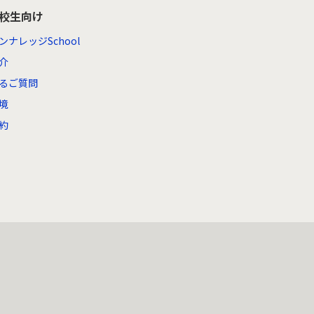
高校生向け
ンナレッジSchool
介
るご質問
境
約