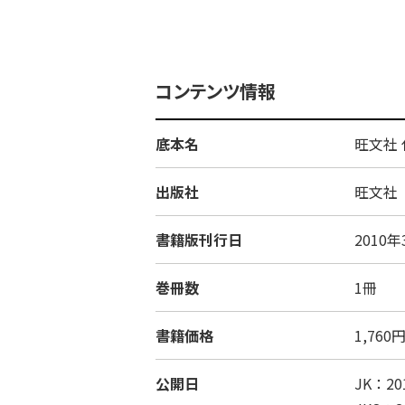
コンテンツ情報
底本名
旺文社
出版社
旺文社
書籍版刊行日
2010
巻冊数
1冊
書籍価格
1,76
公開日
JK：2