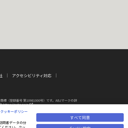
社
アクセシビリティ対応
登録番号 第10981000号）です。ABJマークの詳
新
s://aebs.or.jp/
し
|
クッキーポリシー
い
ウ
すべて同意
断複写・転載を禁じます
ィ
も、訪問者データの分
ン
てください。クッ