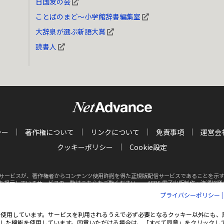
日国友の会
ことばのまど～小学館辞書編集室
大辞泉が選ぶ新語大賞
読書人
シー
著作権について
リンクについて
免責事項
運営会
クッキーポリシー
Cookie設定
サービスが、著作権者からコンテンツ使用許諾を得た正規版配信サービスであることを示す商標（
クを掲示しているサービスの一覧はこちらをご覧ください。
AEBS 電子出版制作・流通協議会 http
プライバシーポリシー
Inc. All rights reserved.
掲載の記事・写真・イラスト等の
すべてのコンテンツの無
ie（クッキー）を使用しています。サービスを利用されるうえで必ず必要となるクッキー以外に
した機能を使用しています。同意いただける場合は、「すべて同意」をクリックし