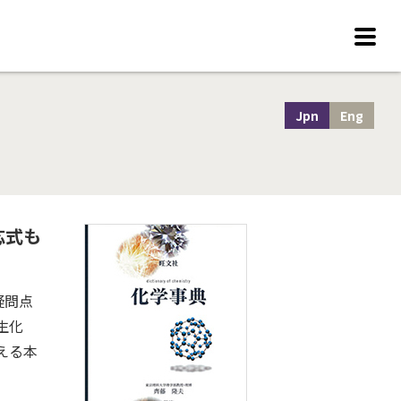
Jpn
Eng
応式も
疑問点
生化
える本