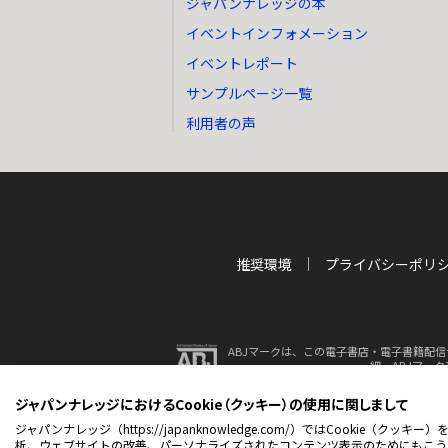
ジャパンナレッジの本
イベントインフォメーション
イベントレポート
サンプルページ一覧
利用者の声
推奨環境
プライバシーポリ
ABJマークは、この電子書店・電子書籍配信
細、ABJマー
ジャパンナレッジにおけるCookie（クッキー）の使用に関しまして
© 2001-2026 NetAdvance 
ジャパンナレッジ（https://japanknowledge.com/）ではCook
析、ウェブサイトの改善、パーソナライズされたコンテンツ表示のためにもこう