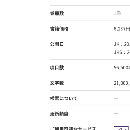
巻冊数
1冊
書籍価格
6,23
公開日
JK：2
JKS：
項目数
56,50
文字数
21,88
検索について
―
更新頻度
―
ご利用可能なサービス
JKLib