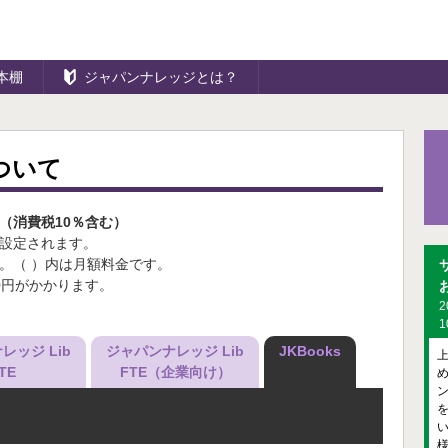
本棚
ジャパンナレッジとは？
ついて
（消費税10％含む）
設定されます。
。（ ）内は月額料金です。
00円がかかります。
2
1
レッジ Lib
ジャパンナレッジ Lib
JKBooks
TE
FTE（企業向け）
ン