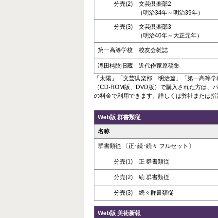
分売(2) 文芸倶楽部2
（明治34年～明治39年）
分売(3) 文芸倶楽部3
（明治40年～大正元年）
第一高等学校 校友会雑誌
滝田樗陰旧蔵 近代作家原稿集
「太陽」「文芸倶楽部 明治篇」「第一高等学
（CD-ROM版、DVD版）で購入された方は
の料金で利用できます。詳しくは弊社または指
Web版 群書類従
名称
群書類従 〔正･続･続々 フルセット〕
分売(1) 正 群書類従
分売(2) 続 群書類従
分売(3) 続々群書類従
Web版 美術新報