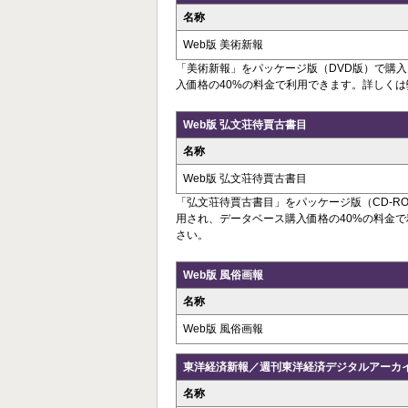
名称
Web版 美術新報
「美術新報」をパッケージ版（DVD版）で購
入価格の40%の料金で利用できます。詳しく
Web版 弘文荘待賈古書目
名称
Web版 弘文荘待賈古書目
「弘文荘待賈古書目」をパッケージ版（CD-R
用され、データベース購入価格の40%の料金
さい。
Web版 風俗画報
名称
Web版 風俗画報
東洋経済新報／週刊東洋経済デジタルアーカ
名称