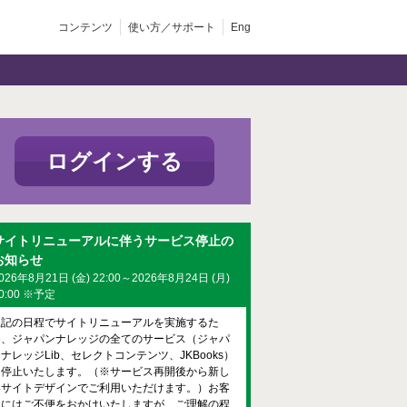
コンテンツ
使い方／サポート
Eng
ログインする
サイトリニューアルに伴うサービス停止の
お知らせ
026年8月21日 (金) 22:00～2026年8月24日 (月)
0:00 ※予定
上記の日程でサイトリニューアルを実施するた
め、ジャパンナレッジの全てのサービス（ジャパ
ナレッジLib、セレクトコンテンツ、JKBooks）
を停止いたします。（※サービス再開後から新し
いサイトデザインでご利用いただけます。）お客
様にはご不便をおかけいたしますが、ご理解の程