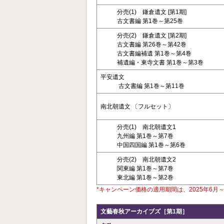
分売(1) 鎌倉遺文 [第1期]
古文書編 第1巻～第25巻
分売(2) 鎌倉遺文 [第2期]
古文書編 第26巻～第42巻
古文書編補遺 第1巻～第4巻
補遺編・東寺文書 第1巻～第3巻
平安遺文
古文書編 第1巻～第11巻
南北朝遺文 〔フルセット〕
分売(1) 南北朝遺文1
九州編 第1巻～第7巻
中国四国編 第1巻～第6巻
分売(2) 南北朝遺文2
関東編 第1巻～第7巻
東北編 第1巻～第2巻
*キャンペーン価格の適用期間は、2025年6月～
文藝春秋アーカイブズ［第1期］