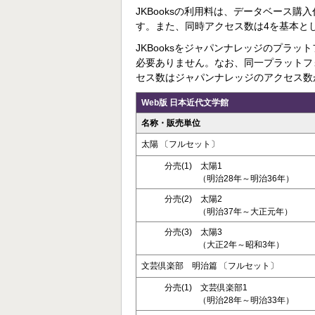
JKBooksの利用料は、データベース
す。また、同時アクセス数は4を基本と
JKBooksをジャパンナレッジのプラ
必要ありません。なお、同一プラットフォー
セス数はジャパンナレッジのアクセス数
Web版 日本近代文学館
名称・販売単位
太陽 〔フルセット〕
分売(1) 太陽1
（明治28年～明治36年）
分売(2) 太陽2
（明治37年～大正元年）
分売(3) 太陽3
（大正2年～昭和3年）
文芸倶楽部 明治篇 〔フルセット〕
分売(1) 文芸倶楽部1
（明治28年～明治33年）