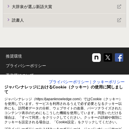
大辞泉が選ぶ新語大賞
読書人
推奨環境
プライバシーポリシー
著作権について
プライバシーポリシー
|
クッキーポリシー
リンクについて
ジャパンナレッジにおけるCookie（クッキー）の使用に関しまし
て
免責事項
ジャパンナレッジ（https://japanknowledge.com/）ではCookie（クッキー）
運営会社
を使用しています。サービスを利用されるうえで必ず必要となるクッキー以
外にも、訪問者データの分析、ウェブサイトの改善、パーソナライズされた
コンテンツ表示のためにもこうした機能を使用しています。同意いただける
アクセシビリティ対応
場合は、「すべて同意」をクリックしてください。クッキーの詳細や個別に
クッキーを設定される場合は、「Cookie設定」をクリックしてください。
クッキーポリシー