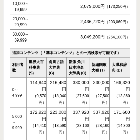
10,000～
2,079,000円
（173,250円）
19,999
20,000～
2,436,720円
（203,060円）
29,999
30,000～
3,049,200円
（254,100円）
39,999
追加コンテンツ（「基本コンテンツ」との一括検索が可能です）
世界大百
角川古語
新版 角川
利用者
新編国歌
大漢和辞
科事典
大辞典
日本地名
数
大観 (T)
典 (D)
(S)
(G)
大辞典 (C)
114,840
216,480
330,000
330,000
166,320
円
円
円
円
円
0～
4,999
（9,570
（18,040
（27,500
（27,500
（13,860
円）
円）
円）
円）
円）
172,920
223,080
337,920
337,920
171,600
5,000
円
円
円
円
円
～
（14,410
（18,590
（28,160
（28,160
（14,300
9,999
円）
円）
円）
円）
円）