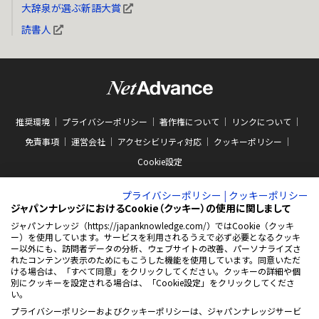
大辞泉が選ぶ新語大賞
読書人
推奨環境
プライバシーポリシー
著作権について
リンクについて
免責事項
運営会社
アクセシビリティ対応
クッキーポリシー
Cookie設定
プライバシーポリシー
|
クッキーポリシー
ジャパンナレッジにおけるCookie（クッキー）の使用に関しまして
ジャパンナレッジ（https://japanknowledge.com/）ではCookie（クッキ
ー）を使用しています。サービスを利用されるうえで必ず必要となるクッキ
ー以外にも、訪問者データの分析、ウェブサイトの改善、パーソナライズさ
ABJマークは、この電子書店・電子書籍配信サービスが、著作権者からコンテン
ツ使用許諾を得た正規版配信サービスであることを示す商標（登録番号 第
れたコンテンツ表示のためにもこうした機能を使用しています。同意いただ
10981000号）です。ABJマークの詳細、ABJマークを掲示しているサービスの一
ける場合は、「すべて同意」をクリックしてください。クッキーの詳細や個
覧はこちらをご覧ください。
AEBS 電子出版制作・流通協議会
別にクッキーを設定される場合は、「Cookie設定」をクリックしてくださ
新
https://aebs.or.jp/
い。
し
い
プライバシーポリシーおよびクッキーポリシーは、ジャパンナレッジサービ
ウ
© 2001-2026 NetAdvance Inc. All rights reserved.