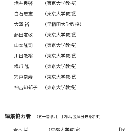
増井良啓
（東京大学教授）
白石忠志
（東京大学教授）
大澤 裕
（早稲田大学教授）
藤田友敬
（東京大学教授）
山本隆司
（東京大学教授）
川出敏裕
（東京大学教授）
橋爪 隆
（東京大学教授）
宍戸常寿
（東京大学教授）
神吉知郁子
（東京大学教授）
編集協力者
（五十音順。［ ］内は，担当分野を示す）
青木 哲
（京都大学教授）
［民事