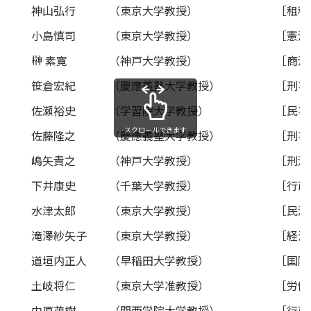
神山弘行
（東京大学教授）
［租税
小島慎司
（東京大学教授）
［憲法
素寛
（神戸大学教授）
［商法
笹倉宏紀
（慶應義塾大学教授）
［刑事
佐瀬裕史
（学習院大学教授）
［民事
スクロールできます
佐藤隆之
（慶應義塾大学教授）
［刑事
嶋矢貴之
（神戸大学教授）
［刑法
下井康史
（千葉大学教授）
［行政
水津太郎
（東京大学教授）
［民法
滝澤紗矢子
（東京大学教授）
［経済
道垣内正人
（早稲田大学教授）
［国際
土岐将仁
（東京大学准教授）
［労働
中原茂樹
（関西学院大学教授）
［行政