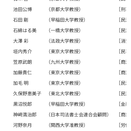
池田公博
（京都大学教授）
［刑事
石田 剛
（早稲田大学教授）
［民法
石綿はる美
（一橋大学教授）
［民法
大澤 彩
（法政大学教授）
［消費
垣内秀介
（東京大学教授）
［民事
笠原武朗
（九州大学教授）
［商法
加藤貴仁
（東京大学教授）
［商法
加毛 明
（東京大学教授）
［民法
久保野恵美子
（東北大学教授）
［民法
黒沼悦郎
（早稲田大学教授）
［金融
神﨑満治郎
（日本司法書士会連合会顧問）
［商業
河野奈月
（関西大学准教授）
［労働