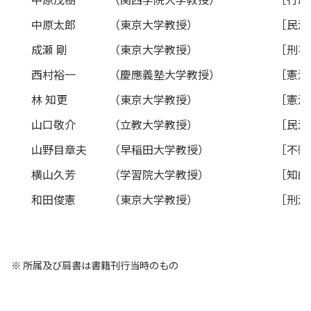
中原太郎
（東京大学教授）
［民法
成瀬 剛
（東京大学教授）
［刑事
西村裕一
（慶應義塾大学教授）
［憲法
林 知更
（東京大学教授）
［憲法
山口敬介
（立教大学教授）
［民法
山野目章夫
（早稲田大学教授）
［不動
横山久芳
（学習院大学教授）
［知的
和田俊憲
（東京大学教授）
［刑法
※ 所属及び肩書は書籍刊行当時のもの