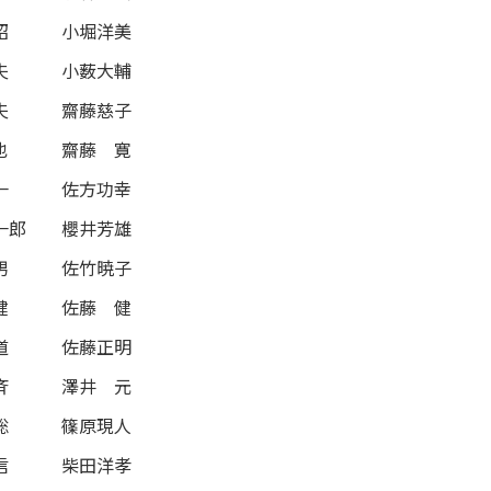
昭
小堀洋美
夫
小薮大輔
夫
齋藤慈子
也
齋藤 寛
一
佐方功幸
一郎
櫻井芳雄
男
佐竹暁子
健
佐藤 健
道
佐藤正明
斉
澤井 元
聡
篠原現人
信
柴田洋孝