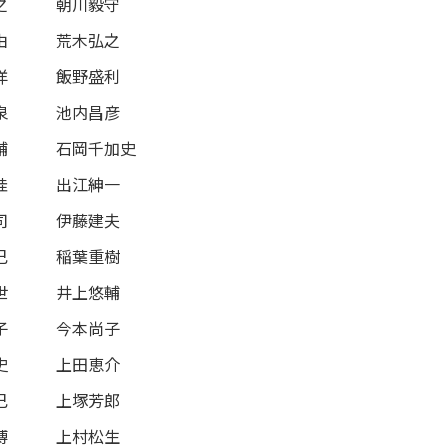
之
朝川毅守
由
荒木弘之
洋
飯野盛利
泉
池内昌彦
輔
石岡千加史
桂
出江紳一
司
伊藤建夫
己
稲葉重樹
世
井上悠輔
子
今本尚子
史
上田恵介
己
上塚芳郎
博
上村松生