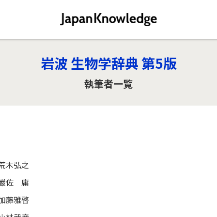
岩波 生物学辞典 第5版
執筆者一覧
荒木弘之
巌佐 庸
加藤雅啓