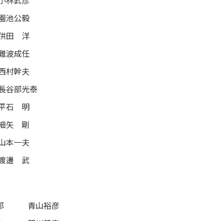
小林武彦
園池公毅
供田 洋
難波成任
西村幹夫
長谷部光泰
平石 明
細矢 剛
山本一夫
渡邊 武
郎
青山裕彦