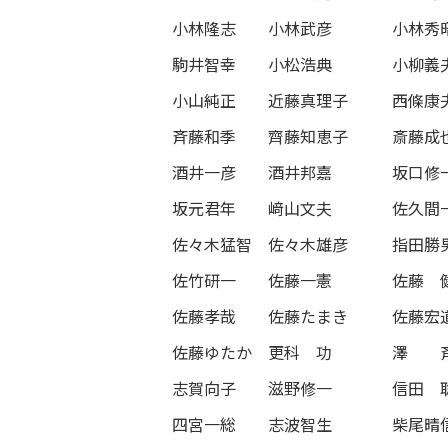
小林隆志
小林武彦
小林秀
駒井智幸
小松浩典
小柳義
小山純正
近藤真理子
西條康
斉藤和季
齊藤知恵子
斎藤成
酒井一彦
酒井邦嘉
坂口修
坂元君年
﨑山文夫
佐久間
佐々木猛智
佐々木雄彦
指田勝
佐竹研一
佐藤一憲
佐藤 
佐藤孝哉
佐藤たまき
佐藤宏
佐藤ゆたか
更科 功
澤 
志賀向子
滋野修一
信田 
四宮一総
志波智生
柴尾晴