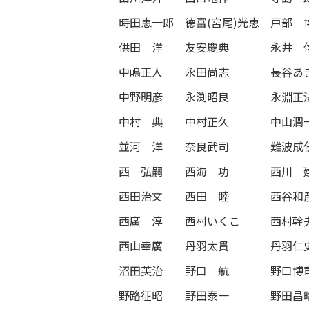
時田恵一郎
德富(宮尾)光恵
戸部 
供田 洋
友安慶典
永井 
中嶋正人
永田尚志
長谷あ
中野明彦
永渕昭良
永淵正
中村 典
中村正久
中山潤
並河 洋
奈良武司
難波成
西 弘嗣
西海 功
西川 
西田治文
西田 睦
西谷和
西廣 淳
西村いくこ
西村幹
西山幸廣
丹羽太貫
丹羽仁
沼田英治
野口 航
野口博
野路征昭
野田泰一
野田昌