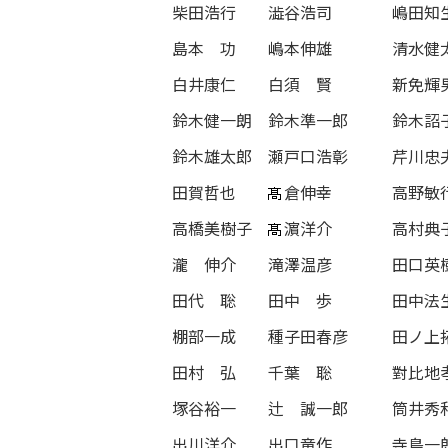
柴田浩行
澁谷浩司
嶋田知
島本 功
嶋本伸雄
清水健
白井康仁
白須 賢
新免輝
鈴木健一朗
鈴木準一郎
鈴木詔
鈴木雄太郎
瀬戸口浩彰
芹川忠
田賀哲也
倉伸幸
高野敏
高橋美樹子
濵洋介
高村典
瀧 伸介
滝澤温彦
田口英
田代 聡
田中 歩
田中法
棚部一成
種子田春彦
田ノ上
田村 弘
千葉 聡
對比地
塚谷裕一
辻 誠一郎
筒井秀
出川洋介
出口竜作
寺島一