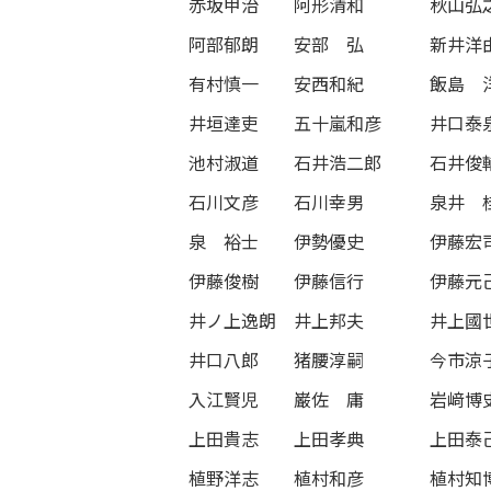
赤坂甲治
阿形清和
秋山弘
阿部郁朗
安部 弘
新井洋
有村慎一
安西和紀
飯島 
井垣達吏
五十嵐和彦
井口泰
池村淑道
石井浩二郎
石井俊
石川文彦
石川幸男
泉井 
泉 裕士
伊勢優史
伊藤宏
伊藤俊樹
伊藤信行
伊藤元
井ノ上逸朗
井上邦夫
井上國
井口八郎
猪腰淳嗣
今市涼
入江賢児
巌佐 庸
岩﨑博
上田貴志
上田孝典
上田泰
植野洋志
植村和彦
植村知