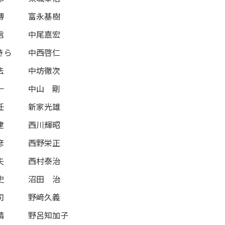
博
富永基樹
信
中尾嘉宏
きら
中西啓仁
法
中坊徹次
一
中山 剛
任
新家光雄
建
西川輝昭
彦
西野栄正
夫
西村泰治
史
沼田 治
司
野﨑久義
晴
野呂知加子