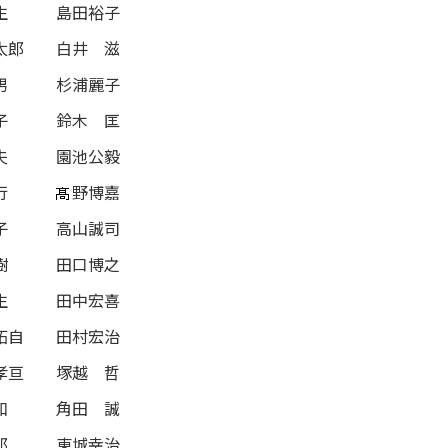
生
島田裕子
太郎
白井 滋
男
杉浦麗子
子
鈴木 匡
夫
園池公毅
行
野博嘉
子
高山誠司
樹
田口博之
生
田中宏喜
拓自
田村宏治
孝亘
塚越 哲
和
角田 誠
郎
東城幸治