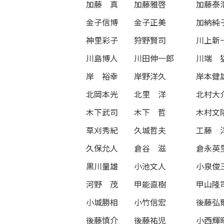
加藤 真
加藤雅啓
加藤泰
金子信博
金子正美
加納純
神里彩子
狩野賢司
川上新
川島博人
川田伸一郎
川端 
岸 裕幸
岸野洋久
岸本健
北岡本光
北里 洋
北村大
木下武司
木下 哲
木村文
草刈秀紀
久城哲夫
工藤 
久保允人
倉谷 滋
倉永英
黒川量雄
小池文人
小泉俊
河野 茂
甲能直樹
甲山隆
小城勝相
小竹信宏
後藤弘
後藤慎介
後藤祐児
小西輝