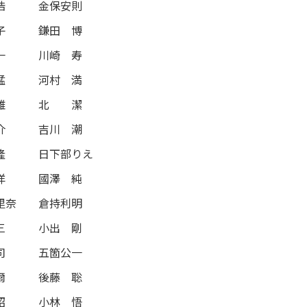
浩
金保安則
子
鎌田 博
一
川崎 寿
猛
河村 満
雄
北 潔
介
吉川 潮
隆
日下部りえ
洋
國澤 純
里奈
倉持利明
三
小出 剛
司
五箇公一
爾
後藤 聡
昭
小林 悟