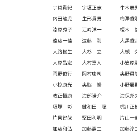
宇賀貴紀
宇垣正志
牛木辰
内田龍児
生形貴男
梅澤俊
漆原秀子
江﨑洋一
榎木 
遠藤一佳
遠藤 剛
大黒俊
大路樹生
大杉 立
大槻 
大原昌宏
大村嘉人
小笠原
岡野俊行
岡村康司
奥野員
小椋康光
奥脇 暢
小野展
改正恒康
海部陽介
海保邦
垣塚 彰
鍵和田 聡
梶川正
片貝智哉
堅田利明
片山一
加藤和弘
加藤憲二
加藤淳