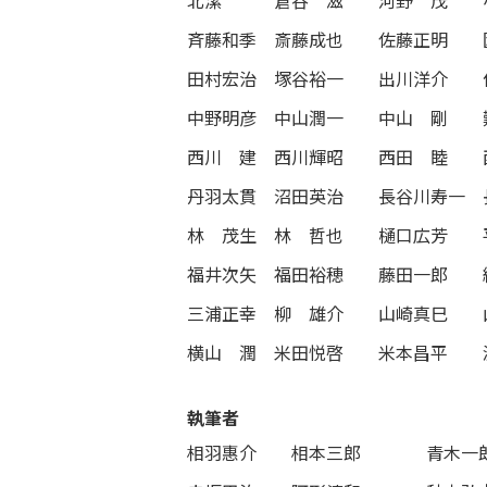
北潔
倉谷 滋
河野 茂
斉藤和季
斎藤成也
佐藤正明
田村宏治
塚谷裕一
出川洋介
中野明彦
中山潤一
中山 剛
西川 建
西川輝昭
西田 睦
丹羽太貫
沼田英治
長谷川寿一
林 茂生
林 哲也
樋口広芳
福井次矢
福田裕穂
藤田一郎
三浦正幸
柳 雄介
山崎真巳
横山 潤
米田悦啓
米本昌平
執筆者
相羽惠介
相本三郎
青木一