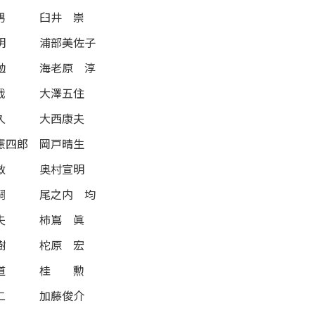
男
臼井 崇
明
浦部美佐子
勉
海老原 淳
哉
大澤五住
久
大西康夫
憲四郎
岡戸晴生
敏
奥村宣明
嗣
尾之内 均
夫
柿嶌 眞
樹
柁原 宏
道
桂 勲
二
加藤俊介