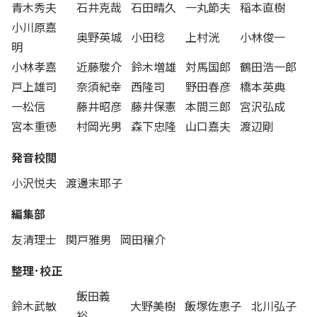
青木秀夫
石井克哉
石田晴久
一丸節夫
稲本直樹
小川原嘉
奥野英城
小田稔
上村洸
小林俊一
明
小林孝嘉
近藤駿介
鈴木増雄
対馬国郎
鶴田浩一郎
戸上雄司
奈須紀幸
西隆司
野田春彦
橋本英典
一松信
藤井昭彦
藤井保憲
本間三郎
宮沢弘成
宮本重徳
村岡光男
森下忠隆
山口嘉夫
渡辺剛
発音校閲
小沢悦夫
渡邊末耶子
編集部
友清理士
関戸雅男
岡田穣介
整理･校正
飯田義
鈴木武敏
大野美樹
飯塚佐恵子
北川弘子
裕