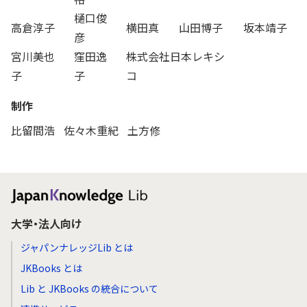
樋口俊
高倉淳子
横田真
山田博子
坂本靖子
彦
宮川美也
窪田逸
株式会社日本レキシ
子
子
コ
制作
比留間浩
佐々木重紀
土方修
大学・法人向け
ジャパンナレッジLib とは
JKBooks とは
Lib と JKBooks の統合について