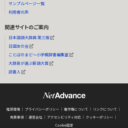
サンプルページ一覧
利用者の声
関連サイトのご案内
日本国語大辞典 第三版
日国友の会
ことばのまど～小学館辞書編集室
大辞泉が選ぶ新語大賞
読書人
推奨環境
プライバシーポリシー
著作権について
リンクについて
免責事項
運営会社
アクセシビリティ対応
クッキーポリシー
Cookie設定