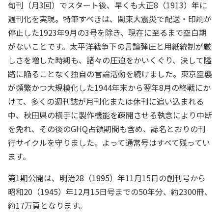
旬刊（月3回）でスタート後、早くも大正8（1913）年に
週刊化を実現。特筆すべきは、関東大震災で配送・印刷が
停止した1923年9月の3号を除き、現在に至るまで空白期
がないことです。太平洋戦争下の言論弾圧と用紙統制が厳
しさを増した時期も、諸々の圧迫をかいくぐり、決して隘
路に陥ることなく独自の言論活動を続けました。東京空襲
が頻繁かつ大規模化した1944年末から翌年8月の終戦にか
けて、多くの週刊誌が月刊化または休刊に追い込まれる
中、秋田県の横手に製作機能を疎開させる執念により中断
を免れ、その後のGHQ占領期間も含め、誌名とおりの刊
行サイクルを守りました。よって通常号はすべて残ってい
ます。
第1期公開は、明治28（1895）年11月15日の創刊号から
昭和20（1945）年12月15日号までの50年分、約2300冊、
約17万頁となります。