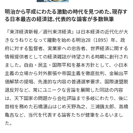
明治から平成にわたる激動の時代を見つめた、現存す
る日本最古の経済誌。代表的な論客が多数執筆
『東洋経済新報／週刊東洋経済』は日本経済の近代化が大
きなうねりとなって躍動を始める明治28（1895）年、政
府に対する監督者、実業家への忠告者、世界経済に関する
情報提供者としての経済雑誌が待望される時期に創刊され
ました。自由・民主・国際平和を基本方針として、小日本
主義の立場から対外膨張や帝国主義を徹底批判、金輸出平
価解禁の提唱、先進的な内容の普通選挙要求、国際連盟脱
退反対など、常にユニークな言論を展開した同誌の内容
は、天下国家の問題から会社評論まで多岐にわたり、後に
首相を務めた石橋湛山はじめ天野為之、三浦銕太郎、高橋
亀吉など、当代を代表する論客たちが健筆をふるいまし
た。