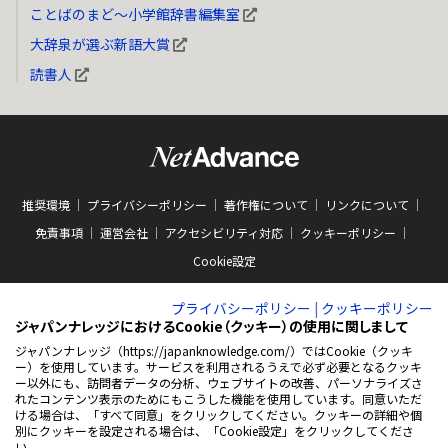
ことばのまど～小学館辞書編集室
大辞泉が選ぶ新語大賞
読書人
推奨環境
プライバシーポリシー
著作権について
リンクについて
免責事項
運営会社
アクセシビリティ対応
クッキーポリシー
Cookie設定
プライバシーポリシー
|
クッキーポリシー
ジャパンナレッジにおけるCookie（クッキー）の使用に関しまして
ジャパンナレッジ（https://japanknowledge.com/）ではCookie（クッキ
ー）を使用しています。サービスを利用されるうえで必ず必要となるクッキ
ABJマークは、この電子書店・電子書籍配信サービスが、著作権者からコンテン
ー以外にも、訪問者データの分析、ウェブサイトの改善、パーソナライズさ
ツ使用許諾を得た正規版配信サービスであることを示す商標（登録番号 第
れたコンテンツ表示のためにもこうした機能を使用しています。同意いただ
10981000号）です。ABJマークの詳細、ABJマークを掲示しているサービスの一
ける場合は、「すべて同意」をクリックしてください。クッキーの詳細や個
覧はこちらをご覧ください。
AEBS 電子出版制作・流通協議会
別にクッキーを設定される場合は、「Cookie設定」をクリックしてくださ
新
https://aebs.or.jp/
い。