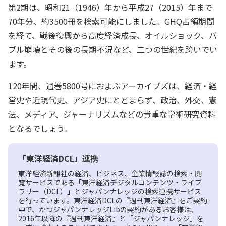
第2期は、昭和21（1946）年から平成27（2015）年まで
70年分、約3500冊を検索可能にしました。GHQ占領期間
を経て、戦後復興から高度経済成長、オイルショック、バ
ブル崩壊とその後の長期不況など、二つの世紀を跨いでい
ます。
120年間、通巻5800号におよぶアーカイブズは、経済・経
営史や近現代史、アジア史にとどまらず、政治、外交、憲
法、メディア、ジャーナリズムなどの貴重な学術研究資料
となるでしょう。
「東洋経済DCL」連携
東洋経済新報社の経済、ビジネス、企業情報誌の検索・閲
覧サービスである「東洋経済デジタルコンテンツ・ライブ
ラリー（DCL）」とジャパンナレッジの検索連携サービス
を行っています。東洋経済DCLの『週刊東洋経済』をご契約
中で、かつジャパンナレッジLibの契約があるお客様は、
2016年以降の『週刊東洋経済』と「ジャパンナレッジ」を